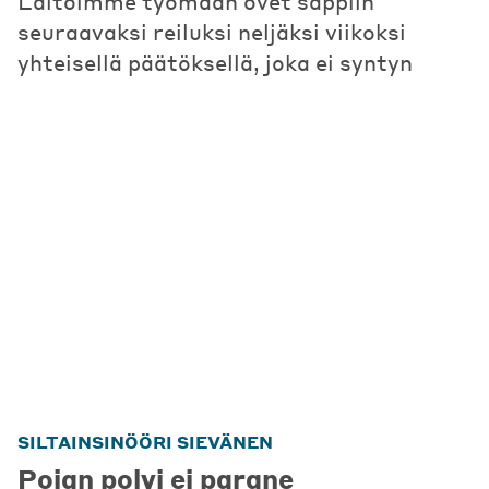
Laitoimme työmaan ovet säppiin
seuraavaksi reiluksi neljäksi viikoksi
yhteisellä päätöksellä, joka ei syntyn
SILTAINSINÖÖRI SIEVÄNEN
Pojan polvi ei parane