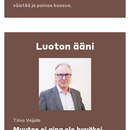
väistää ja painaa kaasua.
Luoton ääni
Timo Veijola
Muutos ei aina ole hyväksi