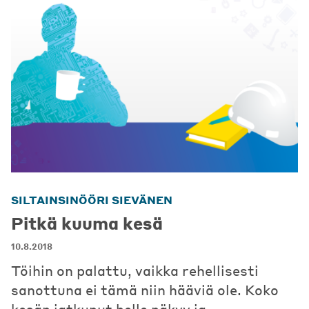
SILTAINSINÖÖRI SIEVÄNEN
Pitkä kuuma kesä
10.8.2018
Töihin on palattu, vaikka rehellisesti
sanottuna ei tämä niin hääviä ole. Koko
kesän jatkunut helle näkyy ja