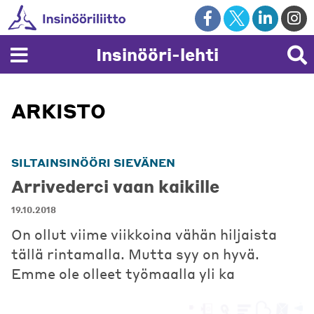
Skip
to
content
Insinööri-lehti
ARKISTO
SILTAINSINÖÖRI SIEVÄNEN
Arrivederci vaan kaikille
19.10.2018
On ollut viime viikkoina vähän hiljaista
tällä rintamalla. Mutta syy on hyvä.
Emme ole olleet työmaalla yli ka