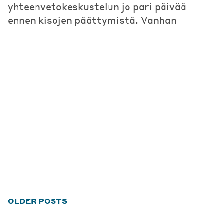
yhteenvetokeskustelun jo pari päivää
ennen kisojen päättymistä. Vanhan
Posts
OLDER POSTS
navigation