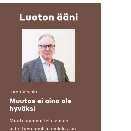
Luoton ääni
Timo Veijola
Muutos ei aina ole
hyväksi
Muutosneuvotteluissa on
pidettävä huolta henkilöstön