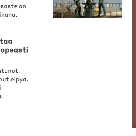
saste on
ikana.
ttaa
nopeasti
ntunut,
nut elpyä.
i
.