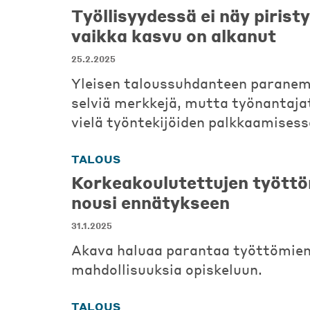
Työllisyydessä ei näy pirist
vaikka kasvu on alkanut
25.2.2025
Yleisen taloussuhdanteen paranem
selviä merkkejä, mutta työnantajat
vielä työntekijöiden palkkaamisess
TALOUS
Korkeakoulutettujen tyött
nousi ennätykseen
31.1.2025
Akava haluaa parantaa työttömie
mahdollisuuksia opiskeluun.
TALOUS