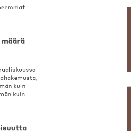
eneemmat
 määrä
aaliskuussa
hahakemusta,
mmän kuin
mmän kuin
eisuutta