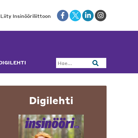
Liity Insinööriliittoon
DIGILEHTI
Hae...
Digilehti