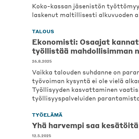
Koko-kassan jäsenistön työttömyy
laskenut maltillisesti alkuvuoden a
TALOUS
Ekonomisti: Osaajat kanna
työllistää mahdollisimman 
26.8.2025
Vaikka talouden suhdanne on para
työvoiman kysyntä ei ole vielä alka
Työllisyyden kasvattaminen vaatis
työllisyyspalveluiden parantamista
TYÖELÄMÄ
Yhä harvempi saa kesätöitä
12.5.2025