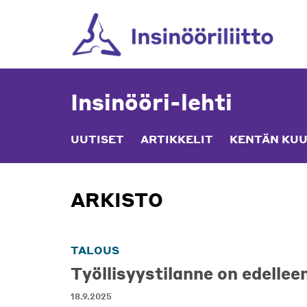
Skip
to
content
Insinööri-lehti
UUTISET
ARTIKKELIT
KENTÄN KUU
ARKISTO
TALOUS
Työllisyystilanne on edellee
18.9.2025