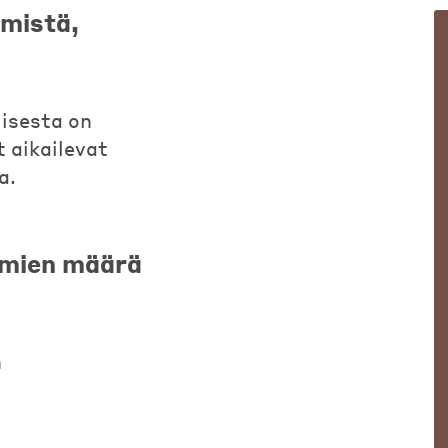
ymistä,
isesta on
 aikailevat
a.
ömien määrä
n