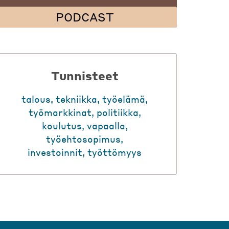
PODCAST
Tunnisteet
talous
,
tekniikka
,
työelämä
,
työmarkkinat
,
politiikka
,
koulutus
,
vapaalla
,
työehtosopimus
,
investoinnit
,
työttömyys