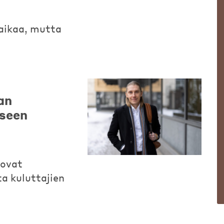
aikaa, mutta
an
eseen
 ovat
a kuluttajien