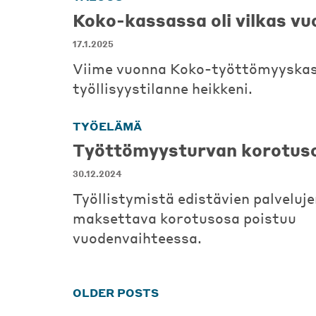
Koko-kassassa oli vilkas vu
17.1.2025
Viime vuonna Koko-työttömyyskas
työllisyystilanne heikkeni.
TYÖELÄMÄ
Työttömyysturvan korotuso
30.12.2024
Työllistymistä edistävien palveluje
maksettava korotusosa poistuu
vuodenvaihteessa.
Posts
OLDER POSTS
navigation