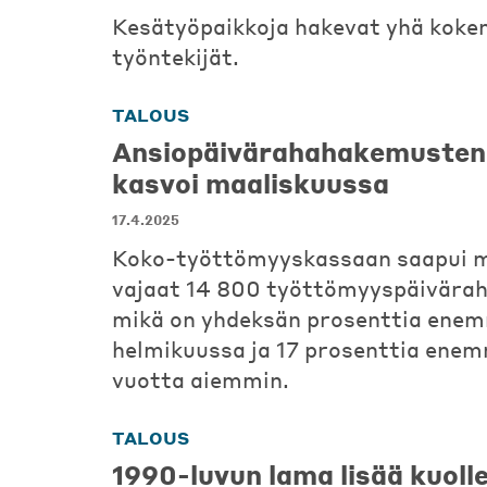
Kesätyöpaikkoja hakevat yhä kok
työntekijät.
TALOUS
Ansiopäivärahahakemusten
kasvoi maaliskuussa
17.4.2025
Koko-työttömyyskassaan saapui m
vajaat 14 800 työttömyyspäivära
mikä on yhdeksän prosenttia ene
helmikuussa ja 17 prosenttia ene
vuotta aiemmin.
TALOUS
1990-luvun lama lisää kuoll