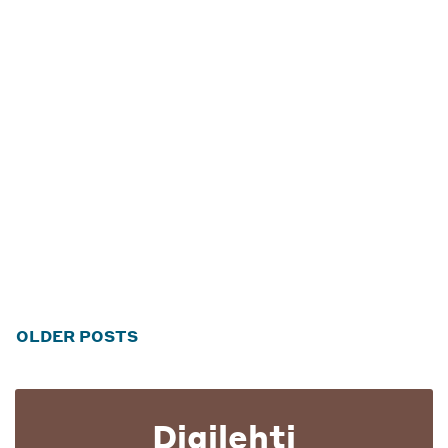
Posts
OLDER POSTS
navigation
Digilehti