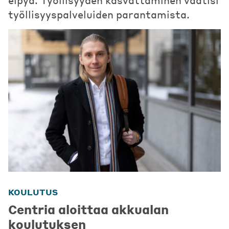
elpyä. Työllisyyden kasvattaminen vaatisi
työllisyyspalveluiden parantamista.
KOULUTUS
Centria aloittaa akkualan
koulutuksen