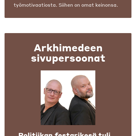
työmotivaatiosta. Siihen on omat keinonsa.
Arkhimedeen
sivupersoonat
Politiikan festarikesä tuli