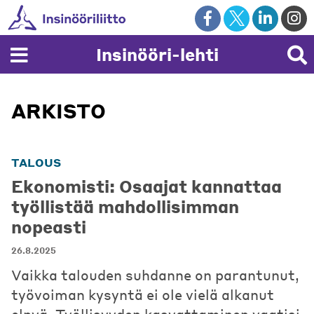
Skip
to
content
Insinööri-lehti
ARKISTO
TALOUS
Ekonomisti: Osaajat kannattaa
työllistää mahdollisimman
nopeasti
26.8.2025
Vaikka talouden suhdanne on parantunut,
työvoiman kysyntä ei ole vielä alkanut