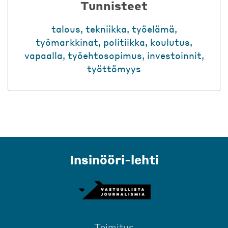
Tunnisteet
talous
,
tekniikka
,
työelämä
,
työmarkkinat
,
politiikka
,
koulutus
,
vapaalla
,
työehtosopimus
,
investoinnit
,
työttömyys
Insinööri-lehti
Toimitus