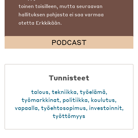
toinen toisilleen, mutta seuraavan
hallituksen pohjasta ei saa varmaa
otetta Erkkikään.
PODCAST
Tunnisteet
talous
,
tekniikka
,
työelämä
,
työmarkkinat
,
politiikka
,
koulutus
,
vapaalla
,
työehtosopimus
,
investoinnit
,
työttömyys