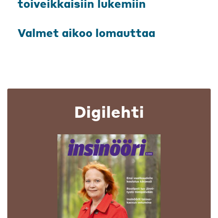
toiveikkaisiin lukemiin
Valmet aikoo lomauttaa
Digilehti