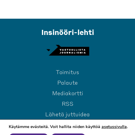
Insinööri-lehti
Toimitus
Palaute
Mediakortti
RSS
Lähetä juttuidea
Käytämme evästeitä. Voit hallita niiden käyttöä
asetussivulla
.