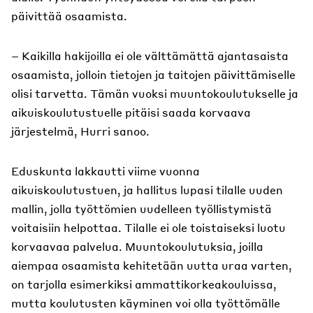
päivittää osaamista.
– Kaikilla hakijoilla ei ole välttämättä ajantasaista
osaamista, jolloin tietojen ja taitojen päivittämiselle
olisi tarvetta. Tämän vuoksi muuntokoulutukselle ja
aikuiskoulutustuelle pitäisi saada korvaava
järjestelmä, Hurri sanoo.
Eduskunta lakkautti viime vuonna
aikuiskoulutustuen, ja hallitus lupasi tilalle uuden
mallin, jolla työttömien uudelleen työllistymistä
voitaisiin helpottaa. Tilalle ei ole toistaiseksi luotu
korvaavaa palvelua. Muuntokoulutuksia, joilla
aiempaa osaamista kehitetään uutta uraa varten,
on tarjolla esimerkiksi ammattikorkeakouluissa,
mutta koulutusten käyminen voi olla työttömälle