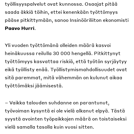
työllisyyspalvelut ovat kunnossa. Osaajat pitää
saada äkkiä töihin, ettei kenenkään työttömyys
pääse pitkittymään, sanoo Insinööriliiton ekonomisti
Paavo Hurri
.
Yli vuoden työttömänä olleiden määrä kasvoi
heinäkuussa reilulla 30 000 hengellä. Pitkittynyt
työttömyys kasvattaa riskiä, että työtön syrjäytyy
eikä työllisty enää. Työllistymismahdollisuudet ovat
sitä paremmat, mitä vähemmän on kulunut aikaa
työttömäksi jäämisestä.
– Vaikka talouden suhdanne on parantunut,
työvoiman kysyntä ei ole vielä alkanut elpyä. Tästä
syystä avointen työpaikkojen määrä on toistaiseksi
vielä samalla tasolla kuin vuosi sitten.