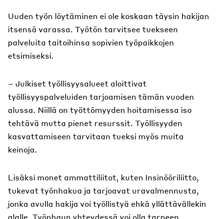
Uuden työn löytäminen ei ole koskaan täysin hakijan
itsensä varassa. Työtön tarvitsee tuekseen
palveluita taitoihinsa sopivien työpaikkojen
etsimiseksi.
– Julkiset työllisyysalueet aloittivat
työllisyyspalveluiden tarjoamisen tämän vuoden
alussa. Niillä on työttömyyden hoitamisessa iso
tehtävä mutta pienet resurssit. Työllisyyden
kasvattamiseen tarvitaan tueksi myös muita
keinoja.
Lisäksi monet ammattiliitot, kuten Insinööriliitto,
tukevat työnhakua ja tarjoavat uravalmennusta,
jonka avulla hakija voi työllistyä ehkä yllättävällekin
alalle. Työnhaun yhteydessä voi olla tarpeen