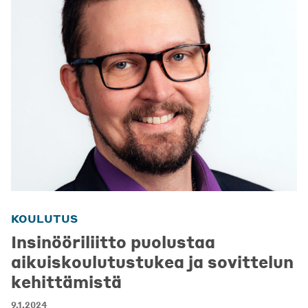
KOULUTUS
Insinööriliitto puolustaa
aikuiskoulutustukea ja sovittelun
kehittämistä
9.1.2024