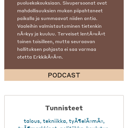
puoluekokouksiaan. Sivupersoonat ovat
mahdollisuuksien mukan piipahtaneet
paikalla ja summaavat niiden antia.
Vaaleihin valmistautuminen tietenkin
nÃ¤kyy ja kuuluu. Terveiset lentÃ¤vÃ¤t
toinen toisilleen, mutta seuraavan
hallituksen pohjasta ei saa varmaa
otetta ErkkikÃ¤Ã¤n.
PODCAST
Tunnisteet
talous
,
tekniikka
,
tyÃ¶elÃ¤mÃ¤
,