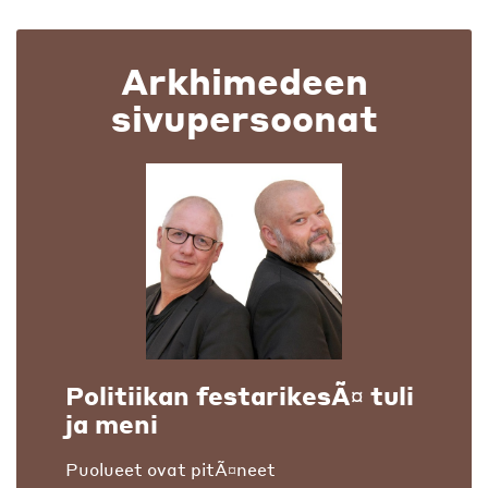
Arkhimedeen
sivupersoonat
Politiikan festarikesÃ¤ tuli
ja meni
Puolueet ovat pitÃ¤neet