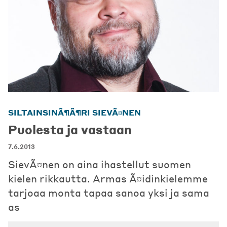
SILTAINSINÃ¶Ã¶RI SIEVÃ¤NEN
Puolesta ja vastaan
7.6.2013
SievÃ¤nen on aina ihastellut suomen
kielen rikkautta. Armas Ã¤idinkielemme
tarjoaa monta tapaa sanoa yksi ja sama
as