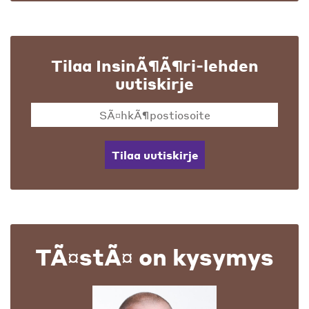
Tilaa InsinÃ¶Ã¶ri-lehden
uutiskirje
Tilaa uutiskirje
TÃ¤stÃ¤ on kysymys