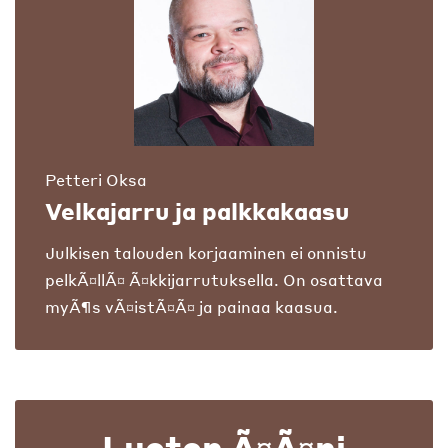
Petteri Oksa
Velkajarru ja palkkakaasu
Julkisen talouden korjaaminen ei onnistu
pelkÃ¤llÃ¤ Ã¤kkijarrutuksella. On osattava
myÃ¶s vÃ¤istÃ¤Ã¤ ja painaa kaasua.
Luoton Ã¤Ã¤ni