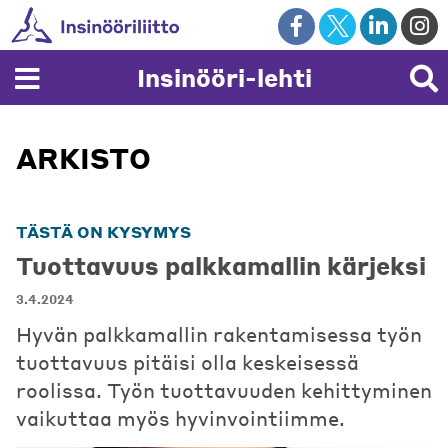
Skip
to
content
Insinööri-lehti
ARKISTO
TÄSTÄ ON KYSYMYS
Tuottavuus palkkamallin kärjeksi
3.4.2024
Hyvän palkkamallin rakentamisessa työn
tuottavuus pitäisi olla keskeisessä
roolissa. Työn tuottavuuden kehittyminen
vaikuttaa myös hyvinvointiimme.