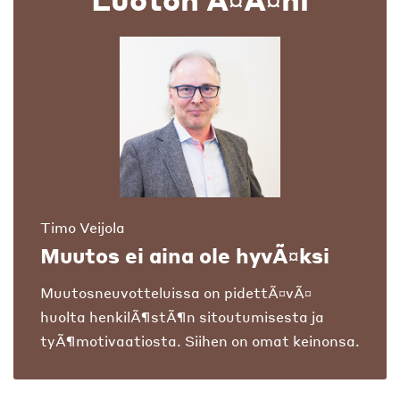
Timo Veijola
Muutos ei aina ole hyvÃ¤ksi
Muutosneuvotteluissa on pidettÃ¤vÃ¤
huolta henkilÃ¶stÃ¶n sitoutumisesta ja
tyÃ¶motivaatiosta. Siihen on omat keinonsa.