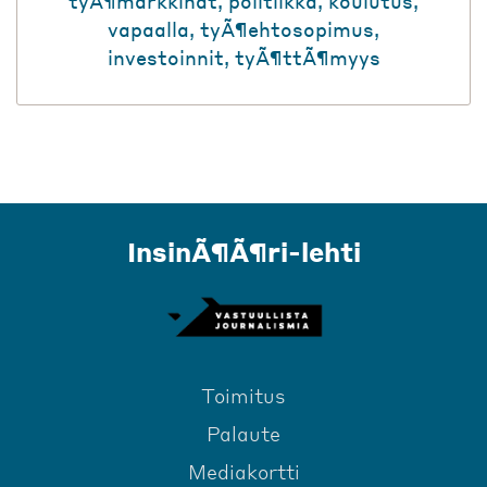
tyÃ¶markkinat
,
politiikka
,
koulutus
,
vapaalla
,
tyÃ¶ehtosopimus
,
investoinnit
,
tyÃ¶ttÃ¶myys
InsinÃ¶Ã¶ri-lehti
Toimitus
Palaute
Mediakortti