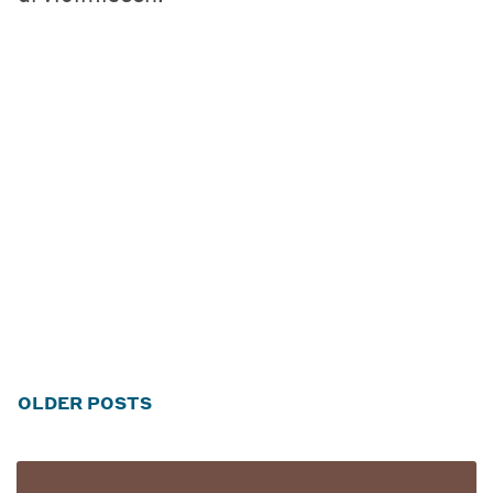
Posts
OLDER POSTS
navigation