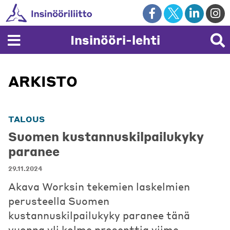
Skip
to
content
Insinööri-lehti
ARKISTO
TALOUS
Suomen kustannuskilpailukyky
paranee
29.11.2024
Akava Worksin tekemien laskelmien
perusteella Suomen
kustannuskilpailukyky paranee tänä
vuonna yli kolme prosenttia viime