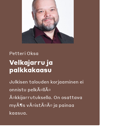
Petteri Oksa
Velkajarru ja
palkkakaasu
Julkisen talouden korjaaminen ei
onnistu pelkÃ¤llÃ¤
Ã¤kkijarrutuksella. On osattava
myÃ¶s vÃ¤istÃ¤Ã¤ ja painaa
kaasua.