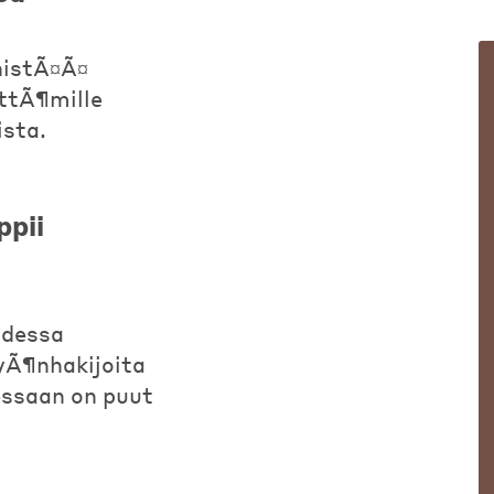
nistÃ¤Ã¤
ttÃ¶mille
sta.
ppii
udessa
Ã¶nhakijoita
essaan on puut