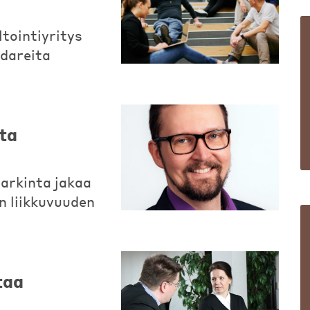
tointiyritys
dareita
lta
arkinta jakaa
n liikkuvuuden
taa