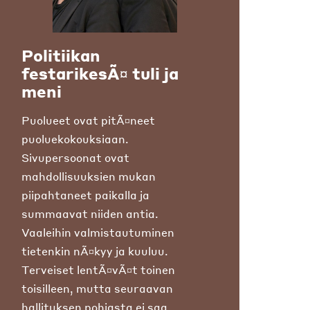
Politiikan
festarikesÃ¤ tuli ja
meni
Puolueet ovat pitÃ¤neet
puoluekokouksiaan.
Sivupersoonat ovat
mahdollisuuksien mukan
piipahtaneet paikalla ja
summaavat niiden antia.
Vaaleihin valmistautuminen
tietenkin nÃ¤kyy ja kuuluu.
Terveiset lentÃ¤vÃ¤t toinen
toisilleen, mutta seuraavan
hallituksen pohjasta ei saa