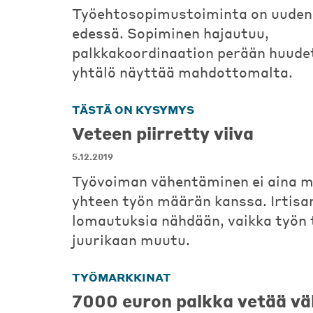
Työehtosopimustoiminta on uuden 
edessä. Sopiminen hajautuu,
palkkakoordinaation perään huude
yhtälö näyttää mahdottomalta.
TÄSTÄ ON KYSYMYS
Veteen piirretty viiva
5.12.2019
Työvoiman vähentäminen ei aina m
yhteen työn määrän kanssa. Irtisa
lomautuksia nähdään, vaikka työn 
juurikaan muutu.
TYÖMARKKINAT
7000 euron palkka vetää v