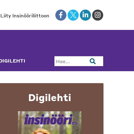
Liity Insinööriliittoon
DIGILEHTI
Hae...
Digilehti