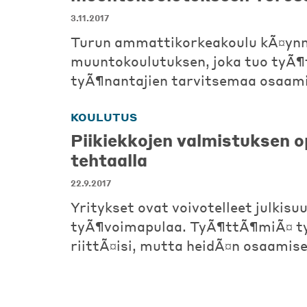
3.11.2017
Turun ammattikorkeakoulu kÃ¤yn
muuntokoulutuksen, joka tuo tyÃ¶
tyÃ¶nantajien tarvitsemaa osaami
KOULUTUS
Piikiekkojen valmistuksen o
tehtaalla
22.9.2017
Yritykset ovat voivotelleet julkisu
tyÃ¶voimapulaa. TyÃ¶ttÃ¶miÃ¤ ty
riittÃ¤isi, mutta heidÃ¤n osaamis