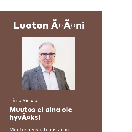
Luoton Ã¤Ã¤ni
Timo Veijola
Muutos ei aina ole
hyvÃ¤ksi
Muutosneuvotteluissa on