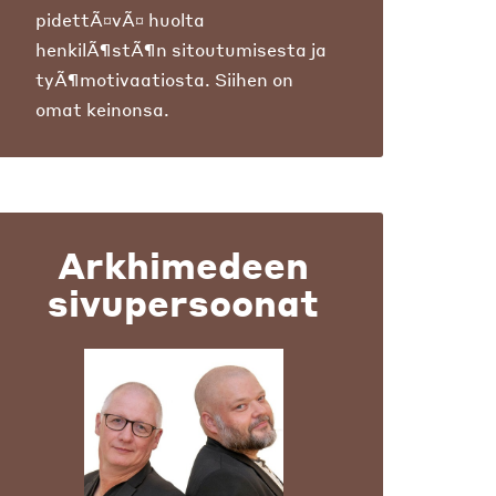
pidettÃ¤vÃ¤ huolta
henkilÃ¶stÃ¶n sitoutumisesta ja
tyÃ¶motivaatiosta. Siihen on
omat keinonsa.
Arkhimedeen
sivupersoonat