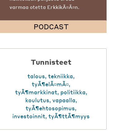
varmaa otetta ErkkikÃ¤Ã¤n.
PODCAST
Tunnisteet
talous
,
tekniikka
,
tyÃ¶elÃ¤mÃ¤
,
tyÃ¶markkinat
,
politiikka
,
koulutus
,
vapaalla
,
tyÃ¶ehtosopimus
,
investoinnit
,
tyÃ¶ttÃ¶myys