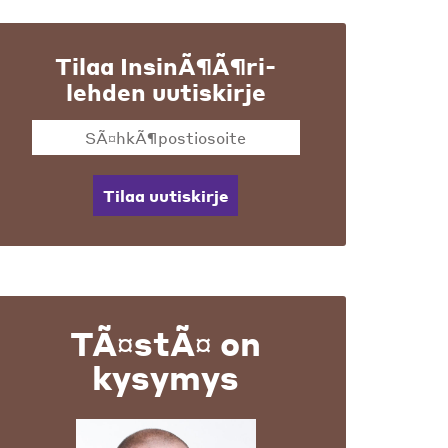
Tilaa InsinÃ¶Ã¶ri-
lehden uutiskirje
Tilaa uutiskirje
TÃ¤stÃ¤ on
kysymys