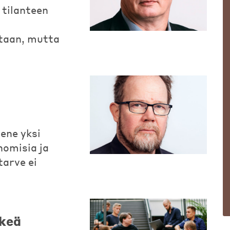
tilanteen
taan, mutta
ene yksi
nomisia ja
tarve ei
äkeä