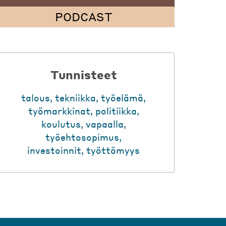
PODCAST
Tunnisteet
talous
,
tekniikka
,
työelämä
,
työmarkkinat
,
politiikka
,
koulutus
,
vapaalla
,
työehtosopimus
,
investoinnit
,
työttömyys