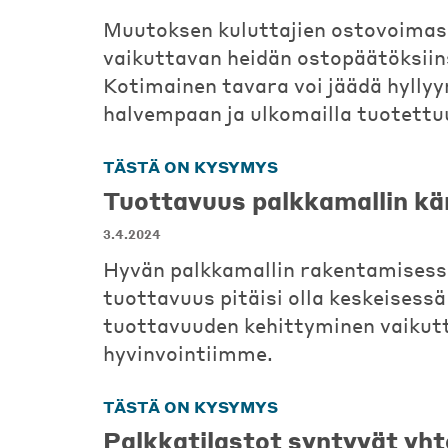
Muutoksen kuluttajien ostovoima
vaikuttavan heidän ostopäätöksiin
Kotimainen tavara voi jäädä hyllyy
halvempaan ja ulkomailla tuotettu
TÄSTÄ ON KYSYMYS
Tuottavuus palkkamallin kä
3.4.2024
Hyvän palkkamallin rakentamisess
tuottavuus pitäisi olla keskeisessä
tuottavuuden kehittyminen vaikut
hyvinvointiimme.
TÄSTÄ ON KYSYMYS
Palkkatilastot syntyvät yh