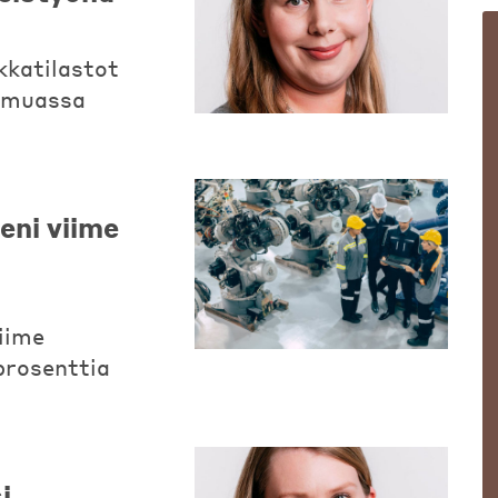
kkatilastot
n muassa
eni viime
iime
prosenttia
i