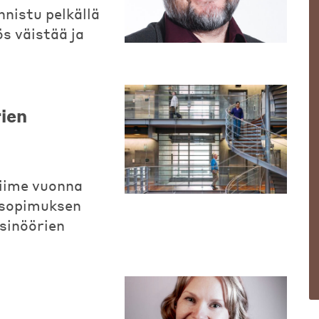
nnistu pelkällä
s väistää ja
rien
viime vuonna
tosopimuksen
nsinöörien