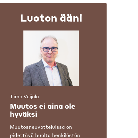
Luoton ääni
Timo Veijola
Muutos ei aina ole
hyväksi
Muutosneuvotteluissa on
pidettävä huolta henkilöstön