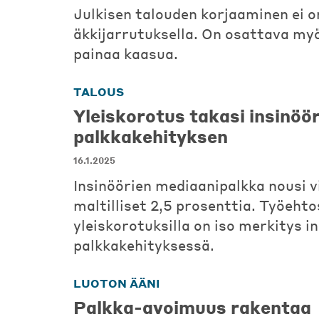
Julkisen talouden korjaaminen ei o
äkkijarrutuksella. On osattava myö
painaa kaasua.
TALOUS
Yleiskorotus takasi insinöö
palkkakehityksen
16.1.2025
Insinöörien mediaanipalkka nousi 
maltilliset 2,5 prosenttia. Työeh
yleiskorotuksilla on iso merkitys i
palkkakehityksessä.
LUOTON ÄÄNI
Palkka-avoimuus rakentaa