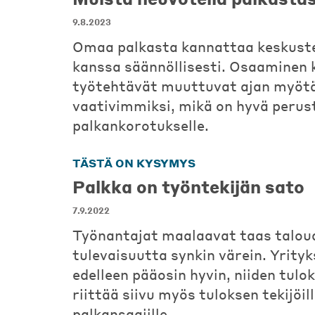
9.8.2023
Omaa palkasta kannattaa keskuste
kanssa säännöllisesti. Osaaminen 
työtehtävät muuttuvat ajan myöt
vaativimmiksi, mikä on hyvä perus
palkankorotukselle.
TÄSTÄ ON KYSYMYS
Palkka on työntekijän sato
7.9.2022
Työnantajat maalaavat taas talou
tulevaisuutta synkin värein. Yrityk
edelleen pääosin hyvin, niiden tulok
riittää siivu myös tuloksen tekijöill
palkansaajille.