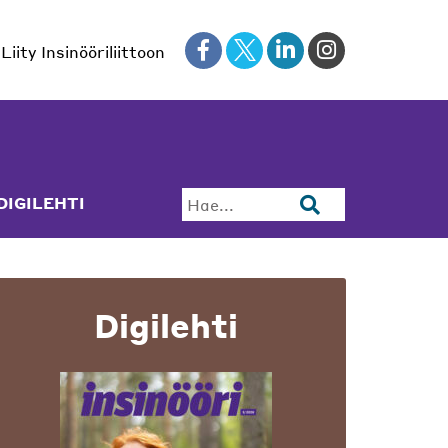
Liity Insinööriliittoon
DIGILEHTI
Hae...
Digilehti