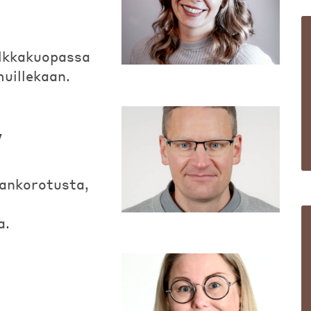
alkkakuopassa
muillekaan.
y
kankorotusta,
a.