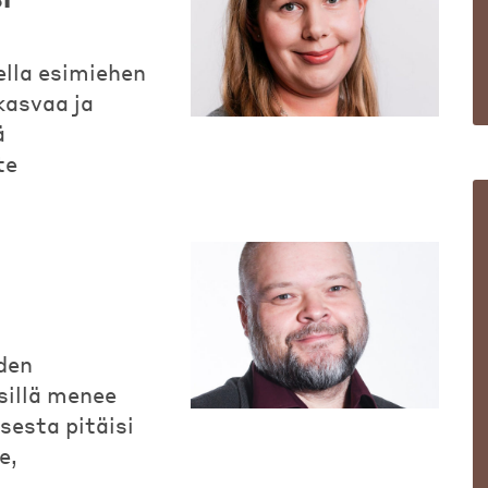
lla esimiehen
kasvaa ja
ä
te
den
sillä menee
sesta pitäisi
e,