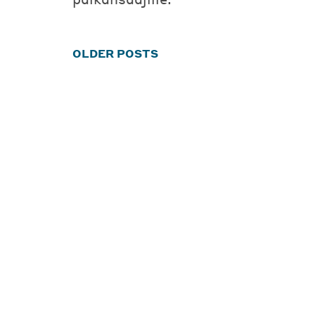
Posts
OLDER POSTS
navigation