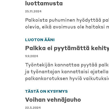
luottamusta
25.11.2024
Palkoista puhuminen hyödyttää p
olevia, eikä avoimuus ole haitaksi 
LUOTON ÄÄNI
Palkka ei pyytämättä kehit
9.9.2024
Työntekijän kannattaa pyytää pal
ja työnantajan kannattaisi ajatella
palkankorotuksen hyviä vaikutuksi
TÄSTÄ ON KYSYMYS
Voihan vehnäjauho
22.5.2024