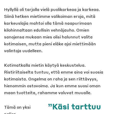
Hyllyllä oli tarjolla vielä puolikarkeaa ja karkeaa.
Siinä hetken mietimme valikoiman eroja, mitä
karkeuslajia mahtoi olla tämä naapurimaan
kilohinnaltaan edullisin vehnäjauho. Omien
sanojensa mukaan mies olisi halunnut valita
kotimaisen, mutta pieni eläke ajoi miettimään
valintoja uudelleen.
Kotimatkalla mietin käytyä keskustelua.
Ristiriitaiselta tuntuu, että emme aina voi suosia
kotimaista. Ongelma on raha ja sen riittävyys,
hienommin ostovoima. Ja kun emme suosi oman
maan tuotteita, rahamme valuvat muualle.
Käsi tarttuu
Tämä on yksi
paljon