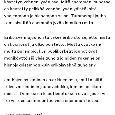
käytetyn vehnän jyvän osa. Mitä enemmän jauhossa
on käytetty pelkkää vehnän jyvän ydintä, sitä
vaaleampaa ja hienompaa se on. Tummempi jauho
taas sisältää enemmän jyvän kuorikerrosta.
Erikoisvehnäjauhoista tekee erikoista se, että niistä
on kuoriosat ja alkio poistettu. Mutta ovatko ne
muita parempia, kun puolikarkeat jauhot ovat
monikäyttöisiä yleisjauhoja ja niiden rakenne on
hienojakoisempaa kuin erikoisvehnäjauhojen?
Jauhojen ostaminen on arkinen asia, mutta siitä
tulee varsinainen jauhoviidakko, kun asiaa liikaa
miettii. Onneksi on leipätiedotuksen sivut, josta voi
tarvittaessa ammentaa vielä enemmän tietoa.
Satu-Maarit Urtti