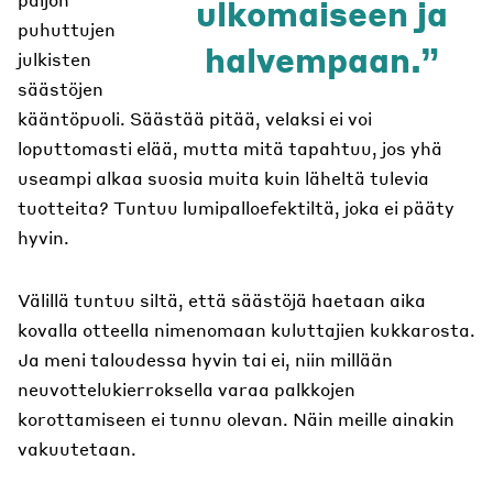
ulkomaiseen ja
puhuttujen
halvempaan.
julkisten
säästöjen
kääntöpuoli. Säästää pitää, velaksi ei voi
loputtomasti elää, mutta mitä tapahtuu, jos yhä
useampi alkaa suosia muita kuin läheltä tulevia
tuotteita? Tuntuu lumipalloefektiltä, joka ei pääty
hyvin.
Välillä tuntuu siltä, että säästöjä haetaan aika
kovalla otteella nimenomaan kuluttajien kukkarosta.
Ja meni taloudessa hyvin tai ei, niin millään
neuvottelukierroksella varaa palkkojen
korottamiseen ei tunnu olevan. Näin meille ainakin
vakuutetaan.