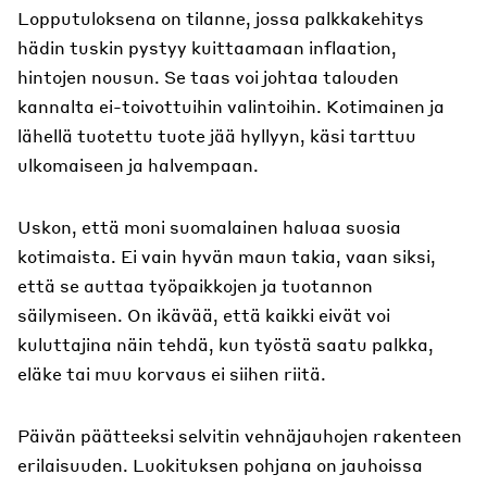
Lopputuloksena on tilanne, jossa palkkakehitys
hädin tuskin pystyy kuittaamaan inflaation,
hintojen nousun. Se taas voi johtaa talouden
kannalta ei-toivottuihin valintoihin. Kotimainen ja
lähellä tuotettu tuote jää hyllyyn, käsi tarttuu
ulkomaiseen ja halvempaan.
Uskon, että moni suomalainen haluaa suosia
kotimaista. Ei vain hyvän maun takia, vaan siksi,
että se auttaa työpaikkojen ja tuotannon
säilymiseen. On ikävää, että kaikki eivät voi
kuluttajina näin tehdä, kun työstä saatu palkka,
eläke tai muu korvaus ei siihen riitä.
Päivän päätteeksi selvitin vehnäjauhojen rakenteen
erilaisuuden. Luokituksen pohjana on jauhoissa