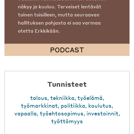
näkyy ja kuuluu. Terveiset lentävät
toinen toisilleen, mutta seuraavan
hallituksen pohjasta ei saa varmaa
otetta Erkkikään.
PODCAST
Tunnisteet
talous
,
tekniikka
,
työelämä
,
työmarkkinat
,
politiikka
,
koulutus
,
vapaalla
,
työehtosopimus
,
investoinnit
,
työttömyys