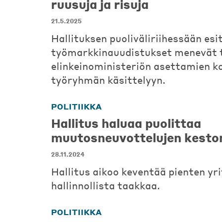
ruusuja ja risuja
21.5.2025
Hallituksen puoliväliriihessään es
työmarkkinauudistukset menevät t
elinkeinoministeriön asettamien k
työryhmän käsittelyyn.
POLITIIKKA
Hallitus haluaa puolittaa
muutosneuvottelujen kesto
28.11.2024
Hallitus aikoo keventää pienten yr
hallinnollista taakkaa.
POLITIIKKA