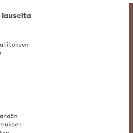
 lauseita
allituksen
n
tänään
omuksen
ten