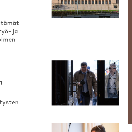
ittämät
yö- ja
olmen
n
itysten