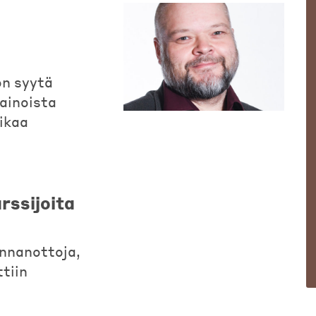
n syytä
ainoista
iikaa
rssijoita
annanottoja,
ttiin