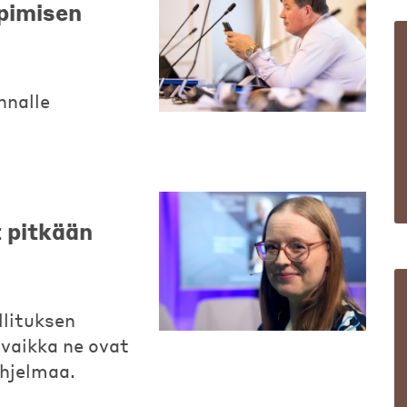
opimisen
nnalle
 pitkään
llituksen
vaikka ne ovat
ohjelmaa.