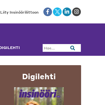
Liity Insinööriliittoon
DIGILEHTI
Hae...
Digilehti