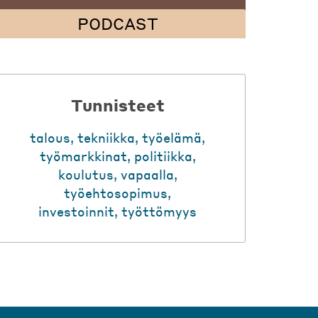
PODCAST
Tunnisteet
talous
,
tekniikka
,
työelämä
,
työmarkkinat
,
politiikka
,
koulutus
,
vapaalla
,
työehtosopimus
,
investoinnit
,
työttömyys