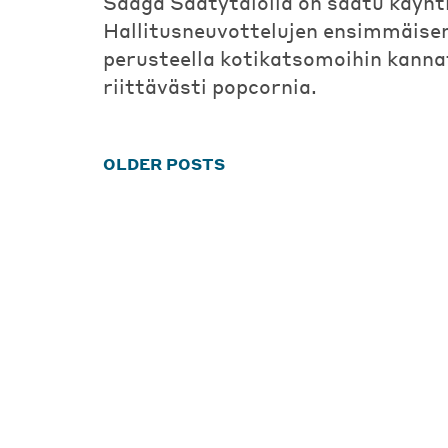
Saaga Säätytalolla on saatu käynti
Hallitusneuvottelujen ensimmäise
perusteella kotikatsomoihin kanna
riittävästi popcornia.
Posts
OLDER POSTS
navigation