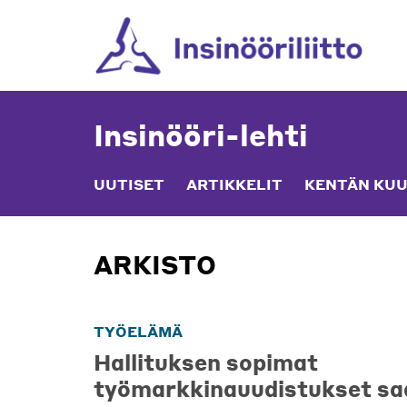
Skip
to
content
Insinööri-lehti
UUTISET
ARTIKKELIT
KENTÄN KUU
ARKISTO
TYÖELÄMÄ
Hallituksen sopimat
työmarkkinauudistukset sa