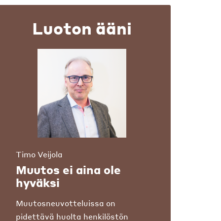
Luoton ääni
Timo Veijola
Muutos ei aina ole
hyväksi
Muutosneuvotteluissa on
pidettävä huolta henkilöstön