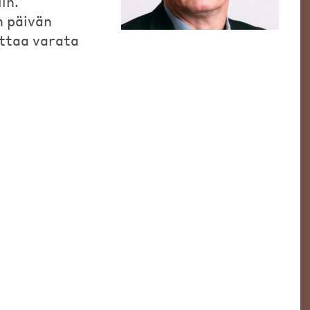
in.
n päivän
ttaa varata