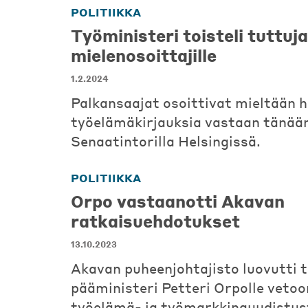
POLITIIKKA
Työministeri toisteli tuttuja
mielenosoittajille
1.2.2024
Palkansaajat osoittivat mieltään h
työelämäkirjauksia vastaan tänää
Senaatintorilla Helsingissä.
POLITIIKKA
Orpo vastaanotti Akavan
ratkaisuehdotukset
13.10.2023
Akavan puheenjohtajisto luovutti 
pääministeri Petteri Orpolle veto
työelämä- ja työmarkkinauudistus