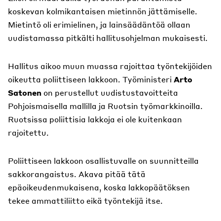
koskevan kolmikantaisen mietinnön jättämiselle.
Mietintö oli erimielinen, ja lainsäädäntöä ollaan
uudistamassa pitkälti hallitusohjelman mukaisesti.
Hallitus aikoo muun muassa rajoittaa työntekijöiden
oikeutta poliittiseen lakkoon. Työministeri
Arto
Satonen
on perustellut uudistustavoitteita
Pohjoismaisella mallilla ja Ruotsin työmarkkinoilla.
Ruotsissa poliittisia lakkoja ei ole kuitenkaan
rajoitettu.
Poliittiseen lakkoon osallistuvalle on suunnitteilla
sakkorangaistus. Akava pitää tätä
epäoikeudenmukaisena, koska lakkopäätöksen
tekee ammattiliitto eikä työntekijä itse.