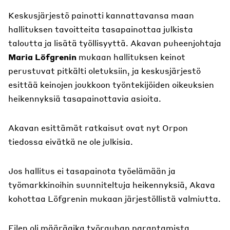
Keskusjärjestö painotti kannattavansa maan
hallituksen tavoitteita tasapainottaa julkista
taloutta ja lisätä työllisyyttä. Akavan puheenjohtaja
Maria Löfgrenin
mukaan hallituksen keinot
perustuvat pitkälti oletuksiin, ja keskusjärjestö
esittää keinojen joukkoon työntekijöiden oikeuksien
heikennyksiä tasapainottavia asioita.
Akavan esittämät ratkaisut ovat nyt Orpon
tiedossa eivätkä ne ole julkisia.
Jos hallitus ei tasapainota työelämään ja
työmarkkinoihin suunniteltuja heikennyksiä, Akava
kohottaa Löfgrenin mukaan järjestöllistä valmiutta.
Eilen oli määräaika työrauhan parantamista