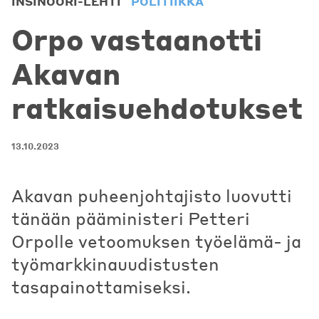
INSINÖÖRI-LEHTI
POLITIIKKA
Orpo vastaanotti
Akavan
ratkaisuehdotukset
13.10.2023
Akavan puheenjohtajisto luovutti
tänään pääministeri Petteri
Orpolle vetoomuksen työelämä- ja
työmarkkinauudistusten
tasapainottamiseksi.