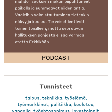
mahdollisuuksien mukan piipahtaneet
paikalla ja summaavat niiden antia.
Vaaleihin valmistautuminen tietenkin
näkyy ja kuuluu. Terveiset lentävät
toinen toisilleen, mutta seuraavan
hallituksen pohjasta ei saa varmaa
otetta Erkkikään.
PODCAST
Tunnisteet
talous
,
tekniikka
,
työelämä
,
työmarkkinat
,
politiikka
,
koulutus
,
vapaalla
,
työehtosopimus
,
investoinnit
,