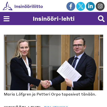
Skip
to
content
Insinööri-lehti
Maria Löfgren ja Petteri Orpo tapasivat tänään.