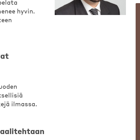
pelata
menee hyvin.
teen
vat
vuoden
sellisiä
kejä ilmassa.
aalitehtaan