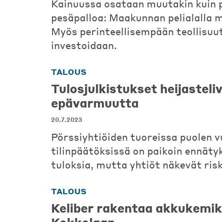
Kainuussa osataan muutakin kuin 
pesäpalloa: Maakunnan pelialalla 
Myös perinteellisempään teollisuu
investoidaan.
TALOUS
Tulosjulkistukset heijasteli
epävarmuutta
20.7.2023
Pörssiyhtiöiden tuoreissa puolen 
tilinpäätöksissä on paikoin ennätyk
tuloksia, mutta yhtiöt näkevät ris
TALOUS
Keliber rakentaa akkukemik