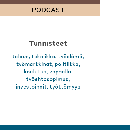
PODCAST
Tunnisteet
talous
,
tekniikka
,
työelämä
,
työmarkkinat
,
politiikka
,
koulutus
,
vapaalla
,
työehtosopimus
,
investoinnit
,
työttömyys