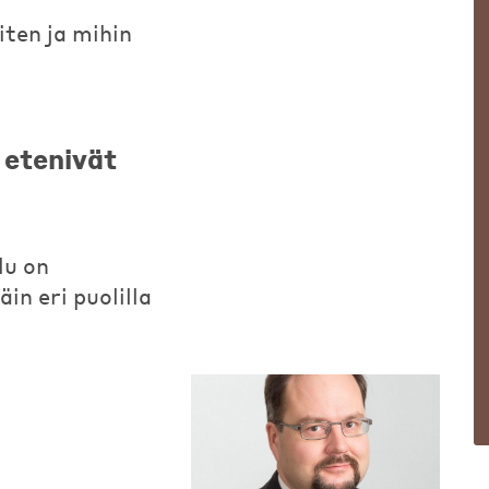
iten ja mihin
 etenivät
lu on
in eri puolilla