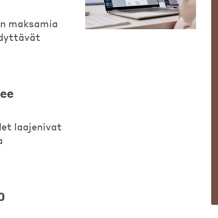
ten maksamia
hdyttävät
nee
et laajenivat
a
0