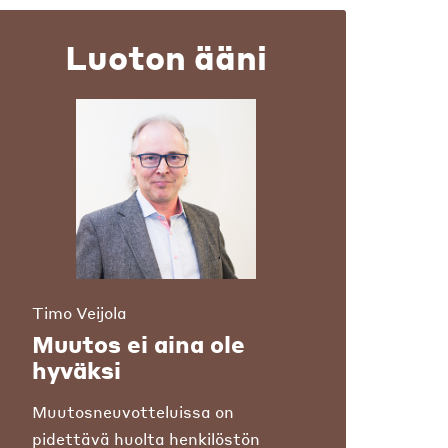
Luoton ääni
Timo Veijola
Muutos ei aina ole
hyväksi
Muutosneuvotteluissa on
pidettävä huolta henkilöstön