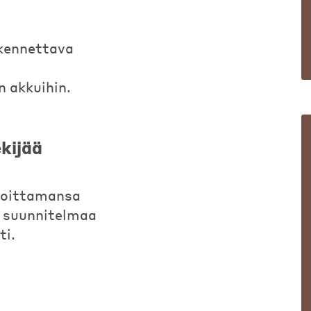
akennettava
n akkuihin.
kijää
aloittamansa
t suunnitelmaa
ti.