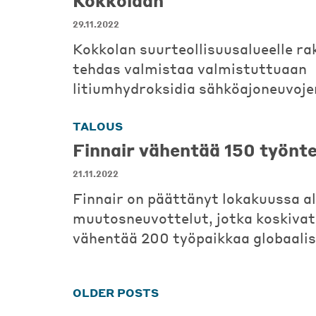
Kokkolaan
29.11.2022
Kokkolan suurteollisuusalueelle r
tehdas valmistaa valmistuttuaan
litiumhydroksidia sähköajoneuvoje
TALOUS
Finnair vähentää 150 työnte
21.11.2022
Finnair on päättänyt lokakuussa 
muutosneuvottelut, jotka koskiva
vähentää 200 työpaikkaa globaalis
Posts
OLDER POSTS
navigation