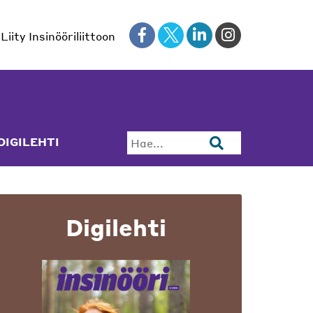
Liity Insinööriliittoon
DIGILEHTI
Hae...
Digilehti