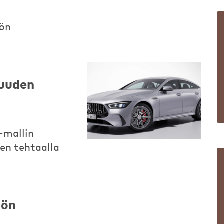
lön
uuden
mallin
en tehtaalla
äön