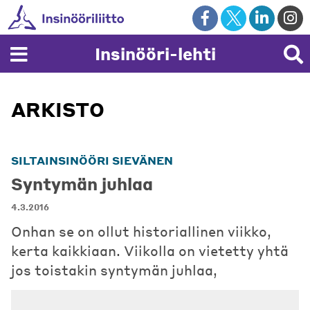
Skip
to
content
Insinööri-lehti
ARKISTO
SILTAINSINÖÖRI SIEVÄNEN
Syntymän juhlaa
4.3.2016
Onhan se on ollut historiallinen viikko,
kerta kaikkiaan. Viikolla on vietetty yhtä
jos toistakin syntymän juhlaa,