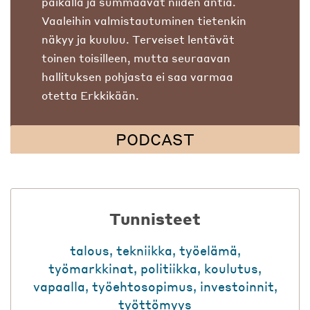
paikalla ja summaavat niiden antia.
Vaaleihin valmistautuminen tietenkin
näkyy ja kuuluu. Terveiset lentävät
toinen toisilleen, mutta seuraavan
hallituksen pohjasta ei saa varmaa
otetta Erkkikään.
PODCAST
Tunnisteet
talous
,
tekniikka
,
työelämä
,
työmarkkinat
,
politiikka
,
koulutus
,
vapaalla
,
työehtosopimus
,
investoinnit
,
työttömyys