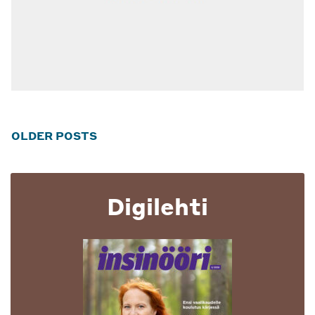
Posts
OLDER POSTS
navigation
Digilehti