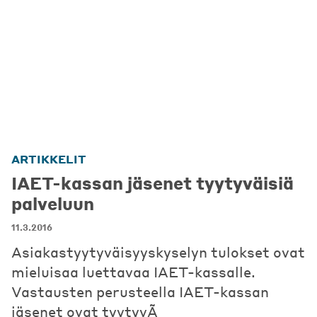
ARTIKKELIT
IAET-kassan jäsenet tyytyväisiä
palveluun
11.3.2016
Asiakastyytyväisyyskyselyn tulokset ovat
mieluisaa luettavaa IAET-kassalle.
Vastausten perusteella IAET-kassan
jäsenet ovat tyytyvÃ