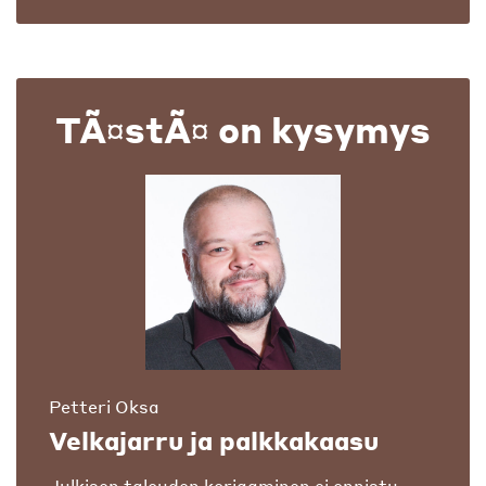
TÃ¤stÃ¤ on kysymys
Petteri Oksa
Velkajarru ja palkkakaasu
Julkisen talouden korjaaminen ei onnistu