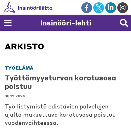
Skip
to
content
Insinööri-lehti
ARKISTO
TYÖELÄMÄ
Työttömyysturvan korotusosa
poistuu
30.12.2024
Työllistymistä edistävien palvelujen
ajalta maksettava korotusosa poistuu
vuodenvaihteessa.