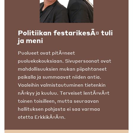
Politiikan festarikesÃ¤ tuli
ja meni
Puolueet ovat pitÃ¤neet
puoluekokouksiaan. Sivupersoonat ovat
mahdollisuuksien mukan piipahtaneet
paikalla ja summaavat niiden antia.
Vaaleihin valmistautuminen tietenkin
nÃ¤kyy ja kuuluu. Terveiset lentÃ¤vÃ¤t
toinen toisilleen, mutta seuraavan
hallituksen pohjasta ei saa varmaa
otetta ErkkikÃ¤Ã¤n.