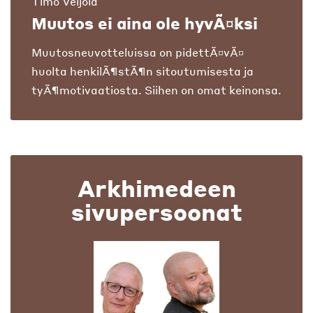
Timo Veijola
Muutos ei aina ole hyvÃ¤ksi
Muutosneuvotteluissa on pidettÃ¤vÃ¤
huolta henkilÃ¶stÃ¶n sitoutumisesta ja
tyÃ¶motivaatiosta. Siihen on omat keinonsa.
Arkhimedeen
sivupersoonat