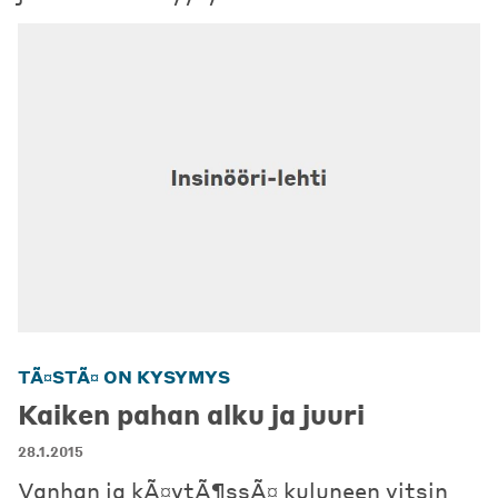
TÃ¤STÃ¤ ON KYSYMYS
Kaiken pahan alku ja juuri
28.1.2015
Vanhan ja kÃ¤ytÃ¶ssÃ¤ kuluneen vitsin