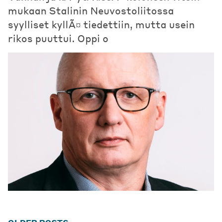
mukaan Stalinin Neuvostoliitossa
syylliset kyllÃ¤ tiedettiin, mutta usein
rikos puuttui. Oppi o
Posts