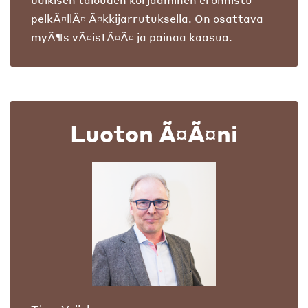
pelkÃ¤llÃ¤ Ã¤kkijarrutuksella. On osattava
myÃ¶s vÃ¤istÃ¤Ã¤ ja painaa kaasua.
Luoton Ã¤Ã¤ni