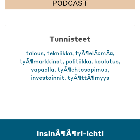
PODCAST
Tunnisteet
talous
,
tekniikka
,
tyÃ¶elÃ¤mÃ¤
,
tyÃ¶markkinat
,
politiikka
,
koulutus
,
vapaalla
,
tyÃ¶ehtosopimus
,
investoinnit
,
tyÃ¶ttÃ¶myys
InsinÃ¶Ã¶ri-lehti