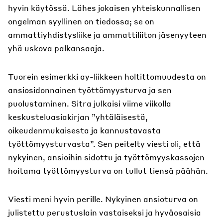
hyvin käytössä. Lähes jokaisen yhteiskunnallisen
ongelman syyllinen on tiedossa; se on
ammattiyhdistysliike ja ammattiliiton jäsenyyteen
yhä uskova palkansaaja.
Tuorein esimerkki ay-liikkeen holtittomuudesta on
ansiosidonnainen työttömyysturva ja sen
puolustaminen. Sitra julkaisi viime viikolla
keskusteluasiakirjan ”yhtäläisestä,
oikeudenmukaisesta ja kannustavasta
työttömyysturvasta”. Sen peitelty viesti oli, että
nykyinen, ansioihin sidottu ja työttömyyskassojen
hoitama työttömyysturva on tullut tiensä päähän.
Viesti meni hyvin perille. Nykyinen ansioturva on
julistettu perustuslain vastaiseksi ja hyväosaisia