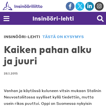
Skip
to
content
Insinööri-lehti
INSINÖÖRI-LEHTI
TÄSTÄ ON KYSYMYS
Kaiken pahan alku
ja juuri
28.1.2015
Vanhan ja käytössä kuluneen vitsin mukaan Stalinin
Neuvostoliitossa syylliset kyllä tiedettiin, mutta
usein rikos puuttui. Oppi on Suomessa nykyisin