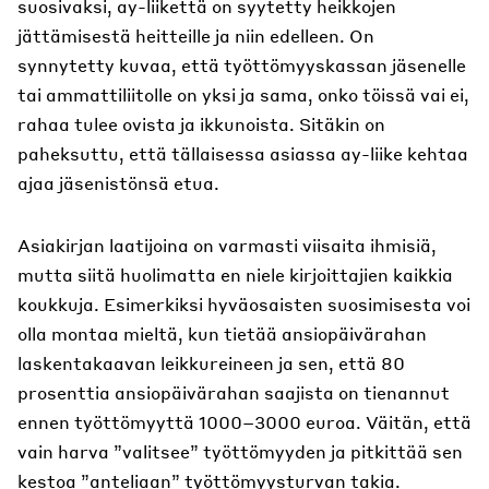
suosivaksi, ay-liikettä on syytetty heikkojen
jättämisestä heitteille ja niin edelleen. On
synnytetty kuvaa, että työttömyyskassan jäsenelle
tai ammattiliitolle on yksi ja sama, onko töissä vai ei,
rahaa tulee ovista ja ikkunoista. Sitäkin on
paheksuttu, että tällaisessa asiassa ay-liike kehtaa
ajaa jäsenistönsä etua.
Asiakirjan laatijoina on varmasti viisaita ihmisiä,
mutta siitä huolimatta en niele kirjoittajien kaikkia
koukkuja. Esimerkiksi hyväosaisten suosimisesta voi
olla montaa mieltä, kun tietää ansiopäivärahan
laskentakaavan leikkureineen ja sen, että 80
prosenttia ansiopäivärahan saajista on tienannut
ennen työttömyyttä 1000–3000 euroa. Väitän, että
vain harva ”valitsee” työttömyyden ja pitkittää sen
kestoa ”anteliaan” työttömyysturvan takia.