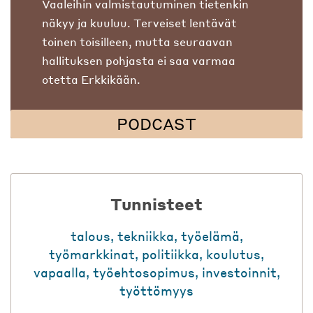
Vaaleihin valmistautuminen tietenkin
näkyy ja kuuluu. Terveiset lentävät
toinen toisilleen, mutta seuraavan
hallituksen pohjasta ei saa varmaa
otetta Erkkikään.
PODCAST
Tunnisteet
talous
,
tekniikka
,
työelämä
,
työmarkkinat
,
politiikka
,
koulutus
,
vapaalla
,
työehtosopimus
,
investoinnit
,
työttömyys