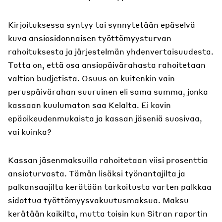
Kirjoituksessa syntyy tai synnytetään epäselvä
kuva ansiosidonnaisen työttömyysturvan
rahoituksesta ja järjestelmän yhdenvertaisuudesta.
Totta on, että osa ansiopäivärahasta rahoitetaan
valtion budjetista. Osuus on kuitenkin vain
peruspäivärahan suuruinen eli sama summa, jonka
kassaan kuulumaton saa Kelalta. Ei kovin
epäoikeudenmukaista ja kassan jäseniä suosivaa,
vai kuinka?
Kassan jäsenmaksuilla rahoitetaan viisi prosenttia
ansioturvasta. Tämän lisäksi työnantajilta ja
palkansaajilta kerätään tarkoitusta varten palkkaa
sidottua työttömyysvakuutusmaksua. Maksu
kerätään kaikilta, mutta toisin kun Sitran raportin