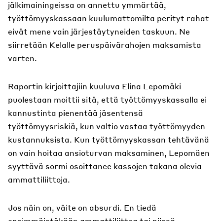
jälkimainingeissa on annettu ymmärtää,
työttömyyskassaan kuulumattomilta perityt rahat
eivät mene vain järjestäytyneiden taskuun. Ne
siirretään Kelalle peruspäivärahojen maksamista
varten.
Raportin kirjoittajiin kuuluva Elina Lepomäki
puolestaan moittii sitä, että työttömyyskassalla ei
kannustinta pienentää jäsentensä
työttömyysriskiä, kun valtio vastaa työttömyyden
kustannuksista. Kun työttömyyskassan tehtävänä
on vain hoitaa ansioturvan maksaminen, Lepomäen
syyttävä sormi osoittanee kassojen takana olevia
ammattiliittoja.
Jos näin on, väite on absurdi. En tiedä
ensimmäistäkään ammattiliittoa tai niissä