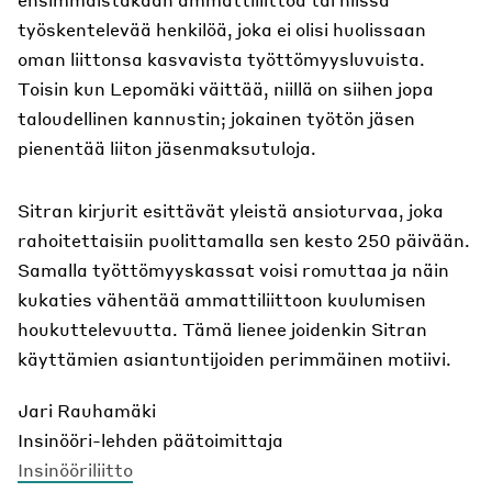
työskentelevää henkilöä, joka ei olisi huolissaan
oman liittonsa kasvavista työttömyysluvuista.
Toisin kun Lepomäki väittää, niillä on siihen jopa
taloudellinen kannustin; jokainen työtön jäsen
pienentää liiton jäsenmaksutuloja.
Sitran kirjurit esittävät yleistä ansioturvaa, joka
rahoitettaisiin puolittamalla sen kesto 250 päivään.
Samalla työttömyyskassat voisi romuttaa ja näin
kukaties vähentää ammattiliittoon kuulumisen
houkuttelevuutta. Tämä lienee joidenkin Sitran
käyttämien asiantuntijoiden perimmäinen motiivi.
Jari Rauhamäki
Insinööri-lehden päätoimittaja
Insinööriliitto