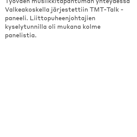
Työväen musiikkitapahtuman yhteydessä
Valkeakoskella järjestettiin TMT-Talk -
paneeli. Liittopuheenjohtajien
kyselytunnilla oli mukana kolme
panelistia.