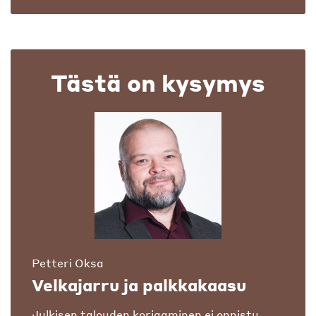
Tästä on kysymys
Petteri Oksa
Velkajarru ja palkkakaasu
Julkisen talouden korjaaminen ei onnistu