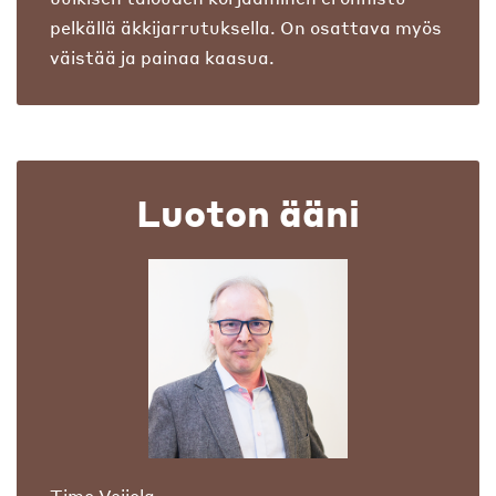
pelkällä äkkijarrutuksella. On osattava myös
väistää ja painaa kaasua.
Luoton ääni
Timo Veijola