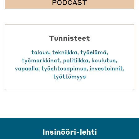
PODCAST
Tunnisteet
talous
,
tekniikka
,
työelämä
,
työmarkkinat
,
politiikka
,
koulutus
,
vapaalla
,
työehtosopimus
,
investoinnit
,
työttömyys
Insinööri-lehti