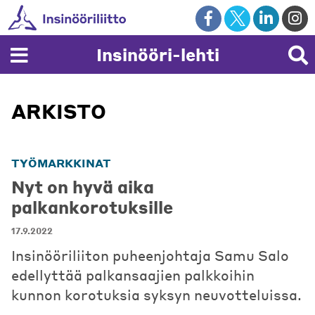
Skip
to
content
Insinööri-lehti
ARKISTO
TYÖMARKKINAT
Nyt on hyvä aika
palkankorotuksille
17.9.2022
Insinööriliiton puheenjohtaja Samu Salo
edellyttää palkansaajien palkkoihin
kunnon korotuksia syksyn neuvotteluissa.