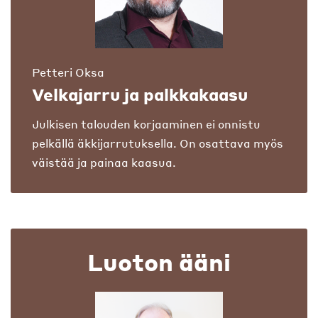
Petteri Oksa
Velkajarru ja palkkakaasu
Julkisen talouden korjaaminen ei onnistu
pelkällä äkkijarrutuksella. On osattava myös
väistää ja painaa kaasua.
Luoton ääni