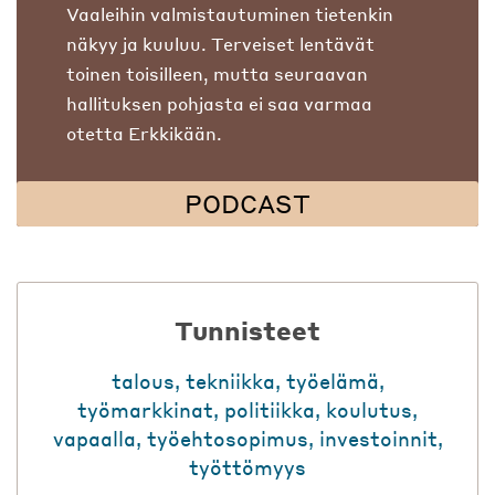
Vaaleihin valmistautuminen tietenkin
näkyy ja kuuluu. Terveiset lentävät
toinen toisilleen, mutta seuraavan
hallituksen pohjasta ei saa varmaa
otetta Erkkikään.
PODCAST
Tunnisteet
talous
,
tekniikka
,
työelämä
,
työmarkkinat
,
politiikka
,
koulutus
,
vapaalla
,
työehtosopimus
,
investoinnit
,
työttömyys