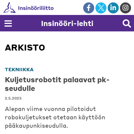
Skip
to
content
Insinööri-lehti
ARKISTO
TEKNIIKKA
Kuljetusrobotit palaavat pk-
seudulle
2.5.2023
Alepan viime vuonna pilotoidut
robokuljetukset otetaan käyttöön
pääkaupunkiseudulla.