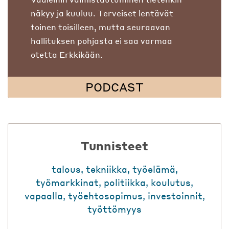
näkyy ja kuuluu. Terveiset lentävät
toinen toisilleen, mutta seuraavan
hallituksen pohjasta ei saa varmaa
otetta Erkkikään.
PODCAST
Tunnisteet
talous
,
tekniikka
,
työelämä
,
työmarkkinat
,
politiikka
,
koulutus
,
vapaalla
,
työehtosopimus
,
investoinnit
,
työttömyys