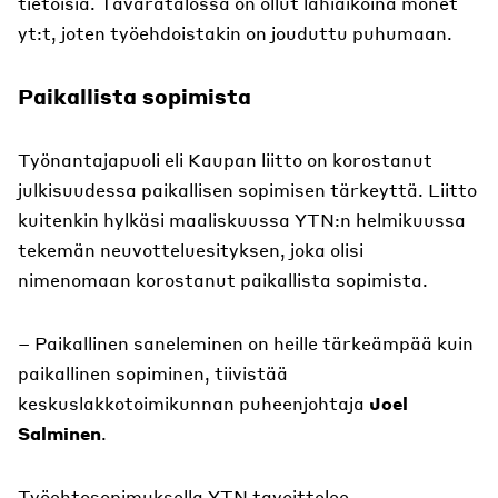
tietoisia. Tavaratalossa on ollut lähiaikoina monet
yt:t, joten työehdoistakin on jouduttu puhumaan.
Paikallista sopimista
Työnantajapuoli eli Kaupan liitto on korostanut
julkisuudessa paikallisen sopimisen tärkeyttä. Liitto
kuitenkin hylkäsi maaliskuussa YTN:n helmikuussa
tekemän neuvotteluesityksen, joka olisi
nimenomaan korostanut paikallista sopimista.
– Paikallinen saneleminen on heille tärkeämpää kuin
paikallinen sopiminen, tiivistää
keskuslakkotoimikunnan puheenjohtaja
Joel
Salminen
.
Työehtosopimuksella YTN tavoittelee