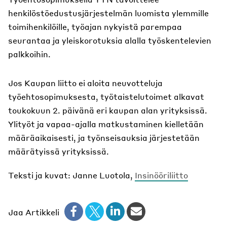
henkilöstöedustusjärjestelmän luomista ylemmille
toimihenkilöille, työajan nykyistä parempaa
seurantaa ja yleiskorotuksia alalla työskentelevien
palkkoihin.
Jos Kaupan liitto ei aloita neuvotteluja
työehtosopimuksesta, työtaistelutoimet alkavat
toukokuun 2. päivänä eri kaupan alan yrityksissä.
Ylityöt ja vapaa-ajalla matkustaminen kielletään
määräaikaisesti, ja työnseisauksia järjestetään
määrätyissä yrityksissä.
Teksti ja kuvat: Janne Luotola,
Insinööriliitto
Jaa Artikkeli