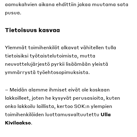
aamukahvien aikana ehdittiin jakaa muutama sata
pusua.
Tietoisuus kasvaa
Ylemmät toimihenkilöt alkavat vähitellen tulla
tietoisiksi työtaistelutoimista, mutta
neuvottelujärjestö pyrkii lisäämään yleistä
ymmärrystä työehtosopimuksista.
– Meidän alamme ihmiset eivät ole koskaan
lakkoilleet, joten he kysyvät perusasioita, kuten
onko lakkoilu laillista, kertoo SOK:n ylempien
toimihenkilöiden luottamusvaltuutettu
Ulla
Kivilaakso
.