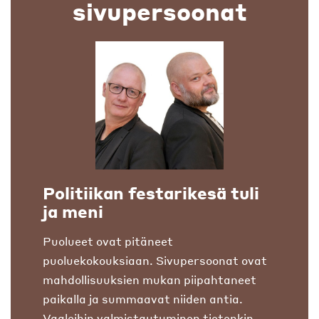
sivupersoonat
Politiikan festarikesä tuli
ja meni
Puolueet ovat pitäneet
puoluekokouksiaan. Sivupersoonat ovat
mahdollisuuksien mukan piipahtaneet
paikalla ja summaavat niiden antia.
Vaaleihin valmistautuminen tietenkin