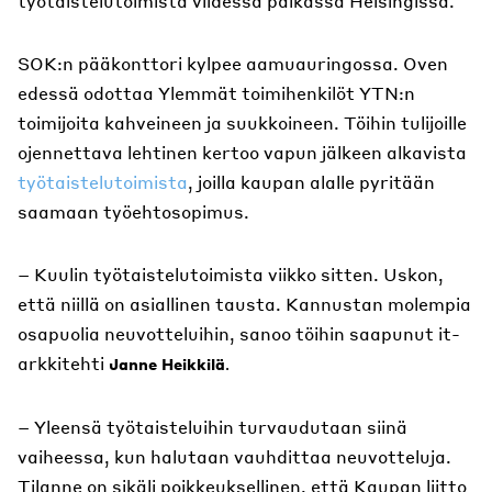
työtaistelutoimista viidessä paikassa Helsingissä.
SOK:n pääkonttori kylpee aamuauringossa. Oven
edessä odottaa Ylemmät toimihenkilöt YTN:n
toimijoita kahveineen ja suukkoineen. Töihin tulijoille
ojennettava lehtinen kertoo vapun jälkeen alkavista
työtaistelutoimista
, joilla kaupan alalle pyritään
saamaan työehtosopimus.
– Kuulin työtaistelutoimista viikko sitten. Uskon,
että niillä on asiallinen tausta. Kannustan molempia
osapuolia neuvotteluihin, sanoo töihin saapunut it-
arkkitehti
Janne Heikkilä
.
– Yleensä työtaisteluihin turvaudutaan siinä
vaiheessa, kun halutaan vauhdittaa neuvotteluja.
Tilanne on sikäli poikkeuksellinen, että Kaupan liitto