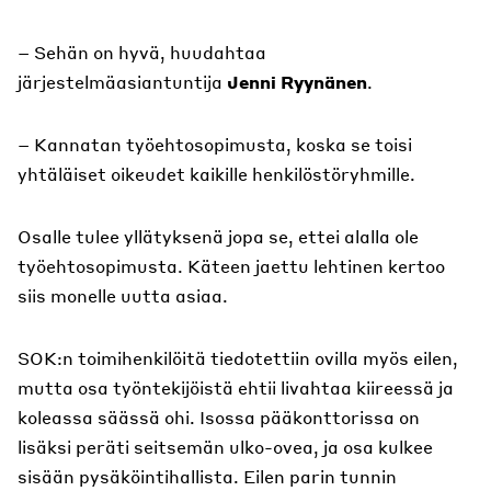
– Sehän on hyvä, huudahtaa
järjestelmäasiantuntija
Jenni Ryynänen
.
– Kannatan työehtosopimusta, koska se toisi
yhtäläiset oikeudet kaikille henkilöstöryhmille.
Osalle tulee yllätyksenä jopa se, ettei alalla ole
työehtosopimusta. Käteen jaettu lehtinen kertoo
siis monelle uutta asiaa.
SOK:n toimihenkilöitä tiedotettiin ovilla myös eilen,
mutta osa työntekijöistä ehtii livahtaa kiireessä ja
koleassa säässä ohi. Isossa pääkonttorissa on
lisäksi peräti seitsemän ulko-ovea, ja osa kulkee
sisään pysäköintihallista. Eilen parin tunnin