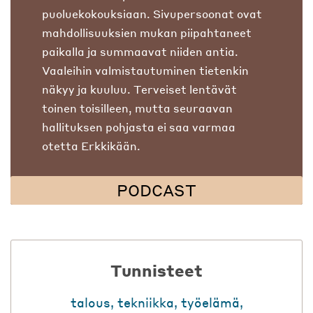
puoluekokouksiaan. Sivupersoonat ovat
mahdollisuuksien mukan piipahtaneet
paikalla ja summaavat niiden antia.
Vaaleihin valmistautuminen tietenkin
näkyy ja kuuluu. Terveiset lentävät
toinen toisilleen, mutta seuraavan
hallituksen pohjasta ei saa varmaa
otetta Erkkikään.
PODCAST
Tunnisteet
talous
,
tekniikka
,
työelämä
,