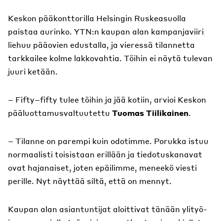
Keskon pääkonttorilla Helsingin Ruskeasuolla
paistaa aurinko. YTN:n kaupan alan kampanjaviiri
liehuu pääovien edustalla, ja vieressä tilannetta
tarkkailee kolme lakkovahtia. Töihin ei näytä tulevan
juuri ketään.
– Fifty–fifty tulee töihin ja jää kotiin, arvioi Keskon
pääluottamusvaltuutettu
Tuomas Tiilikainen
.
– Tilanne on parempi kuin odotimme. Porukka istuu
normaalisti toisistaan erillään ja tiedotuskanavat
ovat hajanaiset, joten epäilimme, meneekö viesti
perille. Nyt näyttää siltä, että on mennyt.
Kaupan alan asiantuntijat aloittivat tänään ylityö-