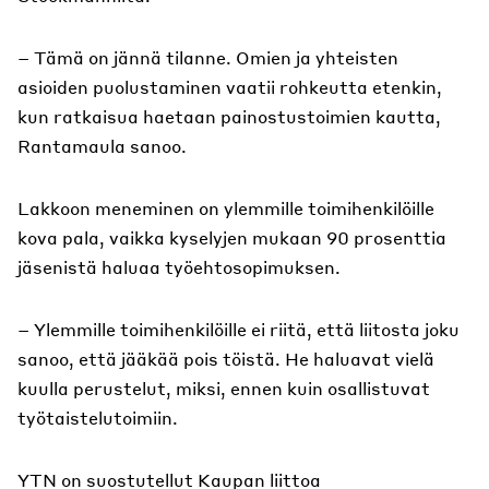
– Tämä on jännä tilanne. Omien ja yhteisten
asioiden puolustaminen vaatii rohkeutta etenkin,
kun ratkaisua haetaan painostustoimien kautta,
Rantamaula sanoo.
Lakkoon meneminen on ylemmille toimihenkilöille
kova pala, vaikka kyselyjen mukaan 90 prosenttia
jäsenistä haluaa työehtosopimuksen.
– Ylemmille toimihenkilöille ei riitä, että liitosta joku
sanoo, että jääkää pois töistä. He haluavat vielä
kuulla perustelut, miksi, ennen kuin osallistuvat
työtaistelutoimiin.
YTN on suostutellut Kaupan liittoa