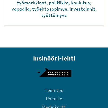
työmarkkinat
,
politiikka
,
koulutus
,
vapaalla
,
työehtosopimus
,
investoinnit
,
työttömyys
Insinööri-lehti
Toimitus
Palaute
Mediakortti