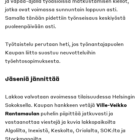
ja vapaa-ajalla työasioissa matkustamisen kiellot,
jotka ovat voimassa sunnuntain loppuun asti.
Samalla tänään pidettiin työnseisaus keskiyöstä
puoleenpäivään asti.
Työtaistelu perutaan heti, jos työnantajapuolen
Kaupan liitto suostuu neuvotteluihin
työehtosopimuksesta.
Jäseniä jännittää
Lakkoa valvotaan avoimessa tilaisuudessa Helsingin
Sokoksella. Kaupan hankkeen vetäjä
Ville-Veikko
Rantamaulan
puhelin piipittää jatkuvasti ja
vastaanottaa viestejä ja kuvia lakkopaikoilta
Algolilta, Inexistä, Keskolta, Oriolalta, SOK:lta ja
Stockmannilta.