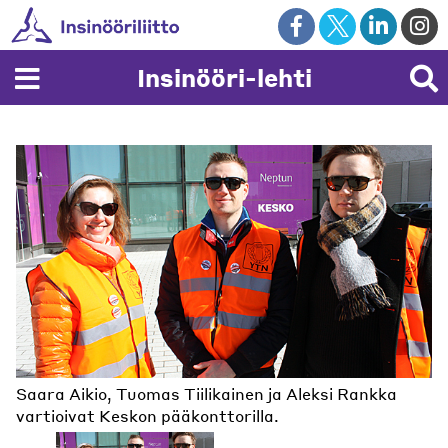
Skip
to
content
Insinööri-lehti
Saara Aikio, Tuomas Tiilikainen ja Aleksi Rankka
Ville-Veikko Rantamaula seuraa työtaistelutoimia
Puhelimeen saapuu jatkuvasti kuvia ja viestejä
vartioivat Keskon pääkonttorilla.
avoimella silliksellä.
lakkovahdeilta.