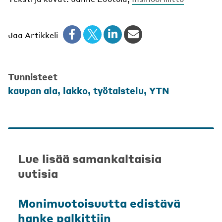
Jaa Artikkeli
Tunnisteet
kaupan ala
,
lakko
,
työtaistelu
,
YTN
Lue lisää samankaltaisia
uutisia
Monimuotoisuutta edistävä
hanke palkittiin