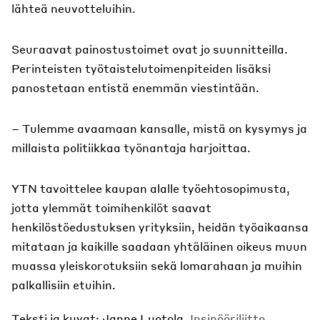
lähteä neuvotteluihin.
Seuraavat painostustoimet ovat jo suunnitteilla.
Perinteisten työtaistelutoimenpiteiden lisäksi
panostetaan entistä enemmän viestintään.
– Tulemme avaamaan kansalle, mistä on kysymys ja
millaista politiikkaa työnantaja harjoittaa.
YTN tavoittelee kaupan alalle työehtosopimusta,
jotta ylemmät toimihenkilöt saavat
henkilöstöedustuksen yrityksiin, heidän työaikaansa
mitataan ja kaikille saadaan yhtäläinen oikeus muun
muassa yleiskorotuksiin sekä lomarahaan ja muihin
palkallisiin etuihin.
Teksti ja kuvat: Janne Luotola,
Insinööriliitto