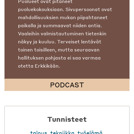
Puolueet ovat pitäneet
puoluekokouksiaan. Sivupersoonat ovat
mahdollisuuksien mukan piipahtaneet
paikalla ja summaavat niiden antia.
Vaaleihin valmistautuminen tietenkin
näkyy ja kuuluu. Terveiset lentävät
toinen toisilleen, mutta seuraavan
hallituksen pohjasta ei saa varmaa
otetta Erkkikään.
PODCAST
Tunnisteet
talous
,
tekniikka
,
työelämä
,