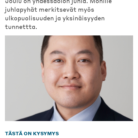
Joulu on yhdessäolon juhla. Monille
juhlapyhät merkitsevät myös
ulkopuolisuuden ja yksinäisyyden
tunnettta.
TÄSTÄ ON KYSYMYS