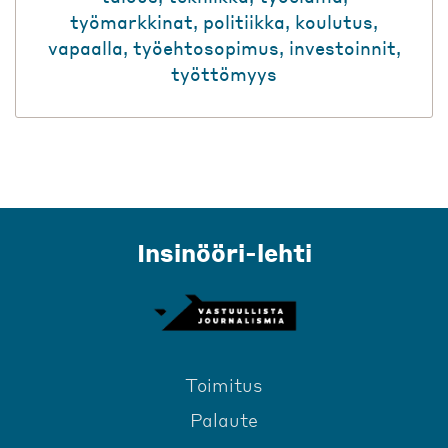
työmarkkinat
,
politiikka
,
koulutus
,
vapaalla
,
työehtosopimus
,
investoinnit
,
työttömyys
Insinööri-lehti
Toimitus
Palaute