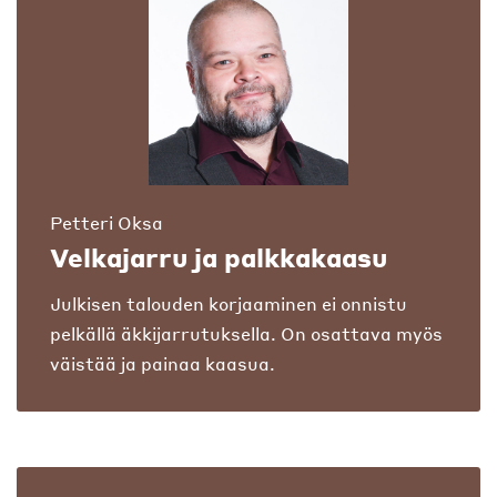
Petteri Oksa
Velkajarru ja palkkakaasu
Julkisen talouden korjaaminen ei onnistu
pelkällä äkkijarrutuksella. On osattava myös
väistää ja painaa kaasua.