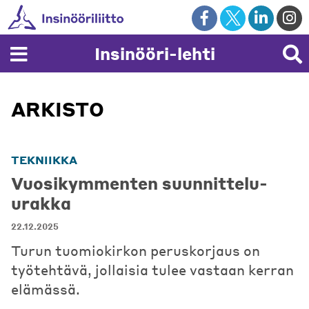
Skip
to
content
Insinööri-lehti
ARKISTO
TEKNIIKKA
Vuosikymmenten suunnittelu-
urakka
22.12.2025
Turun tuomiokirkon peruskorjaus on
työtehtävä, jollaisia tulee vastaan kerran
elämässä.