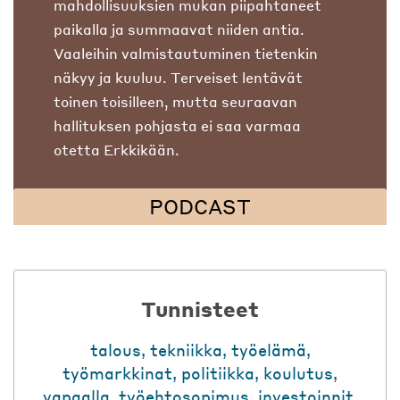
mahdollisuuksien mukan piipahtaneet
paikalla ja summaavat niiden antia.
Vaaleihin valmistautuminen tietenkin
näkyy ja kuuluu. Terveiset lentävät
toinen toisilleen, mutta seuraavan
hallituksen pohjasta ei saa varmaa
otetta Erkkikään.
PODCAST
Tunnisteet
talous
,
tekniikka
,
työelämä
,
työmarkkinat
,
politiikka
,
koulutus
,
vapaalla
,
työehtosopimus
,
investoinnit
,