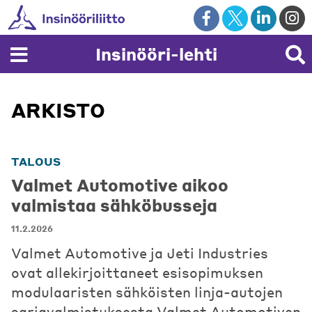
Skip
to
content
Insinööri-lehti
ARKISTO
TALOUS
Valmet Automotive aikoo
valmistaa sähköbusseja
11.2.2026
Valmet Automotive ja Jeti Industries
ovat allekirjoittaneet esisopimuksen
modulaaristen sähköisten linja-autojen
sarjavalmistuksesta Valmet Automotiven