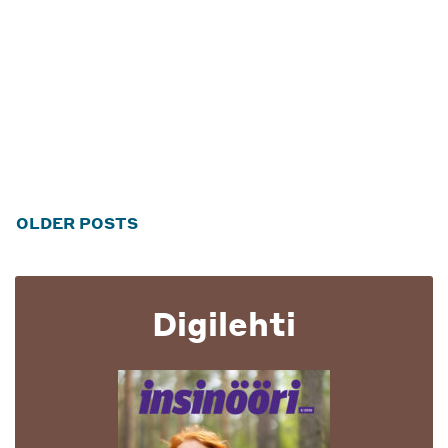
Posts
OLDER POSTS
navigation
Digilehti