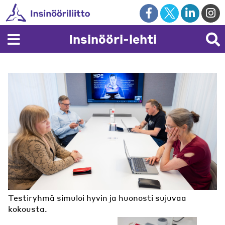
Skip
to
content
Insinööri-lehti
Testiryhmä simuloi hyvin ja huonosti sujuvaa
Merkkivalot ilmaisevat vuorovaikutuksen tasoa
kokousta.
kokouksessa.