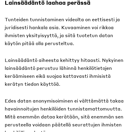
Lainsäädäntö laahaa perässä
Tunteiden tunnistaminen videolta on eettisesti ja
juridisesti hankala asia. Kuvaaminen voi rikkoa
ihmisten yksityisyyttä, ja siitä tuotetun datan
käytön pitää olla perusteltua.
Lainsäädäntö aiheesta kehittyy hitaasti. Nykyinen
lainsäädäntö perustuu lähinnä henkilötietojen
keräämiseen eikä suojaa kattavasti ihmisistä
kerätyn tiedon käyttöä.
Edes datan anonymisoiminen ei välttämättä takaa
havainnoitujen henkilöiden tunnistamattomuutta.
Mitä enemmän dataa kerätään, sitä enemmän sen
perusteella voidaan päätellä seurattujen ihmisten