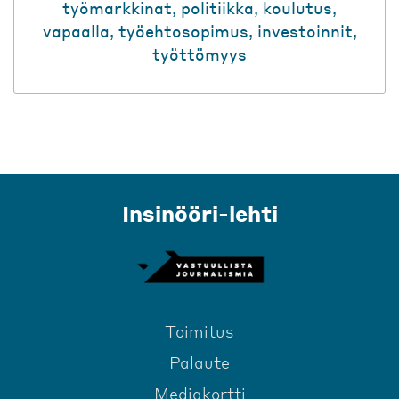
työmarkkinat
,
politiikka
,
koulutus
,
vapaalla
,
työehtosopimus
,
investoinnit
,
työttömyys
Insinööri-lehti
Toimitus
Palaute
Mediakortti