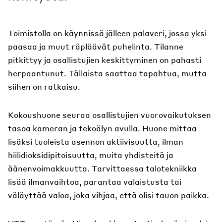
Toimistolla on käynnissä jälleen palaveri, jossa yksi
paasaa ja muut räpläävät puhelinta. Tilanne
pitkittyy ja osallistujien keskittyminen on pahasti
herpaantunut. Tällaista saattaa tapahtua, mutta
siihen on ratkaisu.
Kokoushuone seuraa osallistujien vuorovaikutuksen
tasoa kameran ja tekoälyn avulla. Huone mittaa
lisäksi tuoleista asennon aktiivisuutta, ilman
hiilidioksidipitoisuutta, muita yhdisteitä ja
äänenvoimakkuutta. Tarvittaessa talotekniikka
lisää ilmanvaihtoa, parantaa valaistusta tai
väläyttää valoa, joka vihjaa, että olisi tauon paikka.