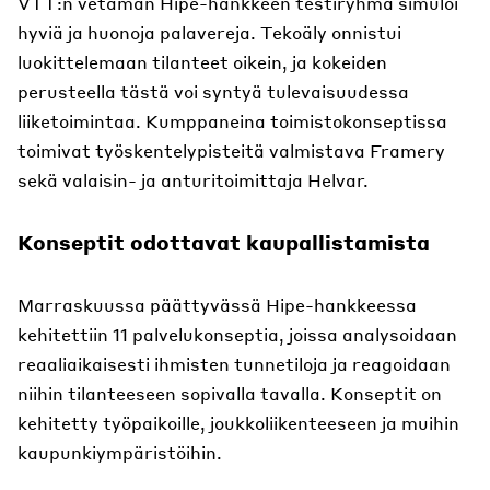
VTT:n vetämän Hipe-hankkeen testiryhmä simuloi
hyviä ja huonoja palavereja. Tekoäly onnistui
luokittelemaan tilanteet oikein, ja kokeiden
perusteella tästä voi syntyä tulevaisuudessa
liiketoimintaa. Kumppaneina toimistokonseptissa
toimivat työskentelypisteitä valmistava Framery
sekä valaisin- ja anturitoimittaja Helvar.
Konseptit odottavat kaupallistamista
Marraskuussa päättyvässä Hipe-hankkeessa
kehitettiin 11 palvelukonseptia, joissa analysoidaan
reaaliaikaisesti ihmisten tunnetiloja ja reagoidaan
niihin tilanteeseen sopivalla tavalla. Konseptit on
kehitetty työpaikoille, joukkoliikenteeseen ja muihin
kaupunkiympäristöihin.