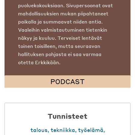
puoluekokouksiaan. Sivupersoonat ovat
mahdollisuuksien mukan piipahtaneet
paikalla ja summaavat niiden antia.
Vaaleihin valmistautuminen tietenkin
näkyy ja kuuluu. Terveiset lentävät
toinen toisilleen, mutta seuraavan
hallituksen pohjasta ei saa varmaa
otetta Erkkikään.
PODCAST
Tunnisteet
talous
,
tekniikka
,
työelämä
,