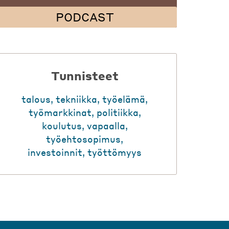
PODCAST
Tunnisteet
talous
,
tekniikka
,
työelämä
,
työmarkkinat
,
politiikka
,
koulutus
,
vapaalla
,
työehtosopimus
,
investoinnit
,
työttömyys