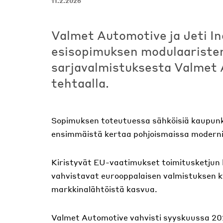
11.2.2026
Valmet Automotive ja Jeti In
esisopimuksen modulaaristen
sarjavalmistuksesta Valmet
tehtaalla.
Sopimuksen toteutuessa sähköisiä kaupunki- 
ensimmäistä kertaa pohjoismaissa moderni
Kiristyvät EU-vaatimukset toimitusketjun 
vahvistavat eurooppalaisen valmistuksen ky
markkinalähtöistä kasvua.
Valmet Automotive vahvisti syyskuussa 20