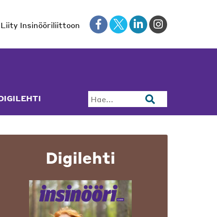
Liity Insinööriliittoon
DIGILEHTI
Hae...
Digilehti