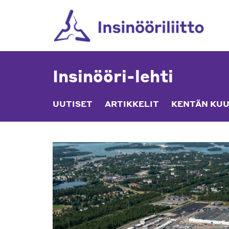
Skip
to
content
Insinööri-lehti
UUTISET
ARTIKKELIT
KENTÄN KUU