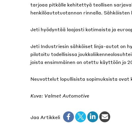
tarjoaa pitkälle kehitettyä teollisen sarja
henkilöautotuotannon rinnalla. Sähköisten l
Jeti hyödyntää laajasti kotimaista ja euro
Jeti Industriesin sähköiset linja-autot on h
pilotoitu todellisissa joukkoliikenneolosuhte
joista ensimmäinen on otettu käyttöön jo 2
Neuvottelut lopullisista sopimuksista ovat 
Kuva: Valmet Automotive
Jaa Artikkeli