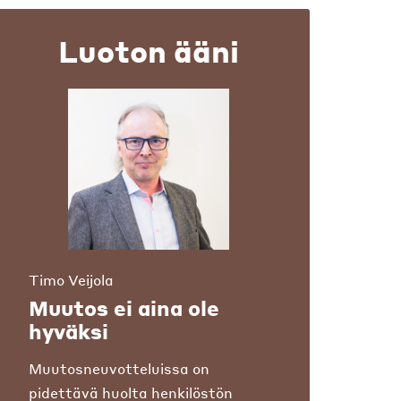
Luoton ääni
Timo Veijola
Muutos ei aina ole
hyväksi
Muutosneuvotteluissa on
pidettävä huolta henkilöstön