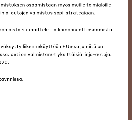
valmistuksen osaamistaan myös muille toimialoille
inja-autojen valmistus sopii strategiaan.
oppalaista suunnittelu- ja komponenttiosaamista.
yväksytty liikennekäyttöön EU:ssa ja niitä on
issa. Jeti on valmistanut yksittäisiä linja-autoja,
020.
käynnissä.