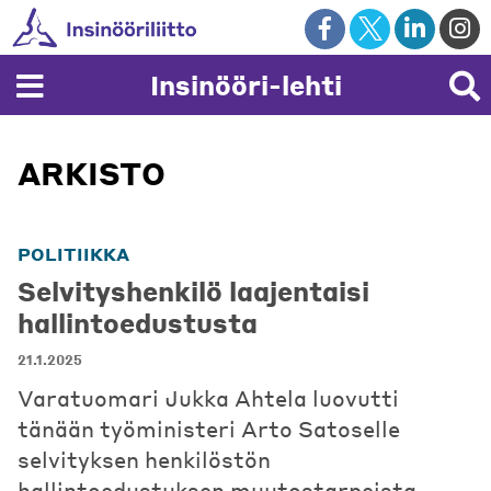
Skip
to
content
Insinööri-lehti
ARKISTO
POLITIIKKA
Selvityshenkilö laajentaisi
hallintoedustusta
21.1.2025
Varatuomari Jukka Ahtela luovutti
tänään työministeri Arto Satoselle
selvityksen henkilöstön
hallintoedustuksen muutostarpeista.