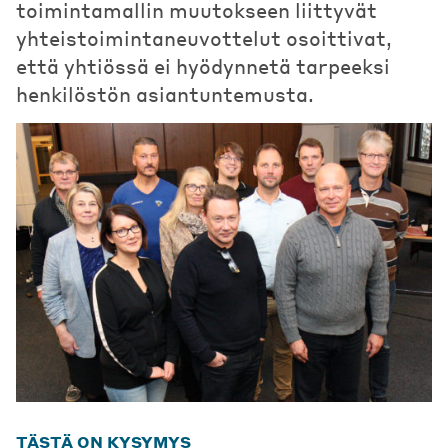
toimintamallin muutokseen liittyvät
yhteistoimintaneuvottelut osoittivat,
että yhtiössä ei hyödynnetä tarpeeksi
henkilöstön asiantuntemusta.
TÄSTÄ ON KYSYMYS