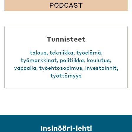
PODCAST
Tunnisteet
talous
,
tekniikka
,
työelämä
,
työmarkkinat
,
politiikka
,
koulutus
,
vapaalla
,
työehtosopimus
,
investoinnit
,
työttömyys
Insinööri-lehti