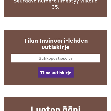
Seuraava numero ilmestyy viikolla
35.
Tilaa Insinööri-lehden
uutiskirje
Tilaa uutiskirje
Luoton ääni