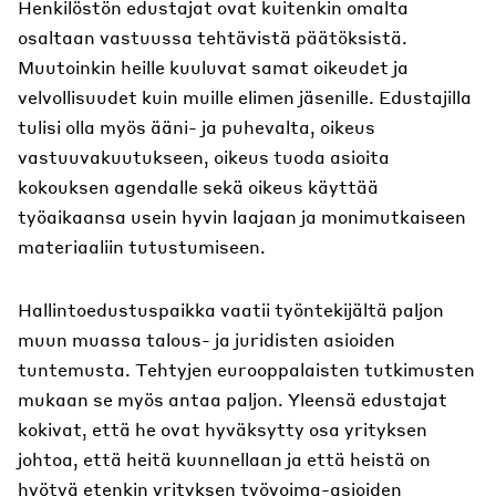
Henkilöstön edustajat ovat kuitenkin omalta
osaltaan vastuussa tehtävistä päätöksistä.
Muutoinkin heille kuuluvat samat oikeudet ja
velvollisuudet kuin muille elimen jäsenille. Edustajilla
tulisi olla myös ääni- ja puhevalta, oikeus
vastuuvakuutukseen, oikeus tuoda asioita
kokouksen agendalle sekä oikeus käyttää
työaikaansa usein hyvin laajaan ja monimutkaiseen
materiaaliin tutustumiseen.
Hallintoedustuspaikka vaatii työntekijältä paljon
muun muassa talous- ja juridisten asioiden
tuntemusta. Tehtyjen eurooppalaisten tutkimusten
mukaan se myös antaa paljon. Yleensä edustajat
kokivat, että he ovat hyväksytty osa yrityksen
johtoa, että heitä kuunnellaan ja että heistä on
hyötyä etenkin yrityksen työvoima-asioiden