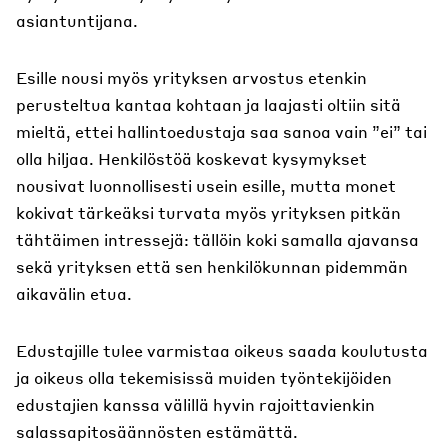
asiantuntijana.
Esille nousi myös yrityksen arvostus etenkin
perusteltua kantaa kohtaan ja laajasti oltiin sitä
mieltä, ettei hallintoedustaja saa sanoa vain ”ei” tai
olla hiljaa. Henkilöstöä koskevat kysymykset
nousivat luonnollisesti usein esille, mutta monet
kokivat tärkeäksi turvata myös yrityksen pitkän
tähtäimen intressejä: tällöin koki samalla ajavansa
sekä yrityksen että sen henkilökunnan pidemmän
aikavälin etua.
Edustajille tulee varmistaa oikeus saada koulutusta
ja oikeus olla tekemisissä muiden työntekijöiden
edustajien kanssa välillä hyvin rajoittavienkin
salassapitosäännösten estämättä.