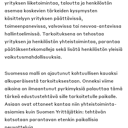
yrityksen liiketoimintaa, taloutta ja henkilöstön
asemaa koskevien tärkeiden kysymysten
käsittelyyn yrityksen päättävissä,
toimeenpanevissa, valvovissa tai neuvoa-antavissa
hallintoelimissä. Tarkoituksena on tehostaa
yrityksen ja henkilöstön yhteistoimintaa, parantaa
päätöksentekomalleja sekä lisätä henkilöstön yleisiä
vaikutusmahdollisuuksia.
Suomessa malli on ajautunut kohtuullisen kauaksi
alkuperäisestä tarkoituksestaan. Onneksi viime
aikoina on ilmaantunut pyrkimyksiä palauttaa tämä
tärkeä edustustehtävä sille tarkoitetulle paikalle.
Asiaan ovat ottaneet kantaa niin yhteistoiminta-
asiamies kuin Suomen Yrittäjätkin: tehtävän
katsotaan parantavan etenkin paikallisia
neuvotteluja.