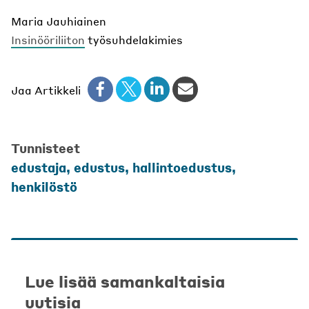
Maria Jauhiainen
Insinööriliiton
työsuhdelakimies
Jaa Artikkeli
Tunnisteet
edustaja
,
edustus
,
hallintoedustus
,
henkilöstö
Lue lisää samankaltaisia
uutisia