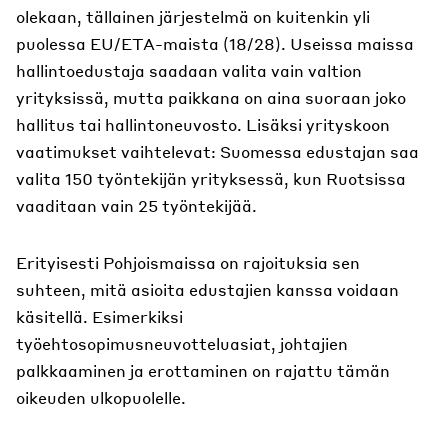
olekaan, tällainen järjestelmä on kuitenkin yli
puolessa EU/ETA-maista (18/28). Useissa maissa
hallintoedustaja saadaan valita vain valtion
yrityksissä, mutta paikkana on aina suoraan joko
hallitus tai hallintoneuvosto. Lisäksi yrityskoon
vaatimukset vaihtelevat: Suomessa edustajan saa
valita 150 työntekijän yrityksessä, kun Ruotsissa
vaaditaan vain 25 työntekijää.
Erityisesti Pohjoismaissa on rajoituksia sen
suhteen, mitä asioita edustajien kanssa voidaan
käsitellä. Esimerkiksi
työehtosopimusneuvotteluasiat, johtajien
palkkaaminen ja erottaminen on rajattu tämän
oikeuden ulkopuolelle.