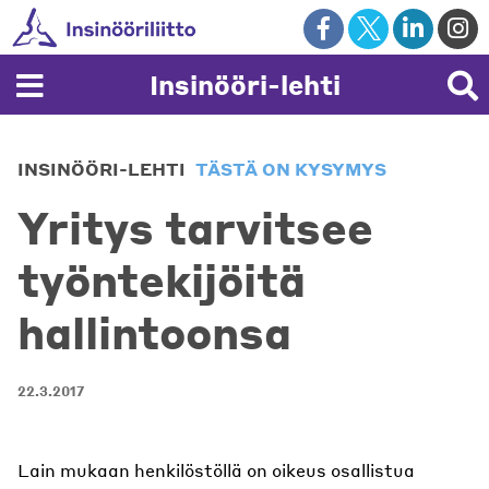
Skip
to
content
Insinööri-lehti
INSINÖÖRI-LEHTI
TÄSTÄ ON KYSYMYS
Yritys tarvitsee
työntekijöitä
hallintoonsa
22.3.2017
Lain mukaan henkilöstöllä on oikeus osallistua