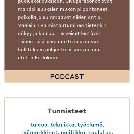
puoluekokouksiaan. Sivupersoonat ovat
mahdollisuuksien mukan piipahtaneet
paikalla ja summaavat niiden antia.
Vaaleihin valmistautuminen tietenkin
näkyy ja kuuluu. Terveiset lentävät
toinen toisilleen, mutta seuraavan
hallituksen pohjasta ei saa varmaa
otetta Erkkikään.
PODCAST
Tunnisteet
talous
,
tekniikka
,
työelämä
,
työmarkkinat
,
politiikka
,
koulutus
,