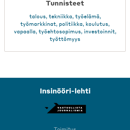
Tunnisteet
talous
,
tekniikka
,
työelämä
,
työmarkkinat
,
politiikka
,
koulutus
,
vapaalla
,
työehtosopimus
,
investoinnit
,
työttömyys
Insinööri-lehti
Toimitus