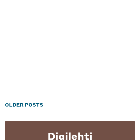
Posts
OLDER POSTS
navigation
Digilehti