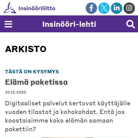
Skip
to
content
Insinööri-lehti
ARKISTO
TÄSTÄ ON KYSYMYS
Elämä paketissa
30.12.2025
Digitaaliset palvelut kertovat käyttäjälle
vuoden tilastot ja kohokohdat. Entä jos
koostaisimme koko elämän samaan
pakettiin?