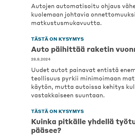
Autojen automatisoitu ohjaus väh
kuolemaan johtavia onnettomuuksi
matkustusmukavuutta.
TÄSTÄ ON KYSYMYS
Auto päihittää raketin vuo
28.8.2024
Uudet autot painavat entistä ene
teollisuus pyrkii minimoimaan mat
käytön, mutta autoissa kehitys ku
vastakkaiseen suuntaan.
TÄSTÄ ON KYSYMYS
Kuinka pitkälle yhdellä työtu
pääsee?