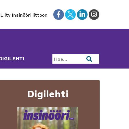
Liity Insinööriliittoon
DIGILEHTI
Hae...
Digilehti