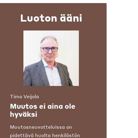
Luoton ääni
Timo Veijola
Muutos ei aina ole
hyväksi
Muutosneuvotteluissa on
pidettävä huolta henkilöstön