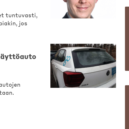
t tuntuvasti,
iakin, jos
skäyttöauto
autojen
taan.