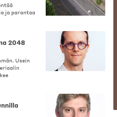
entää
a ja parantaa
nna 2048
mmän. Usein
eriaalin
lkee
nnilla