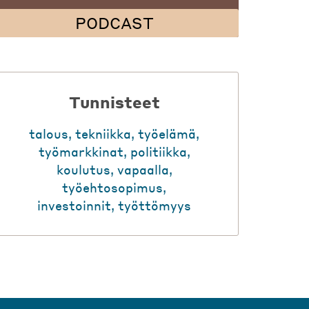
PODCAST
Tunnisteet
talous
,
tekniikka
,
työelämä
,
työmarkkinat
,
politiikka
,
koulutus
,
vapaalla
,
työehtosopimus
,
investoinnit
,
työttömyys