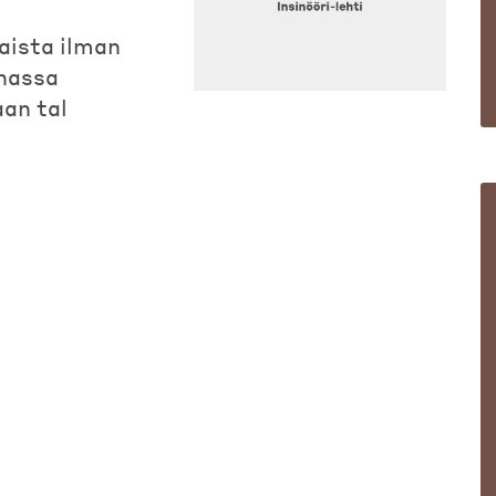
aista ilman
nnassa
an tal