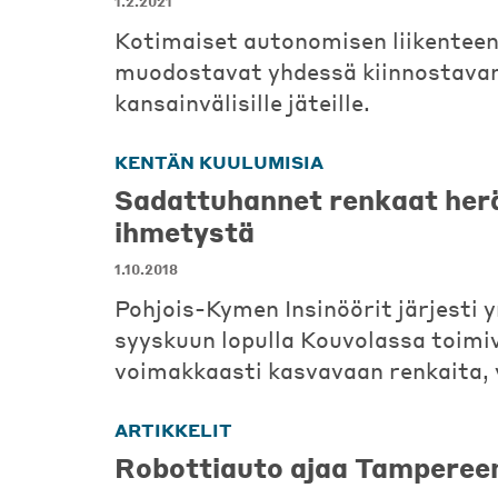
1.2.2021
Kotimaiset autonomisen liikenteen
muodostavat yhdessä kiinnostava
kansainvälisille jäteille.
KENTÄN KUULUMISIA
Sadattuhannet renkaat her
ihmetystä
1.10.2018
Pohjois-Kymen Insinöörit järjesti y
syyskuun lopulla Kouvolassa toimi
voimakkaasti kasvavaan renkaita, 
ARTIKKELIT
Robottiauto ajaa Tampereen 