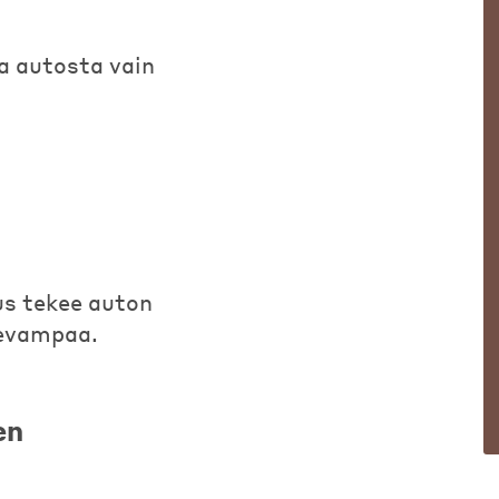
a autosta vain
s tekee auton
levampaa.
en