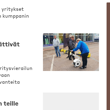
 yritykset
n kumppanin
ättivät
ritysvierailun
vaan
vanteita
teille