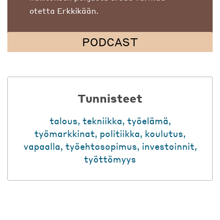
otetta Erkkikään.
PODCAST
Tunnisteet
talous
,
tekniikka
,
työelämä
,
työmarkkinat
,
politiikka
,
koulutus
,
vapaalla
,
työehtosopimus
,
investoinnit
,
työttömyys