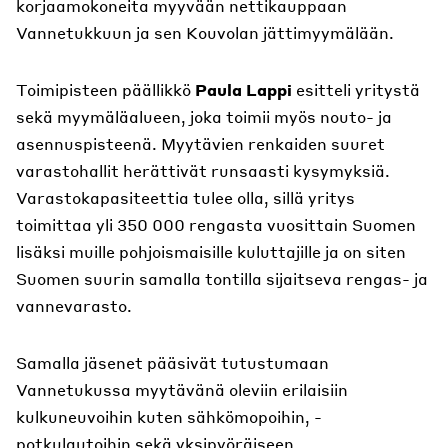
korjaamokoneita myyvään nettikauppaan
Vannetukkuun ja sen Kouvolan jättimyymälään.
Toimipisteen päällikkö
Paula Lappi
esitteli yritystä
sekä myymäläalueen, joka toimii myös nouto- ja
asennuspisteenä. Myytävien renkaiden suuret
varastohallit herättivät runsaasti kysymyksiä.
Varastokapasiteettia tulee olla, sillä yritys
toimittaa yli 350 000 rengasta vuosittain Suomen
lisäksi muille pohjoismaisille kuluttajille ja on siten
Suomen suurin samalla tontilla sijaitseva rengas- ja
vannevarasto.
Samalla jäsenet pääsivät tutustumaan
Vannetukussa myytävänä oleviin erilaisiin
kulkuneuvoihin kuten sähkömopoihin, -
potkulautoihin sekä yksipyöräiseen