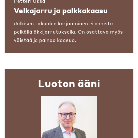
Petteri Oksa
Velkajarru ja palkkakaasu
Julkisen talouden korjaaminen ei onnistu
pelkällä äkkijarrutuksella. On osattava myös
väistää ja painaa kaasua.
Luoton ääni