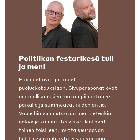
Politiikan festarikesä tuli
ja meni
Puolueet ovat pitäneet
puoluekokouksiaan. Sivupersoonat ovat
mahdollisuuksien mukan piipahtaneet
paikalla ja summaavat niiden antia.
Vaaleihin valmistautuminen tietenkin
näkyy ja kuuluu. Terveiset lentävät
toinen toisilleen, mutta seuraavan
hallituksen pohjasta ei saa varmaa