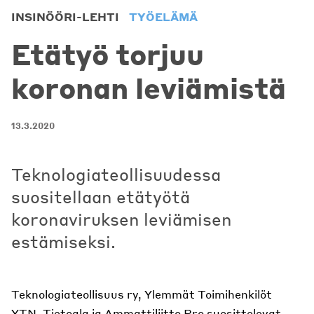
INSINÖÖRI-LEHTI
TYÖELÄMÄ
Etätyö torjuu
koronan leviämistä
13.3.2020
Teknologiateollisuudessa
suositellaan etätyötä
koronaviruksen leviämisen
estämiseksi.
Teknologiateollisuus ry, Ylemmät Toimihenkilöt
YTN, Tietoala ja Ammattiliitto Pro suosittelevat