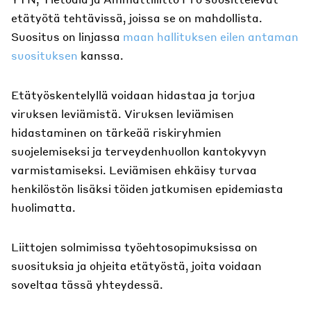
etätyötä tehtävissä, joissa se on mahdollista.
Suositus on linjassa
maan hallituksen eilen antaman
suosituksen
kanssa.
Etätyöskentelyllä voidaan hidastaa ja torjua
viruksen leviämistä. Viruksen leviämisen
hidastaminen on tärkeää riskiryhmien
suojelemiseksi ja terveydenhuollon kantokyvyn
varmistamiseksi. Leviämisen ehkäisy turvaa
henkilöstön lisäksi töiden jatkumisen epidemiasta
huolimatta.
Liittojen solmimissa työehtosopimuksissa on
suosituksia ja ohjeita etätyöstä, joita voidaan
soveltaa tässä yhteydessä.