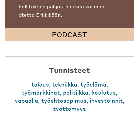
hallituksen pohjasta ei saa varmaa
otetta Erkkikään.
PODCAST
Tunnisteet
talous
,
tekniikka
,
työelämä
,
työmarkkinat
,
politiikka
,
koulutus
,
vapaalla
,
työehtosopimus
,
investoinnit
,
työttömyys