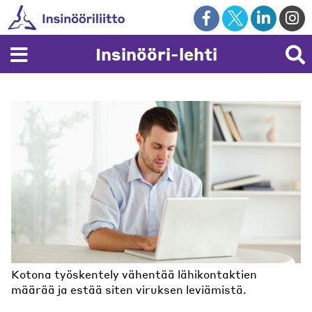
Skip
to
content
Insinööri-lehti
Kotona työskentely vähentää lähikontaktien
määrää ja estää siten viruksen leviämistä.