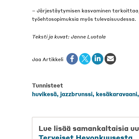
– Järjestäytymisen kasvaminen tarkoittaa, 
työehtosopimuksia myös tulevaisuudessa.
Teksti ja kuvat: Janne Luotola
Jaa Artikkeli
Tunnisteet
huvikesä
,
jazzbrunssi
,
kesäkaravaani
Lue lisää samankaltaisia uu
Terveiset Hevonkuusesta