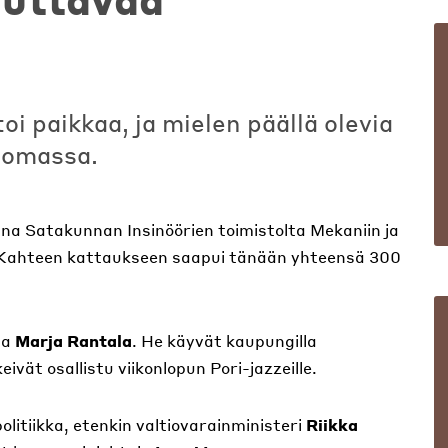
oi paikkaa, ja mielen päällä olevia
 lomassa.
onna Satakunnan Insinöörien toimistolta Mekaniin ja
. Kahteen kattaukseen saapui tänään yhteensä 300
ja
Marja Rantala
. He käyvät kaupungilla
vät osallistu viikonlopun Pori-jazzeille.
olitiikka, etenkin valtiovarainministeri
Riikka