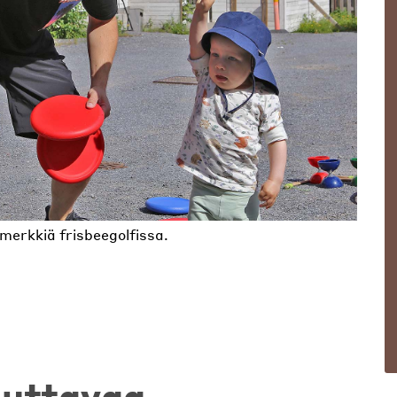
merkkiä frisbeegolfissa.
brunssaajia.
pahtumahumusta.
vusta.
uhuttavaa