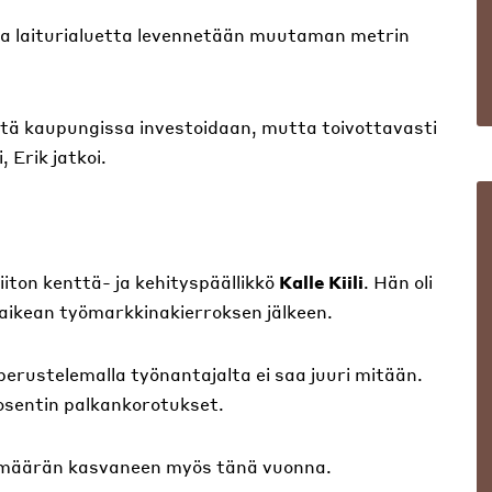
sa laiturialuetta levennetään muutaman metrin
ttä kaupungissa investoidaan, mutta toivottavasti
 Erik jatkoi.
liiton kenttä- ja kehityspäällikkö
Kalle Kiili
. Hän oli
vaikean työmarkkinakierroksen jälkeen.
 perustelemalla työnantajalta ei saa juuri mitään.
osentin palkankorotukset.
äsenmäärän kasvaneen myös tänä vuonna.