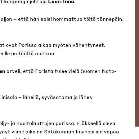
ut kaupunginjohtaja
Lauri Inna
.
ljon – että hän saisi hommattua töitä tännepäin,
kat ovat Porissa aikaa myöten vähentyneet.
eelle on täältä matkaa.
nen
arveli, että Porista tulee vielä Suomen Nato-
inisalo – lähellä, syväsatama ja lähes
jy- ja huoltolauttojen parissa. Eläkkeellä oleva
ynyt viime aikoina Satakunnan Insinöörien vapaa-