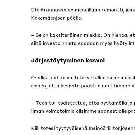
Etelärannassa on meneillään remontti, jos
Kokemäenjoen päälle.
– Se on kaksiteräinen miekka. On hienoa, e
siitä investoinnista saadaan myös hyöty irti,
Järjestäytyminen kasvoi
Osallistujat toivotti tervetulleeksi Insinööri
iloinen, että kesästä päästiin nauttimaan 
– Taas tuli todistettua, että pyytämällä ja
Ilman voimatoimia olisimme saaneet alle pr
Kiili totesi tyytyväisenä Insinööriliitonj