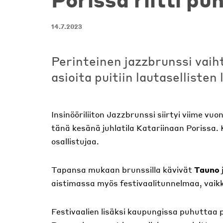
14.7.2023
Perinteinen jazzbrunssi vaiht
asioita puitiin lautasellisten
Insinööriliiton Jazzbrunssi siirtyi viime vu
tänä kesänä juhlatila Katariinaan Porissa
osallistujaa.
Tapansa mukaan brunssilla kävivät
Tauno
aistimassa myös festivaalitunnelmaa, vaikkei
Festivaalien lisäksi kaupungissa puhuttaa p