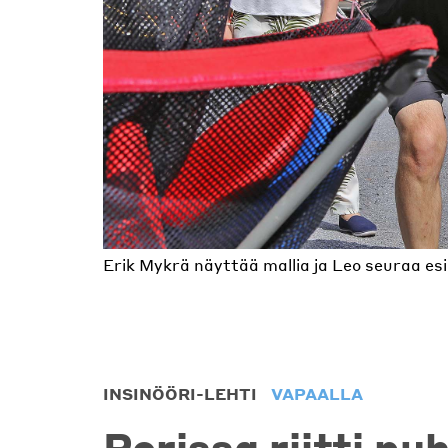
Erik Mykrä näyttää mallia ja Leo seuraa esi
Marja ja Tauno Rantala ovat kokeneita jazz
Olli ja Anni Suominen nauttivat Porin ta
Kalle Kiili kiitteli järjestäytymisasteen kas
INSINÖÖRI-LEHTI
VAPAALLA
Porissa riitti p