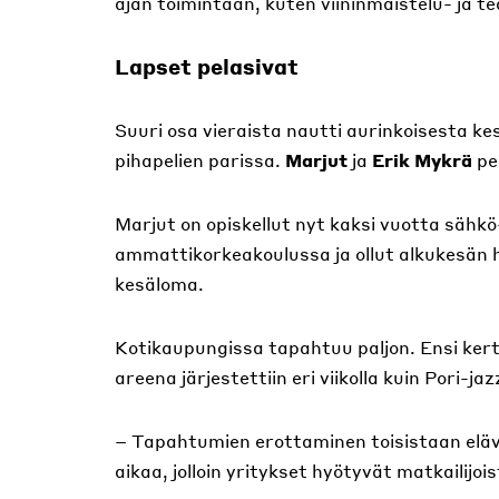
ajan toimintaan, kuten viininmaistelu- ja tea
Lapset pelasivat
Suuri osa vieraista nautti aurinkoisesta k
pihapelien parissa.
Marjut
ja
Erik Mykrä
pe
Marjut on opiskellut nyt kaksi vuotta säh
ammattikorkeakoulussa ja ollut alkukesän ha
kesäloma.
Kotikaupungissa tapahtuu paljon. Ensi ke
areena järjestettiin eri viikolla kuin Pori-jaz
– Tapahtumien erottaminen toisistaan elävö
aikaa, jolloin yritykset hyötyvät matkailijois