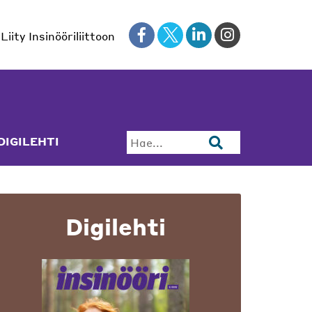
Liity Insinööriliittoon
DIGILEHTI
Hae...
Digilehti