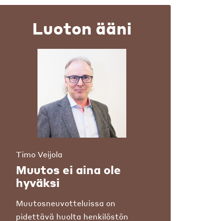
Luoton ääni
Timo Veijola
Muutos ei aina ole
hyväksi
Muutosneuvotteluissa on
pidettävä huolta henkilöstön