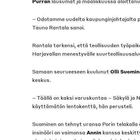
Purran
lausumat ja maaliskuussa aloittan
– Odotamme uudelta kaupunginjohtajalta pa
Tauno Rantala sanoi.
Rantala tarkensi, että teollisuuden työpai
Harjavallan menestyvälle suurteollisuusalu
Samaan seurueeseen kuulunut
Olli Suomi
keskus.
– Täällä on kaksi varuskuntaa – Säkylä ja Ni
käyttämätön lentokenttä, hän perusteli.
Suominen on tehnyt uransa Porin telakalla öl
insinööri on vaimonsa
Annin
kanssa keskitt