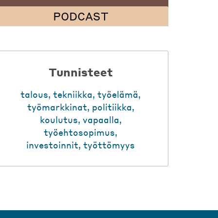
PODCAST
Tunnisteet
talous
,
tekniikka
,
työelämä
,
työmarkkinat
,
politiikka
,
koulutus
,
vapaalla
,
työehtosopimus
,
investoinnit
,
työttömyys