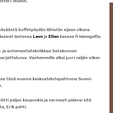
tteri-iltoihin.
esäsäästä buffetpöydän lähistön sijaan ulkona
lasivat lastensa
Leon
ja
Ellan
kanssa frisbeegolfia.
kö- ja automaatiotekniikkaa Satakunnan
rjoittelussa. Vanhemmilla alkoi juuri neljän viikon
rtaa tänä vuonna keskustelutapahtuma Suomi-
z.
itti paljon kaupunkia ja varmasti pidensi sitä
ta, Erik pohti.