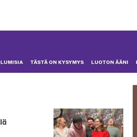
LUMISIA
TÄSTÄ ON KYSYMYS
LUOTON ÄÄNI
llä