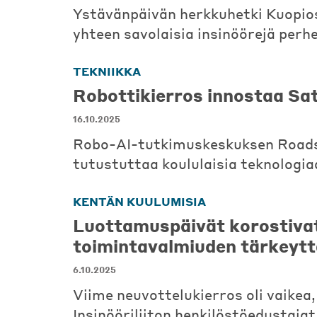
Ystävänpäivän herkkuhetki Kuopio
yhteen savolaisia insinöörejä perh
TEKNIIKKA
Robottikierros innostaa S
16.10.2025
Robo-AI-tutkimuskeskuksen Road
tutustuttaa koululaisia teknologi
KENTÄN KUULUMISIA
Luottamuspäivät korostiva
toimintavalmiuden tärkeytt
6.10.2025
Viime neuvottelukierros oli vaikea,
Insinööriliiton henkilöstöedustajat