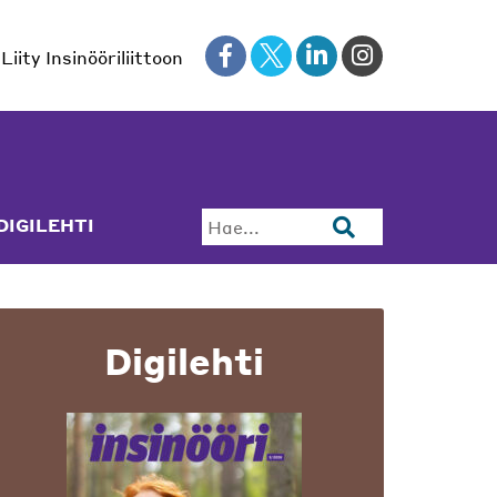
Liity Insinööriliittoon
DIGILEHTI
Hae...
Digilehti