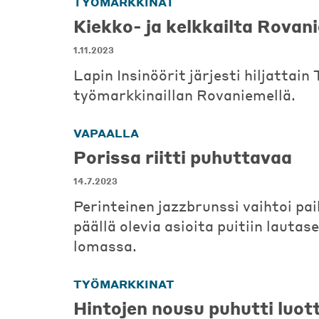
TYÖMARKKINAT
Kiekko- ja kelkkailta Rovan
1.11.2023
Lapin Insinöörit järjesti hiljattai
työmarkkinaillan Rovaniemellä.
VAPAALLA
Porissa riitti puhuttavaa
14.7.2023
Perinteinen jazzbrunssi vaihtoi pai
päällä olevia asioita puitiin lautase
lomassa.
TYÖMARKKINAT
Hintojen nousu puhutti luott