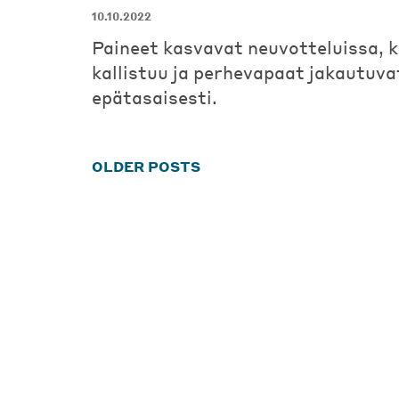
10.10.2022
Paineet kasvavat neuvotteluissa, 
kallistuu ja perhevapaat jakautuva
epätasaisesti.
Posts
OLDER POSTS
navigation