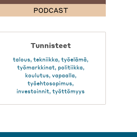
PODCAST
Tunnisteet
talous
,
tekniikka
,
työelämä
,
työmarkkinat
,
politiikka
,
koulutus
,
vapaalla
,
työehtosopimus
,
investoinnit
,
työttömyys