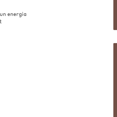
kun energia
t