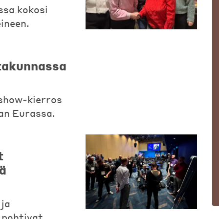
ssa kokosi
eineen.
atakunnassa
show-kierros
aan Eurassa.
t
ä
 ja
 pohtivat