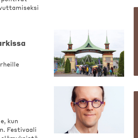
avuttamiseksi
arkissa
rheille
e, kun
. Festivaali