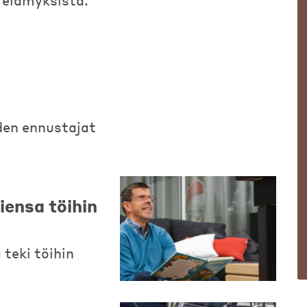
 elämyksistä.
uden ennustajat
ensa töihin
teki töihin