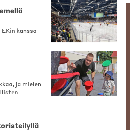
iemellä
n TEKin kanssa
kkaa, ja mielen
llisten
oristeilyllä