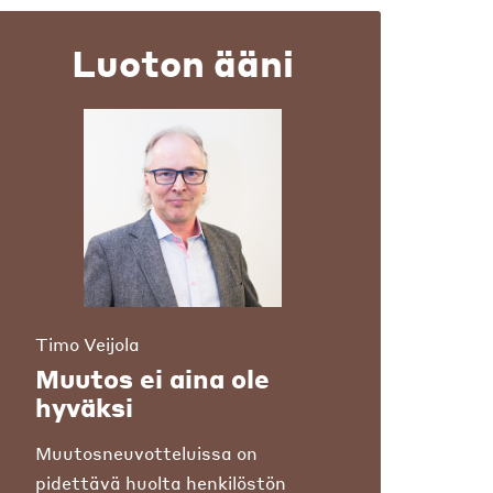
Luoton ääni
Timo Veijola
Muutos ei aina ole
hyväksi
Muutosneuvotteluissa on
pidettävä huolta henkilöstön