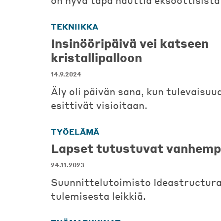
on hyvä tapa nauttia eksoottisista
TEKNIIKKA
Insinööripäivä vei katseen
kristallipalloon
14.9.2024
Äly oli päivän sana, kun tulevaisu
esittivät visioitaan.
TYÖELÄMÄ
Lapset tutustuvat vanhempi
24.11.2023
Suunnittelutoimisto Ideastructura 
tulemisesta leikkiä.