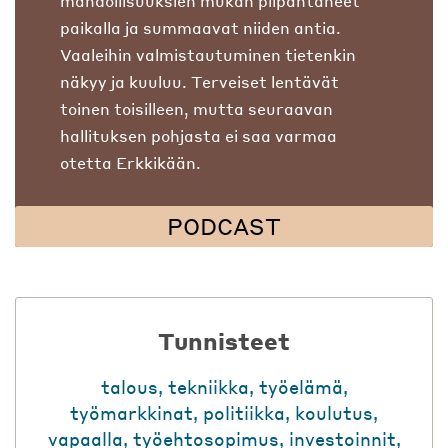
mahdollisuuksien mukan piipahtaneet
paikalla ja summaavat niiden antia.
Vaaleihin valmistautuminen tietenkin
näkyy ja kuuluu. Terveiset lentävät
toinen toisilleen, mutta seuraavan
hallituksen pohjasta ei saa varmaa
otetta Erkkikään.
PODCAST
Tunnisteet
talous
,
tekniikka
,
työelämä
,
työmarkkinat
,
politiikka
,
koulutus
,
vapaalla
,
työehtosopimus
,
investoinnit
,