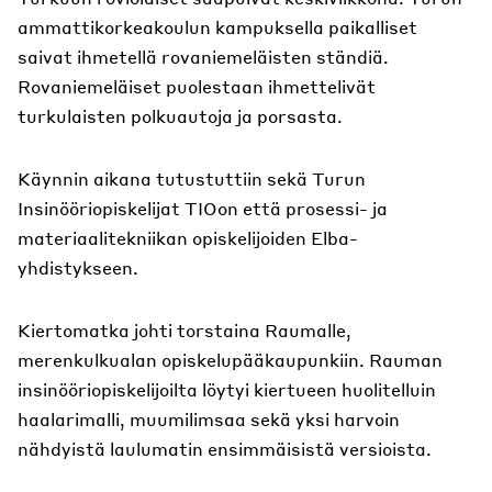
ammattikorkeakoulun kampuksella paikalliset
saivat ihmetellä rovaniemeläisten ständiä.
Rovaniemeläiset puolestaan ihmettelivät
turkulaisten polkuautoja ja porsasta.
Käynnin aikana tutustuttiin sekä Turun
Insinööriopiskelijat TIOon että prosessi- ja
materiaalitekniikan opiskelijoiden Elba-
yhdistykseen.
Kiertomatka johti torstaina Raumalle,
merenkulkualan opiskelupääkaupunkiin. Rauman
insinööriopiskelijoilta löytyi kiertueen huolitelluin
haalarimalli, muumilimsaa sekä yksi harvoin
nähdyistä laulumatin ensimmäisistä versioista.