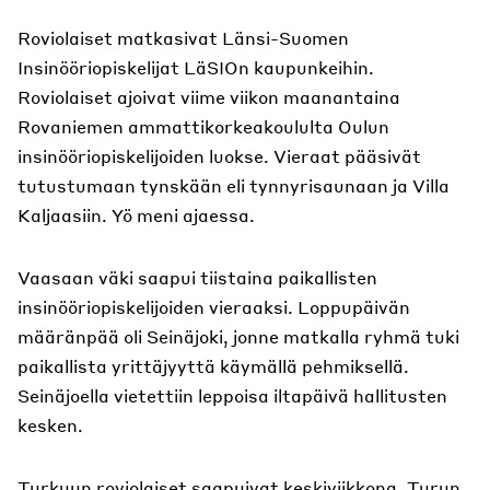
Roviolaiset matkasivat Länsi-Suomen
Insinööriopiskelijat LäSIOn kaupunkeihin.
Roviolaiset ajoivat viime viikon maanantaina
Rovaniemen ammattikorkeakoululta Oulun
insinööriopiskelijoiden luokse. Vieraat pääsivät
tutustumaan tynskään eli tynnyrisaunaan ja Villa
Kaljaasiin. Yö meni ajaessa.
Vaasaan väki saapui tiistaina paikallisten
insinööriopiskelijoiden vieraaksi. Loppupäivän
määränpää oli Seinäjoki, jonne matkalla ryhmä tuki
paikallista yrittäjyyttä käymällä pehmiksellä.
Seinäjoella vietettiin leppoisa iltapäivä hallitusten
kesken.
Turkuun roviolaiset saapuivat keskiviikkona. Turun