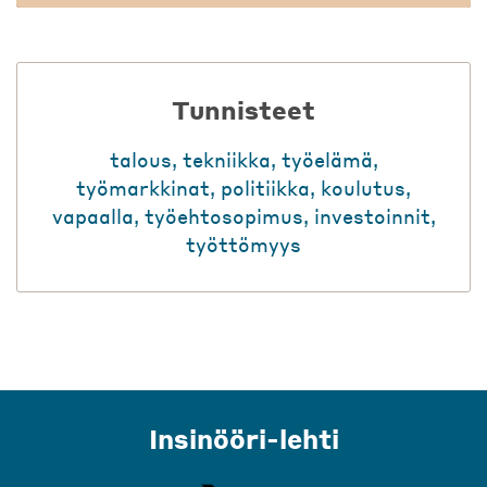
Tunnisteet
talous
,
tekniikka
,
työelämä
,
työmarkkinat
,
politiikka
,
koulutus
,
vapaalla
,
työehtosopimus
,
investoinnit
,
työttömyys
Insinööri-lehti