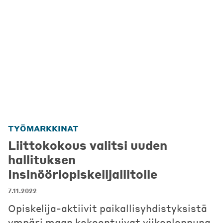
TYÖMARKKINAT
Liittokokous valitsi uuden
hallituksen
Insinööriopiskelijaliitolle
7.11.2022
Opiskelija-aktiivit paikallisyhdistyksistä
ympäri maan kokoontuivat viikonloppuna