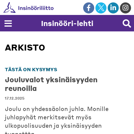
Skip
to
content
Insinööri-lehti
ARKISTO
TÄSTÄ ON KYSYMYS
Jouluvalot yksinäisyyden
reunoilla
17.12.2025
Joulu on yhdessäolon juhla. Monille
juhlapyhät merkitsevät myös
ulkopuolisuuden ja yksinäisyyden
tunnettta.