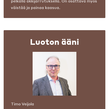
pelkällä äkkijarrutuksella. On osattava myös
väistää ja painaa kaasua.
Luoton ääni
Timo Veijola