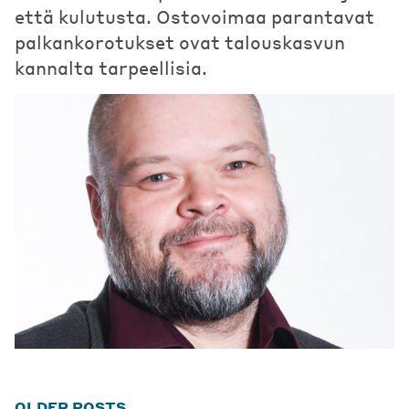
että kulutusta. Ostovoimaa parantavat
palkankorotukset ovat talouskasvun
kannalta tarpeellisia.
Posts
OLDER POSTS