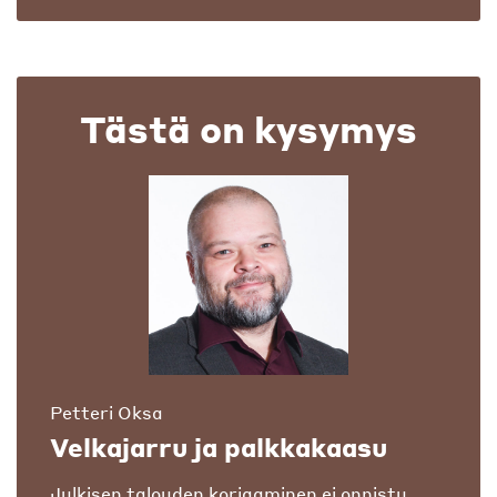
Tästä on kysymys
Petteri Oksa
Velkajarru ja palkkakaasu
Julkisen talouden korjaaminen ei onnistu