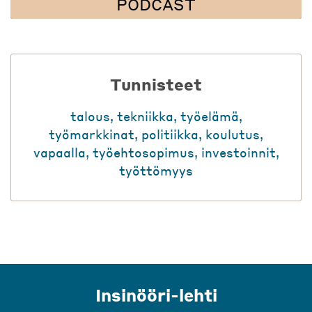
PODCAST
Tunnisteet
talous
,
tekniikka
,
työelämä
,
työmarkkinat
,
politiikka
,
koulutus
,
vapaalla
,
työehtosopimus
,
investoinnit
,
työttömyys
Insinööri-lehti