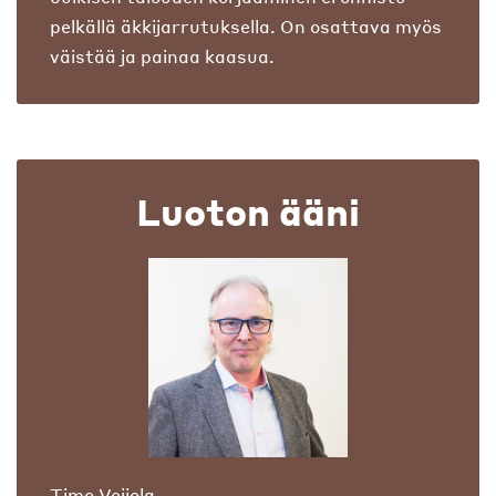
pelkällä äkkijarrutuksella. On osattava myös
väistää ja painaa kaasua.
Luoton ääni
Timo Veijola