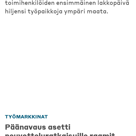
toimihenkilöiden ensimmäinen lakkopäivä
hiljensi työpaikkoja ympäri maata.
TYÖMARKKINAT
Päänavaus asetti
neuvotteluratkaisuille raamit