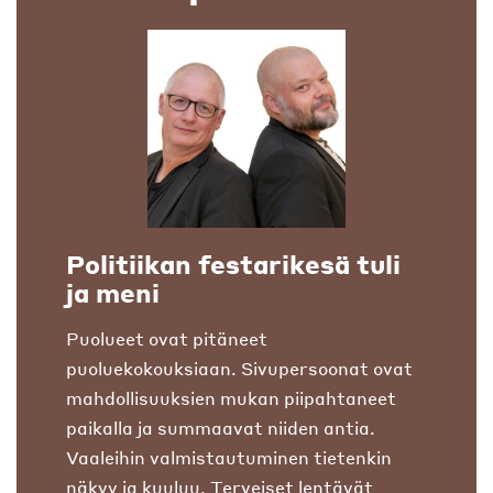
Politiikan festarikesä tuli
ja meni
Puolueet ovat pitäneet
puoluekokouksiaan. Sivupersoonat ovat
mahdollisuuksien mukan piipahtaneet
paikalla ja summaavat niiden antia.
Vaaleihin valmistautuminen tietenkin
näkyy ja kuuluu. Terveiset lentävät