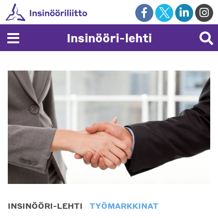
Skip
to
content
Insinööri-lehti
INSINÖÖRI-LEHTI
TYÖMARKKINAT