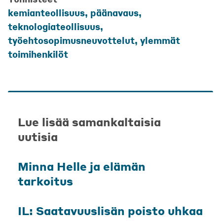
kemianteollisuus
,
päänavaus
,
teknologiateollisuus
,
työehtosopimusneuvottelut
,
ylemmät
toimihenkilöt
Lue lisää samankaltaisia
uutisia
Minna Helle ja elämän
tarkoitus
IL: Saatavuuslisän poisto uhkaa