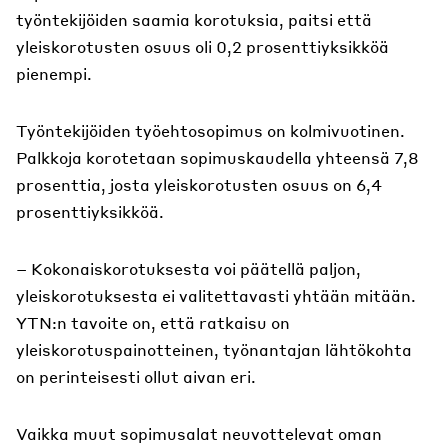
työntekijöiden saamia korotuksia, paitsi että
yleiskorotusten osuus oli 0,2 prosenttiyksikköä
pienempi.
Työntekijöiden työehtosopimus on kolmivuotinen.
Palkkoja korotetaan sopimuskaudella yhteensä 7,8
prosenttia, josta yleiskorotusten osuus on 6,4
prosenttiyksikköä.
– Kokonaiskorotuksesta voi päätellä paljon,
yleiskorotuksesta ei valitettavasti yhtään mitään.
YTN:n tavoite on, että ratkaisu on
yleiskorotuspainotteinen, työnantajan lähtökohta
on perinteisesti ollut aivan eri.
Vaikka muut sopimusalat neuvottelevat oman