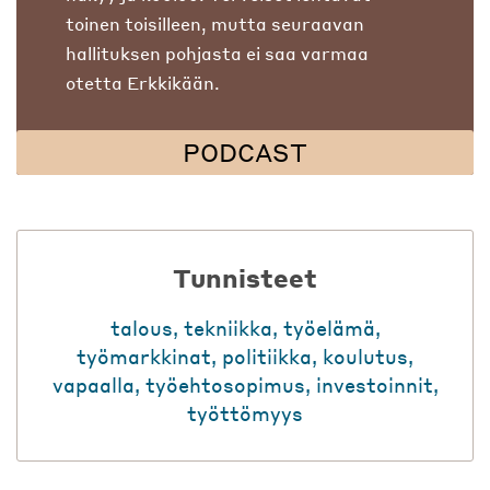
toinen toisilleen, mutta seuraavan
hallituksen pohjasta ei saa varmaa
otetta Erkkikään.
PODCAST
Tunnisteet
talous
,
tekniikka
,
työelämä
,
työmarkkinat
,
politiikka
,
koulutus
,
vapaalla
,
työehtosopimus
,
investoinnit
,
työttömyys