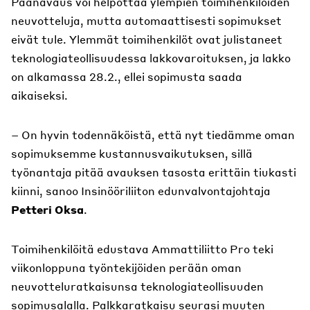
Päänavaus voi helpottaa ylempien toimihenkilöiden
neuvotteluja, mutta automaattisesti sopimukset
eivät tule. Ylemmät toimihenkilöt ovat julistaneet
teknologiateollisuudessa lakkovaroituksen, ja lakko
on alkamassa 28.2., ellei sopimusta saada
aikaiseksi.
– On hyvin todennäköistä, että nyt tiedämme oman
sopimuksemme kustannusvaikutuksen, sillä
työnantaja pitää avauksen tasosta erittäin tiukasti
kiinni, sanoo Insinööriliiton edunvalvontajohtaja
Petteri Oksa
.
Toimihenkilöitä edustava Ammattiliitto Pro teki
viikonloppuna työntekijöiden perään oman
neuvotteluratkaisunsa teknologiateollisuuden
sopimusalalla. Palkkaratkaisu seurasi muuten