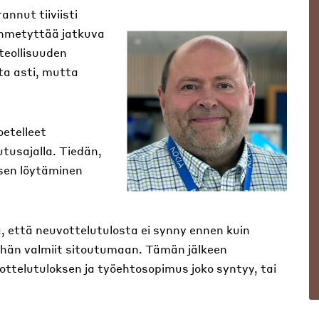
nnut tiiviisti
ihmetyttää jatkuva
eollisuuden
ta asti, mutta
etelleet
tusajalla. Tiedän,
ksen löytäminen
, että neuvottelutulosta ei synny ennen kuin
ähän valmiit sitoutumaan. Tämän jälkeen
vottelutuloksen ja työehtosopimus joko syntyy, tai