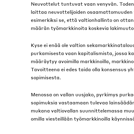
Neuvottelut tuntuvat vaan venyvän. Todennä
laittaa neuvottelijoiden osaamattomuuden t
esimerkiksi se, että valtionhallinto on otta
määrän työmarkkinoita koskevia lakimuuto
Kyse ei enää ole valtion sekamarkkinatalou
purkamisesta vaan kapitalismista, jossa ka
määräytyy avoimilla markkinoilla, markkinoi
Tavoitteena ei edes taida olla konsensus yh
sopimisesta.
Menossa on vallan uusjako, pyrkimys purka
sopimuksia vastaamaan tulevaa lainsäädänt
mukana valtiovallan suunnittelemassa muu
omilla viesteillään työmarkkinoilla käynnis