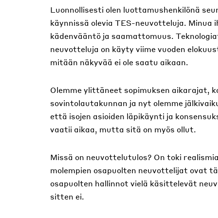
Luonnollisesti olen luottamushenkilönä seura
käynnissä olevia TES-neuvotteluja. Minua 
kädenvääntö ja saamattomuus. Teknologiat
neuvotteluja on käyty viime vuoden elokuus
mitään näkyvää ei ole saatu aikaan.
Olemme ylittäneet sopimuksen aikarajat, ko
sovintolautakunnan ja nyt olemme jälkivaiku
että isojen asioiden läpikäynti ja konsensu
vaatii aikaa, mutta sitä on myös ollut.
Missä on neuvottelutulos? On toki realismia
molempien osapuolten neuvottelijat ovat t
osapuolten hallinnot vielä käsittelevät neu
sitten ei.