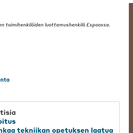
ien toimihenkilöiden luottamushenkilö Espoossa.
unta
tisia
oitus
uhkaa tekniikan opetuksen laatua