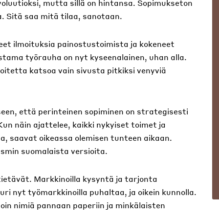
oluutioksi, mutta sillä on hintansa. Sopimukseton
. Sitä saa mitä tilaa, sanotaan.
et ilmoituksia painostustoimista ja kokeneet
vostama työrauha on nyt kyseenalainen, uhan alla.
oitetta katsoa vain sivusta pitkiksi venyviä
seen, että perinteinen sopiminen on strategisesti
un näin ajattelee, kaikki nykyiset toimet ja
ta, saavat oikeassa olemisen tunteen aikaan.
smin suomalaista versioita.
etävät. Markkinoilla kysyntä ja tarjonta
i nyt työmarkkinoilla puhaltaa, ja oikein kunnolla.
loin nimiä pannaan paperiin ja minkälaisten