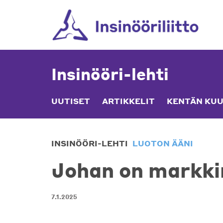
Skip
to
content
Insinööri-lehti
UUTISET
ARTIKKELIT
KENTÄN KUU
INSINÖÖRI-LEHTI
LUOTON ÄÄNI
Johan on markki
7.1.2025