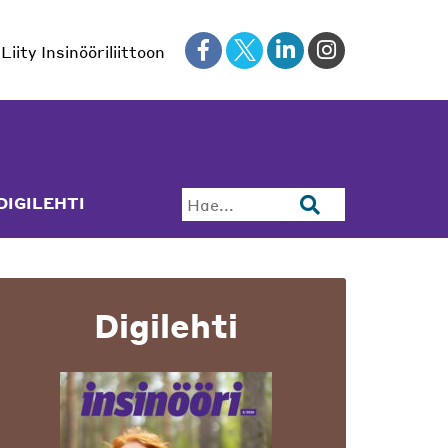
Liity Insinööriliittoon
DIGILEHTI
Hae...
Digilehti