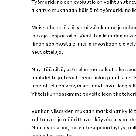
Työmarkkinoiden evoluutio on vaihtunut rev
aika tuo mukanaan häiriöitä työmarkkinoilla
Muissa henkilöstöryhmissä olemme jo nähne
lakkoja työpaikoilla. Vientiteollisuuden ar
Ilman sopimusta ei meillä myöskään ole velv
neuvotteluja.
Näyttää siltä, että olemme tulleet tilantee
unohdettu ja tavoitteena onkin puhdistus. K
neuvottelujen venymiset näyttävät loogisil
Yhteiskunnassamme tavoitellaan thatcheri
Vanhan viisauden mukaan markkinat kyllä ti
kohtaavat ja määrittävät käyvän arvon. Juur
Nähtäväksi jää, miten tasapaino löytyy, mil
vaiheiden kautta.