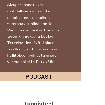
Sivupersoonat ovat
mahdollisuuksien mukan
piipahtaneet paikalla ja
summaavat niiden antia.
Vaaleihin valmistautuminen
tietenkin näkyy ja kuuluu.
Terveiset lentävät toinen
toisilleen, mutta seuraavan
hallituksen pohjasta ei saa
varmaa otetta Erkkikään.
PODCAST
Tunnisteet