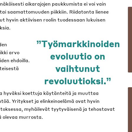
köisesti aikarajojen paukkumista ei voi vain
ai saamattomuuden piikkiin. Riidatonta lienee
nut hyvin aktiivisen roolin tuodessaan lukuisen
ksia.
Työmarkkinoiden
den
ikki arvo
evoluutio on
den ehdoilla.
vaihtunut
teisestä
revoluutioksi.
a hyväksi koettuja käytänteitä ja muuttaa
öä. Yritykset ja elinkeinoelämä ovat hyvin
toksessa, myhäilevät tyytyväisenä ja tehostavat
sä olevaa murrosta.