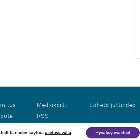
imitus
Mediakortti
Lähetä juttuidea
laute
RSS
hallita niiden käyttöä
asetussivulla
.
Hyväksy evästeet