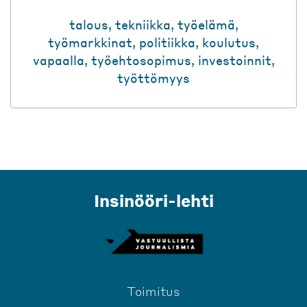
talous
,
tekniikka
,
työelämä
,
työmarkkinat
,
politiikka
,
koulutus
,
vapaalla
,
työehtosopimus
,
investoinnit
,
työttömyys
Insinööri-lehti
Toimitus