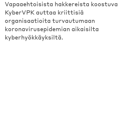
Vapaaehtoisista hakkereista koostuva
KyberVPK auttaa kriittisiä
organisaatioita turvautumaan
koronavirusepidemian aikaisilta
kyberhyökkäyksiltä.