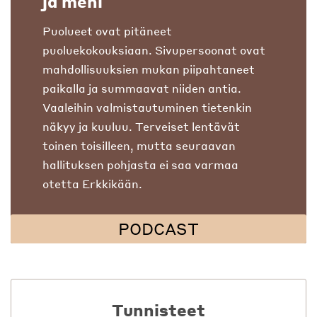
ja meni
Puolueet ovat pitäneet
puoluekokouksiaan. Sivupersoonat ovat
mahdollisuuksien mukan piipahtaneet
paikalla ja summaavat niiden antia.
Vaaleihin valmistautuminen tietenkin
näkyy ja kuuluu. Terveiset lentävät
toinen toisilleen, mutta seuraavan
hallituksen pohjasta ei saa varmaa
otetta Erkkikään.
PODCAST
Tunnisteet