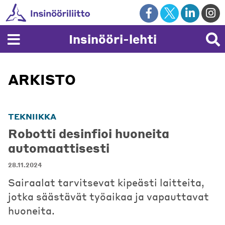
Skip
to
content
Insinööri-lehti
ARKISTO
TEKNIIKKA
Robotti desinfioi huoneita
automaattisesti
28.11.2024
Sairaalat tarvitsevat kipeästi laitteita,
jotka säästävät työaikaa ja vapauttavat
huoneita.