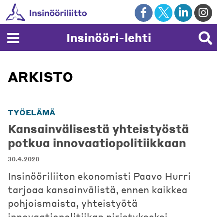
Skip
to
content
Insinööri-lehti
ARKISTO
TYÖELÄMÄ
Kansainvälisestä yhteistyöstä
potkua innovaatiopolitiikkaan
30.4.2020
Insinööriliiton ekonomisti Paavo Hurri
tarjoaa kansainvälistä, ennen kaikkea
pohjoismaista, yhteistyötä
innovaatiopolitiikan piristykseksi.