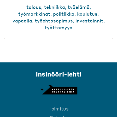
talous
,
tekniikka
,
työelämä
,
työmarkkinat
,
politiikka
,
koulutus
,
vapaalla
,
työehtosopimus
,
investoinnit
,
työttömyys
Insinööri-lehti
Toimitus