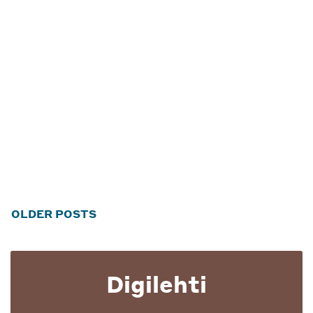
Posts
OLDER POSTS
navigation
Digilehti