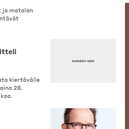
t ja matalan
entävät
tteli
ta kiertävälle
aina 28.
kaa.