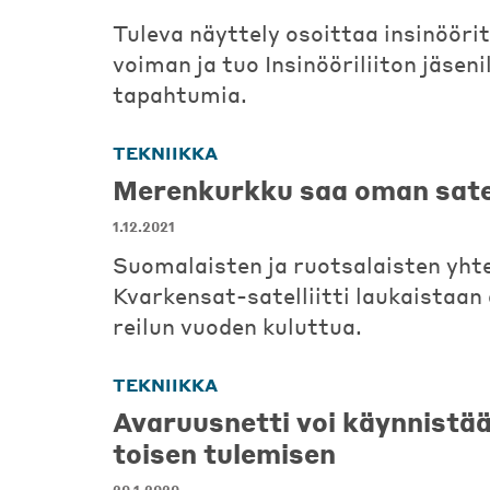
Tuleva näyttely osoittaa insinööri
voiman ja tuo Insinööriliiton jäsenil
tapahtumia.
TEKNIIKKA
Merenkurkku saa oman satel
1.12.2021
Suomalaisten ja ruotsalaisten yht
Kvarkensat-satelliitti laukaistaan
reilun vuoden kuluttua.
TEKNIIKKA
Avaruusnetti voi käynnistä
toisen tulemisen