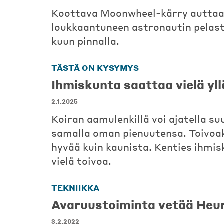
Koottava Moonwheel-kärry autta
loukkaantuneen astronautin pelas
kuun pinnalla.
TÄSTÄ ON KYSYMYS
Ihmiskunta saattaa vielä yl
2.1.2025
Koiran aamulenkillä voi ajatella su
samalla oman pienuutensa. Toivoaki
hyvää kuin kaunista. Kenties ihmis
vielä toivoa.
TEKNIIKKA
Avaruustoiminta vetää Heu
3.2.2022