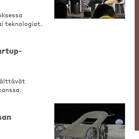
uksessa
i teknologiat.
artup-
välttävät
kanssa.
asan