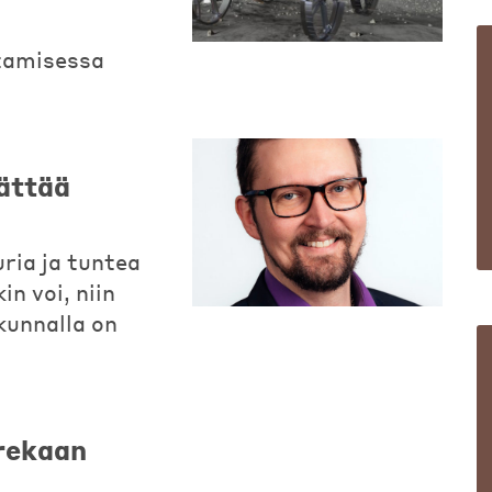
a
tamisessa
lättää
uria ja tuntea
n voi, niin
kunnalla on
rekaan