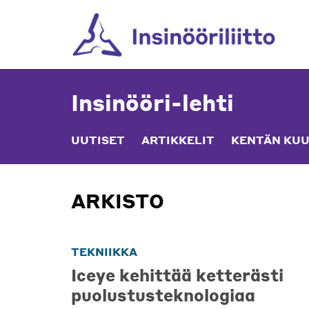
Skip
to
content
Insinööri-lehti
UUTISET
ARTIKKELIT
KENTÄN KUU
ARKISTO
TEKNIIKKA
Iceye kehittää ketterästi
puolustusteknologiaa