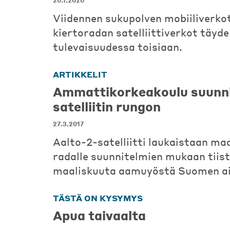
20.1.2020
Viidennen sukupolven mobiiliverko
kiertoradan satelliittiverkot täyd
tulevaisuudessa toisiaan.
ARTIKKELIT
Ammattikorkeakoulu suunni
satelliitin rungon
27.3.2017
Aalto-2-satelliitti laukaistaan maa
radalle suunnitelmien mukaan tiist
maaliskuuta aamuyöstä Suomen ai
TÄSTÄ ON KYSYMYS
Apua taivaalta