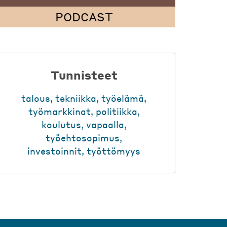
PODCAST
Tunnisteet
talous
,
tekniikka
,
työelämä
,
työmarkkinat
,
politiikka
,
koulutus
,
vapaalla
,
työehtosopimus
,
investoinnit
,
työttömyys