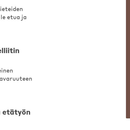
tieteiden
le etua ja
liitin
einen
 avaruuteen
ä etätyön