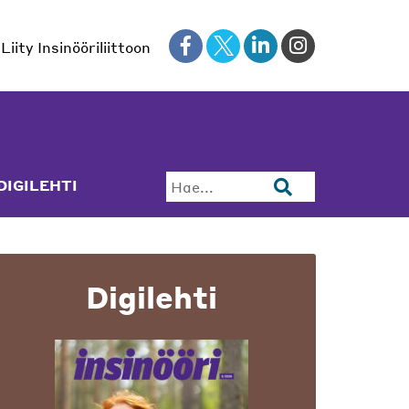
Liity Insinööriliittoon
DIGILEHTI
Hae...
Digilehti