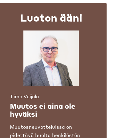
Luoton ääni
Timo Veijola
Muutos ei aina ole
hyväksi
Muutosneuvotteluissa on
pidettävä huolta henkilöstön