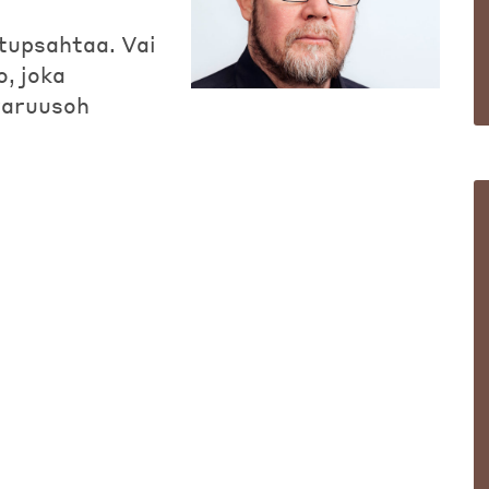
 tupsahtaa. Vai
, joka
avaruusoh