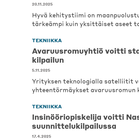
20.11.2025
Hyvä kehitystiimi on maanpuolust
tärkeämpi kuin yksittäiset aseet ta
TEKNIIKKA
Avaruusromuyhtiö voitti st
kilpailun
5.11.2025
Yrityksen teknologialla satelliitit 
yhteentörmäykset avaruusromun 
TEKNIIKKA
Insinööriopiskelija voitti N
suunnittelukilpailussa
17.4.2025