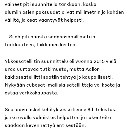
vaiheet piti suunnitella tarkkaan, koska
alumiiniosien paksuudet olivat millimetrin ja kahden
väliltä, ja osat vääntyvät helposti.
– Siinä piti päästä sadasosamillimetrin
tarkkuuteen, Liikkanen kertoo.
Ykkössatelliitin suunnittelu oli vuonna 2015 vielä
uraa uurtavaa tutkimusta, mutta Aallon
kakkossatelliitti saatiin tehtyä jo kaupallisesti.
Nykyään cubesat-mallisia satelliitteja voi koota ja
ostaa verkkokaupasta.
Seuraava askel kehityksessä lienee 3d-tulostus,
jonka avulla valmistus helpottuu ja rakenteita
saadaan kevennettyä entisestään.