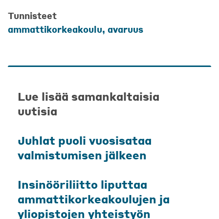
Tunnisteet
ammattikorkeakoulu
,
avaruus
Lue lisää samankaltaisia
uutisia
Juhlat puoli vuosisataa
valmistumisen jälkeen
Insinööriliitto liputtaa
ammattikorkeakoulujen ja
yliopistojen yhteistyön