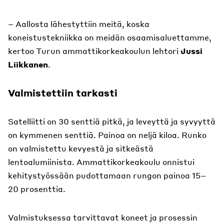
– Aallosta lähestyttiin meitä, koska
koneistustekniikka on meidän osaamisaluettamme,
kertoo Turun ammattikorkeakoulun lehtori
Jussi
Liikkanen
.
Valmistettiin tarkasti
Satelliitti on 30 senttiä pitkä, ja leveyttä ja syvyyttä
on kymmenen senttiä. Painoa on neljä kiloa. Runko
on valmistettu kevyestä ja sitkeästä
lentoalumiinista. Ammattikorkeakoulu onnistui
kehitystyössään pudottamaan rungon painoa 15–
20 prosenttia.
Valmistuksessa tarvittavat koneet ja prosessin