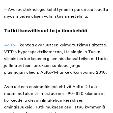
– Avaruusteknologia kehittyminen parantaa lopulta
myös muiden alojen valmistusmenetelmiä.
Tutkii kasvillisuutta ja ilmakehää
Aalto-1
kantaa avaruuteen kolme tutkimuslaitetta:
VTT:n hyperspektrikameran, Helsingin ja Turun
yliopiston korkeaenergisen hiukkassäteilyn mittarin
ja Ilmatieteen laitoksen sähköpurje- ja
plasmajarruliean. Aalto-1-hanke alkoi vuonna 2010.
Avaruuteen ensimmäisenä ehtivä Aalto-2 tutkii
maan matalan termosfäärin eli 90–320 kilometrin
korkeudella olevan ilmakehän kerroksen
ominaisuuksia. Tutkimukseen osallistuu kymmeniä