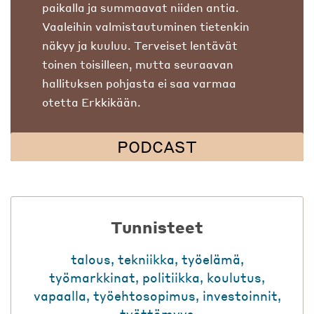
paikalla ja summaavat niiden antia.
Vaaleihin valmistautuminen tietenkin
näkyy ja kuuluu. Terveiset lentävät
toinen toisilleen, mutta seuraavan
hallituksen pohjasta ei saa varmaa
otetta Erkkikään.
PODCAST
Tunnisteet
talous
,
tekniikka
,
työelämä
,
työmarkkinat
,
politiikka
,
koulutus
,
vapaalla
,
työehtosopimus
,
investoinnit
,
työttömyys