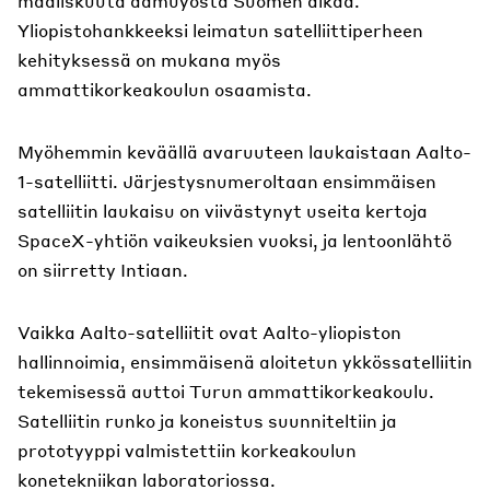
maaliskuuta aamuyöstä Suomen aikaa.
Yliopistohankkeeksi leimatun satelliittiperheen
kehityksessä on mukana myös
ammattikorkeakoulun osaamista.
Myöhemmin keväällä avaruuteen laukaistaan Aalto-
1-satelliitti. Järjestysnumeroltaan ensimmäisen
satelliitin laukaisu on viivästynyt useita kertoja
SpaceX-yhtiön vaikeuksien vuoksi, ja lentoonlähtö
on siirretty Intiaan.
Vaikka Aalto-satelliitit ovat Aalto-yliopiston
hallinnoimia, ensimmäisenä aloitetun ykkössatelliitin
tekemisessä auttoi Turun ammattikorkeakoulu.
Satelliitin runko ja koneistus suunniteltiin ja
prototyyppi valmistettiin korkeakoulun
konetekniikan laboratoriossa.