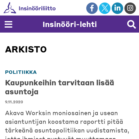
Skip
to
content
Insinööri-lehti
ARKISTO
POLITIIKKA
Kaupunkeihin tarvitaan lisää
asuntoja
9.11.2020
Akava Worksin moniosainen ja usean
asiantuntijan koostama raportti pitää
tärkeänä asuntopolitiikan uudistamista,
jotta ihmiset pystyvät muuttamaan