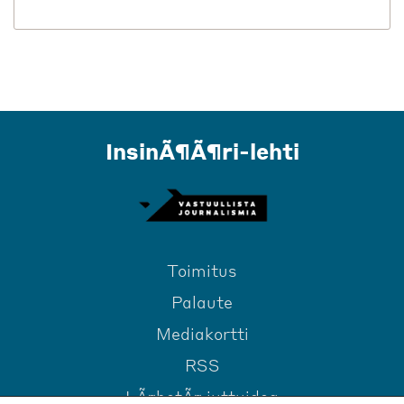
InsinÃ¶Ã¶ri-lehti
Toimitus
Palaute
Mediakortti
RSS
LÃ¤hetÃ¤ juttuidea