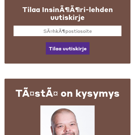
Tilaa InsinÃ¶Ã¶ri-lehden
uutiskirje
Tilaa uutiskirje
TÃ¤stÃ¤ on kysymys