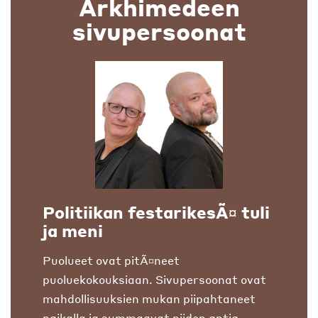
Arkhimedeen
sivupersoonat
Politiikan festarikesÃ¤ tuli
ja meni
Puolueet ovat pitÃ¤neet
puoluekokouksiaan. Sivupersoonat ovat
mahdollisuuksien mukan piipahtaneet
paikalla ja summaavat niiden antia.