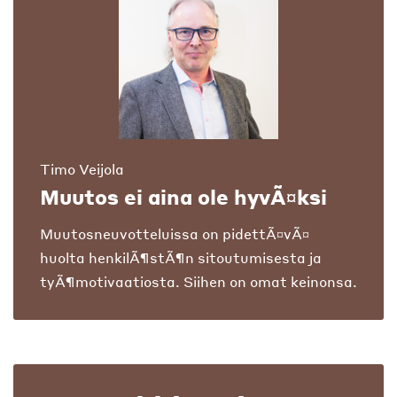
Timo Veijola
Muutos ei aina ole hyvÃ¤ksi
Muutosneuvotteluissa on pidettÃ¤vÃ¤
huolta henkilÃ¶stÃ¶n sitoutumisesta ja
tyÃ¶motivaatiosta. Siihen on omat keinonsa.