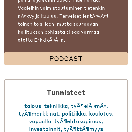
Vaaleihin valmistautuminen tietenkin
nÃ¤kyy ja kuuluu. Terveiset lentÃ¤vÃ¤t
toinen toisilleen, mutta seuraavan
hallituksen pohjasta ei saa varmaa
otetta ErkkikÃ¤Ã¤n.
PODCAST
Tunnisteet
talous
,
tekniikka
,
tyÃ¶elÃ¤mÃ¤
,
tyÃ¶markkinat
,
politiikka
,
koulutus
,
vapaalla
,
tyÃ¶ehtosopimus
,
investoinnit
,
tyÃ¶ttÃ¶myys