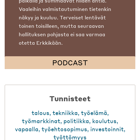
paikalla ja summaavat niiden antia.
Vaaleihin valmistautuminen tietenkin
näkyy ja kuuluu. Terveiset lentävät
toinen toisilleen, mutta seuraavan
hallituksen pohjasta ei saa varmaa
otetta Erkkikään.
PODCAST
Tunnisteet
talous
,
tekniikka
,
työelämä
,
työmarkkinat
,
politiikka
,
koulutus
,
vapaalla
,
työehtosopimus
,
investoinnit
,
työttömyys