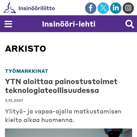
Skip
to
content
Insinööri-lehti
ARKISTO
TYÖMARKKINAT
YTN aloittaa painostustoimet
teknologiateollisuudessa
3.12.2021
Ylityö- ja vapaa-ajalla matkustamisen
kielto alkaa huomenna.