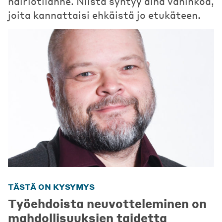
häiriötilanne. Niistä syntyy aina vahinkoa,
joita kannattaisi ehkäistä jo etukäteen.
TÄSTÄ ON KYSYMYS
Työehdoista neuvotteleminen on
mahdollisuuksien taidetta