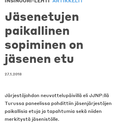
INSINÖÖRI-LEHTI
ARTIKKELIT
Jäsenetujen
paikallinen
sopiminen on
jäsenen etu
27.1.2018
Järjestöjohdon neuvottelupäivillä eli JJNP:llä
Turussa paneelissa pohdittiin jäsenjärjestöjen
paikallisia etuja ja tapahtumia sekä niiden
merkitystä jäsenistölle.