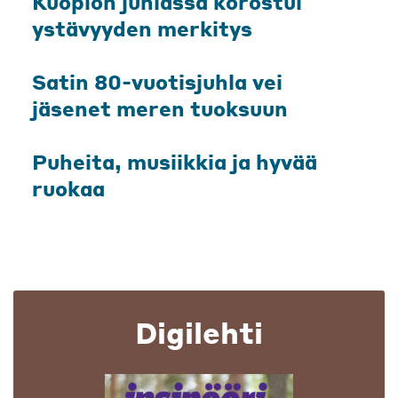
Kuopion juhlassa korostui
ystävyyden merkitys
Satin 80-vuotisjuhla vei
jäsenet meren tuoksuun
Puheita, musiikkia ja hyvää
ruokaa
Digilehti