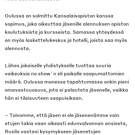
Oulussa on solmittu Kansalaisopiston kanssa
sopimus, joka oikeuttaa jäsenille alennuksen opiston
koulutuksista ja kursseista. Samassa yhteydessä
on myös laskettelukeskus ja hotelli, joista saa myös
alennusta.
Lähes jokaiselle yhdistykselle tuottaa suuria
vaikeuksia no show´n eli paikalle saapumattomien
määrä. Oulussa monessa tapahtumassa onkin pieni
omavastuuosuus, jota ei palauteta jäsenelle, vaikka
hän ei tilaisuuteen saapuisikaan.
– Toivomme, että jäsen ei ole jäsenenämme vain
etujen takia vaan oikeasti edunvalvonnan ansiosta,
Rusila vastasi kysymykseen jäsenetujen