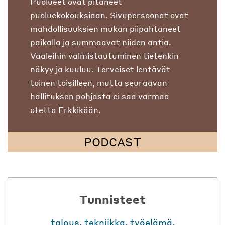
Puolueet ovat pitäneet
puoluekokouksiaan. Sivupersoonat ovat
mahdollisuuksien mukan piipahtaneet
paikalla ja summaavat niiden antia.
Vaaleihin valmistautuminen tietenkin
näkyy ja kuuluu. Terveiset lentävät
toinen toisilleen, mutta seuraavan
hallituksen pohjasta ei saa varmaa
otetta Erkkikään.
PODCAST
Tunnisteet
talous
,
tekniikka
,
työelämä
,