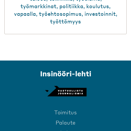
työmarkkinat
,
politiikka
,
koulutus
,
vapaalla
,
työehtosopimus
,
investoinnit
,
työttömyys
Insinööri-lehti
Toimitus
Palaute