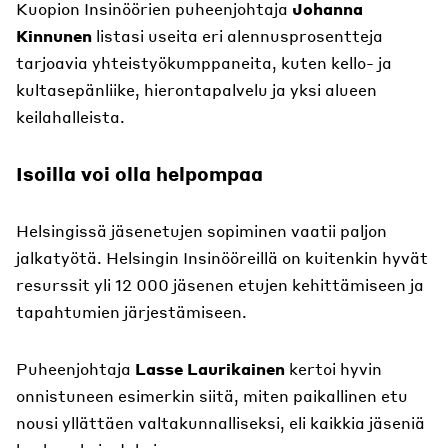
Kuopion Insinöörien puheenjohtaja
Johanna
Kinnunen
listasi useita eri alennusprosentteja
tarjoavia yhteistyökumppaneita, kuten kello- ja
kultasepänliike, hierontapalvelu ja yksi alueen
keilahalleista.
Isoilla voi olla helpompaa
Helsingissä jäsenetujen sopiminen vaatii paljon
jalkatyötä. Helsingin Insinööreillä on kuitenkin hyvät
resurssit yli 12 000 jäsenen etujen kehittämiseen ja
tapahtumien järjestämiseen.
Puheenjohtaja
Lasse Laurikainen
kertoi hyvin
onnistuneen esimerkin siitä, miten paikallinen etu
nousi yllättäen valtakunnalliseksi, eli kaikkia jäseniä