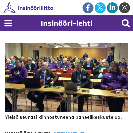
Skip
to
content
Insinööri-lehti
Yleisö seurasi kiinnostuneena paneelikeskustelua.