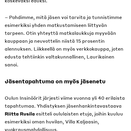
koskevaksi eduksi.
– Pohdimme, mitä jäsen voi tarvita ja tunnistimme
esimerkiksi yhden matkustamiseen liittyvän
tarpeen. Otin yhteyttä matkalaukkuja myyvään
kauppaan ja neuvottelin niistä 15 prosentin
alennuksen. Liikkeellä on myös verkkokauppa, joten
edusta tehtiinkin valtakunnallinen, Laurikainen
sanoi.
Jäsentapahtuma on myös jäsenetu
Oulun Insinöörit järjesti viime vuonna yli 40 erilaista
tapahtumaa. Yhdistyksen jäsenhankintavastaava
Riitta Rusila
esitteli oululaisten etuja, joihin kuuluu
esimerkiksi oman huvilan, Villa Kaljaasin,
vuokrausmahdollisuus.