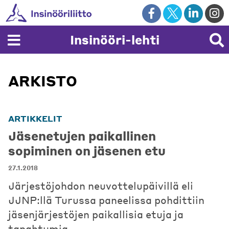
Skip
to
content
Insinööri-lehti
ARKISTO
ARTIKKELIT
Jäsenetujen paikallinen
sopiminen on jäsenen etu
27.1.2018
Järjestöjohdon neuvottelupäivillä eli
JJNP:llä Turussa paneelissa pohdittiin
jäsenjärjestöjen paikallisia etuja ja
tapahtumia