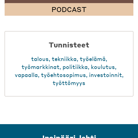
PODCAST
Tunnisteet
talous
,
tekniikka
,
työelämä
,
työmarkkinat
,
politiikka
,
koulutus
,
vapaalla
,
työehtosopimus
,
investoinnit
,
työttömyys
Insinööri-lehti