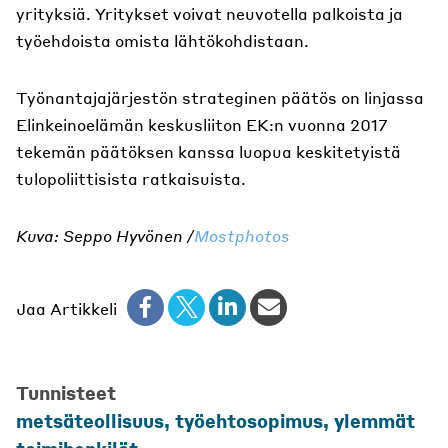
yrityksiä. Yritykset voivat neuvotella palkoista ja
työehdoista omista lähtökohdistaan.
Työnantajajärjestön strateginen päätös on linjassa
Elinkeinoelämän keskusliiton EK:n vuonna 2017
tekemän päätöksen kanssa luopua keskitetyistä
tulopoliittisista ratkaisuista.
Kuva: Seppo Hyvönen /
Mostphotos
Jaa Artikkeli
Tunnisteet
metsäteollisuus
,
työehtosopimus
,
ylemmät