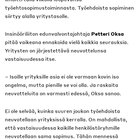
työehtosopimustoiminnasta. Työehdoista sopiminen
siirtyy alalla yritystasolle.
Insinööriliiton edunvalvontajohtaja
Petteri Oksa
pitää vaikeana ennakoida vielä kaikkia seurauksia.
Yritysten on järjestettävä neuvottelunsa
vastaisuudessa itse.
– Isoille yrityksille asia ei ole varmaan kovin iso
ongelma, mutta pienille se voi olla. Ja raskaita
neuvotteluita on varmasti edessä, Oksa sanoo.
Ei ole selvää, kuinka suuren joukon työehdoista
neuvotellaan yrityksissä kerralla. On mahdollista,
että vastaisuudessa kaikille henkilöstöryhmille
neuvotellaan sama sopimus. Tähän mennessä