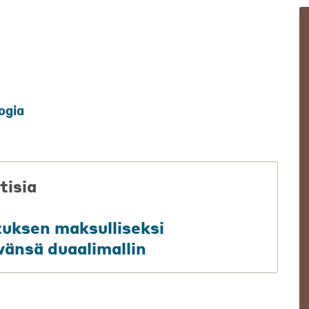
ogia
tisia
tuksen maksulliseksi
vänsä duaalimallin