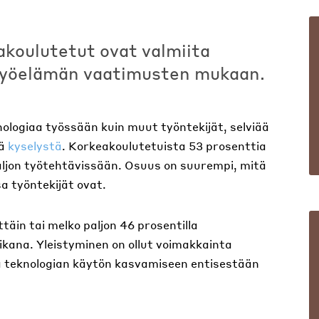
akoulutetut ovat valmiita
työelämän vaatimusten mukaan.
ogiaa työssään kuin muut työntekijät, selviää
tä
kyselystä
. Korkeakoulutetuista 53 prosenttia
 paljon työtehtävissään. Osuus on suurempi, mitä
 työntekijät ovat.
ttäin tai melko paljon 46 prosentilla
kana. Yleistyminen on ollut voimakkainta
sa teknologian käytön kasvamiseen entisestään