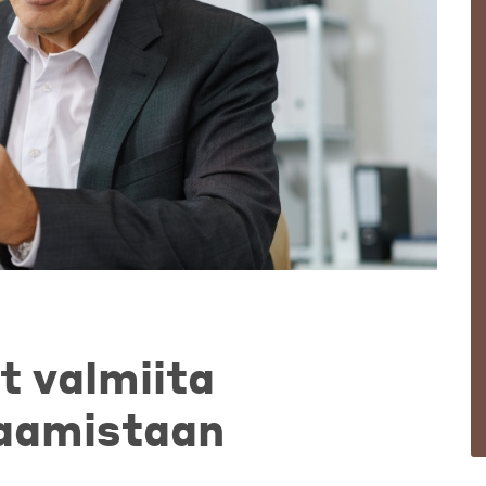
t valmiita
aamistaan