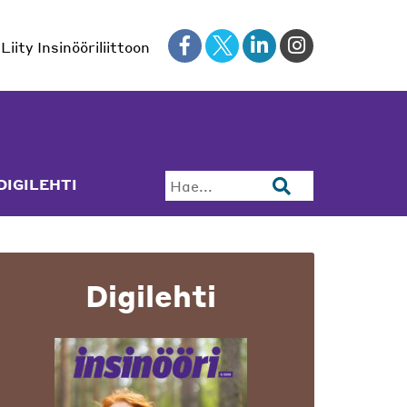
Liity Insinööriliittoon
DIGILEHTI
Hae...
Digilehti