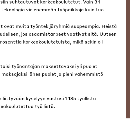
siin suhtautuvat korkeakoulutetut. Vain 34
 teknologia vie enemmän työpaikkoja kuin tuo.
t ovat muita työntekijäryhmiä suopeampia. Heistä
delleen, jos osaamistarpeet vaativat sitä. Uuteen
osenttia korkeakoulutetuista, mikä sekin oli
aisi työnantajan maksettavaksi yli puolet
 maksajaksi lähes puolet ja pieni vähemmistö
iittyvään kyselyyn vastasi 1 135 työllistä
eakoulutettua työllistä.