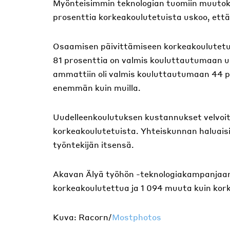
Myönteisimmin teknologian tuomiin muutok
prosenttia korkeakoulutetuista uskoo, että
Osaamisen päivittämiseen korkeakoulutetu
81 prosenttia on valmis kouluttautumaan uu
ammattiin oli valmis kouluttautumaan 44 pr
enemmän kuin muilla.
Uudelleenkoulutuksen kustannukset velvoitt
korkeakoulutetuista. Yhteiskunnan haluaisi
työntekijän itsensä.
Akavan Älyä työhön -teknologiakampanjaan l
korkeakoulutettua ja 1 094 muuta kuin kork
Kuva: Racorn/
Mostphotos