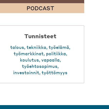
PODCAST
Tunnisteet
talous
,
tekniikka
,
työelämä
,
työmarkkinat
,
politiikka
,
koulutus
,
vapaalla
,
työehtosopimus
,
investoinnit
,
työttömyys