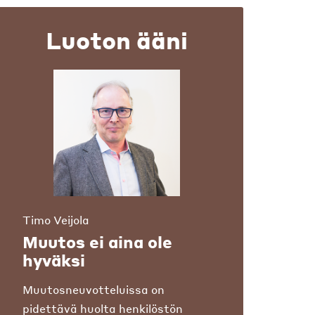
Luoton ääni
Timo Veijola
Muutos ei aina ole
hyväksi
Muutosneuvotteluissa on
pidettävä huolta henkilöstön