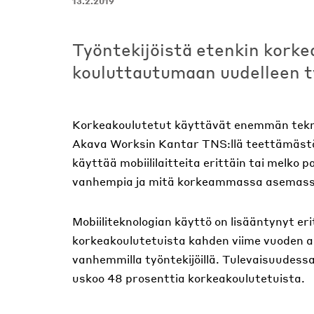
13.2.2019
Työntekijöistä etenkin korke
kouluttautumaan uudelleen 
Korkeakoulutetut käyttävät enemmän teknol
Akava Worksin Kantar TNS:llä teettämäs
käyttää mobiililaitteita erittäin tai melko
vanhempia ja mitä korkeammassa asemassa
Mobiiliteknologian käyttö on lisääntynyt eri
korkeakoulutetuista kahden viime vuoden ai
vanhemmilla työntekijöillä. Tulevaisuudes
uskoo 48 prosenttia korkeakoulutetuista.