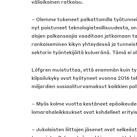
väliaikainen ratkaisu.
– Olemme tukeneet palkattomilla työtunneill
nyt poistuneet teknologiateollisuudesta, o
alojen palkansaajia vaaditaan jatkamaan ta
rankaiseminen kikyn yhteydessä ja tunneist
sektorin työntekijöitä kulueränä. Tämä ei o
Löfgren muistuttaa, että enemmän kuin ty
kilpailukyky ovat hyötyneet vuonna 2016 teh
miljardien sosiaaliturvamaksut kaikkien pa
– Myös kolme vuotta kestäneet epäoikeuden
lomarahaleikkaukset ovat kohdelleet erityise
– Jukolaisten liittojen jäsenet ovat selkeäs