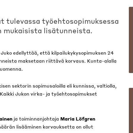
vat tulevassa työehtosopimuksessa
 mukaisista lisätunneista.
 Juko edellyttää, että kilpailukykysopimuksen 24
unneista maksetaan riittävä korvaus. Kunta-alalla
huomenna.
isen sektorin sopimusaloilla eli kunnissa, valtiolla,
. Kaikki Jukon virka- ja työehtosopimukset
ainen
ja toiminnanjohtaja
Maria Löfgren
n määrän lisääminen korvauksetta on ollut