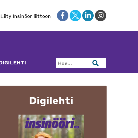
Liity Insinööriliittoon
DIGILEHTI
Hae...
Digilehti