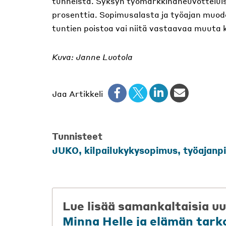
tunneista. Syksyn työmarkkinaneuvotteluiss
prosenttia. Sopimusalasta ja työajan muod
tuntien poistoa vai niitä vastaavaa muuta
Kuva: Janne Luotola
Jaa Artikkeli
Tunnisteet
JUKO
,
kilpailukykysopimus
,
työajanp
Lue lisää samankaltaisia uu
Minna Helle ja elämän tark