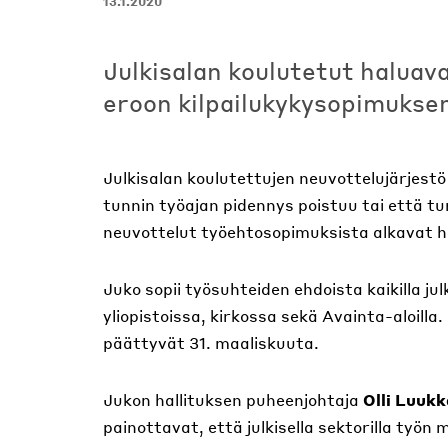
13.1.2020
Julkisalan koulutetut halua
eroon kilpailukykysopimuksen
Julkisalan koulutettujen neuvottelujärjestö
tunnin työajan pidennys poistuu tai että t
neuvottelut työehtosopimuksista alkavat 
Juko sopii työsuhteiden ehdoista kaikilla julk
yliopistoissa, kirkossa sekä Avainta-aloilla
päättyvät 31. maaliskuuta.
Jukon hallituksen puheenjohtaja
Olli Luukk
painottavat, että julkisella sektorilla työ