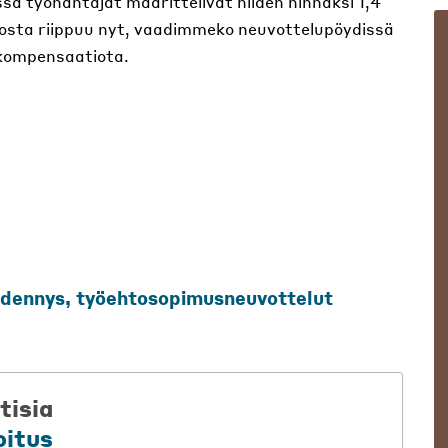
a työnantajat määrittelivät niiden hinnaksi 1,4
osta riippuu nyt, vaadimmeko neuvottelupöydissä
 kompensaatiota.
idennys
,
työehtosopimusneuvottelut
tisia
oitus