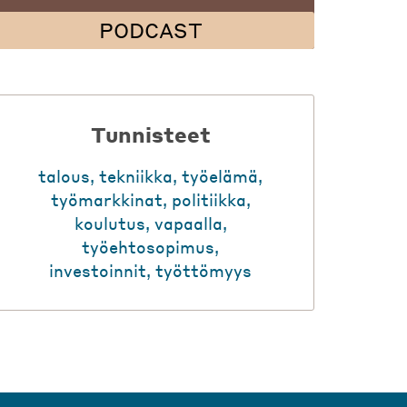
PODCAST
Tunnisteet
talous
,
tekniikka
,
työelämä
,
työmarkkinat
,
politiikka
,
koulutus
,
vapaalla
,
työehtosopimus
,
investoinnit
,
työttömyys