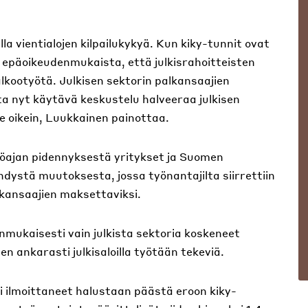
a vientialojen kilpailukykyä. Kun kiky-tunnit ovat
n epäoikeudenmukaista, että julkisrahoitteisten
lkootyötä. Julkisen sektorin palkansaajien
a nyt käytävä keskustelu halveeraa julkisen
le oikein, Luukkainen painottaa.
öajan pidennyksestä yritykset ja Suomen
dystä muutoksesta, jossa työnantajilta siirrettiin
lkansaajien maksettaviksi.
mukaisesti vain julkista sektoria koskeneet
n ankarasti julkisaloilla työtään tekeviä.
ti ilmoittaneet halustaan päästä eroon kiky-