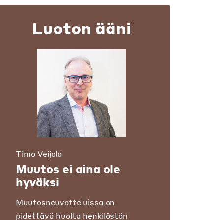
Luoton ääni
Timo Veijola
Muutos ei aina ole
hyväksi
Muutosneuvotteluissa on
pidettävä huolta henkilöstön