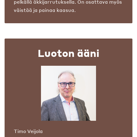
pelkällä äkkijarrutuksella. On osattava myös
väistää ja painaa kaasua.
Luoton ääni
Timo Veijola