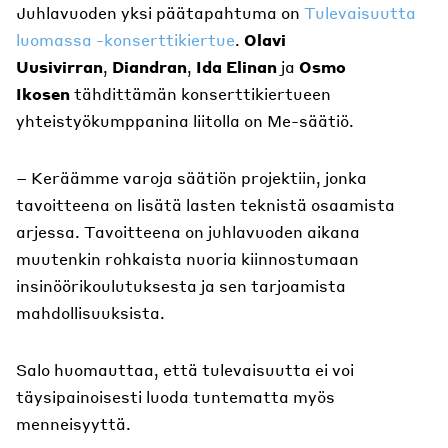
Juhlavuoden yksi päätapahtuma on
Tulevaisuutta
luomassa -konserttikiertue
.
Olavi
Uusivirran
,
Diandran
,
Ida Elinan
ja
Osmo
Ikosen
tähdittämän konserttikiertueen
yhteistyökumppanina liitolla on Me-säätiö.
– Keräämme varoja säätiön projektiin, jonka
tavoitteena on lisätä lasten teknistä osaamista
arjessa. Tavoitteena on juhlavuoden aikana
muutenkin rohkaista nuoria kiinnostumaan
insinöörikoulutuksesta ja sen tarjoamista
mahdollisuuksista.
Salo huomauttaa, että tulevaisuutta ei voi
täysipainoisesti luoda tuntematta myös
menneisyyttä.