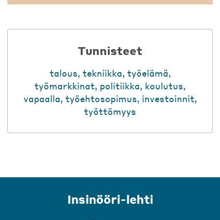
Tunnisteet
talous
,
tekniikka
,
työelämä
,
työmarkkinat
,
politiikka
,
koulutus
,
vapaalla
,
työehtosopimus
,
investoinnit
,
työttömyys
Insinööri-lehti