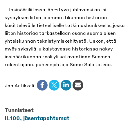
– Insinööriliitossa lähestyvä juhlavuosi antoi
sysäyksen liiton ja ammattikunnan historiaa
käsittelevälle tieteelliselle tutkimushankkeelle, jossa
liiton historiaa tarkastellaan osana suomalaisen
yhteiskunnan teknistymiskehitystä. Uskon, että
myös syksyllä julkaistavassa historiassa näkyy
insinöörikunnan rooli yli satavuotiaan Suomen
rakentajana, puheenjohtaja Samu Salo toteaa.
Jaa Artikkeli
Tunnisteet
IL100
,
jäsentapahtumat