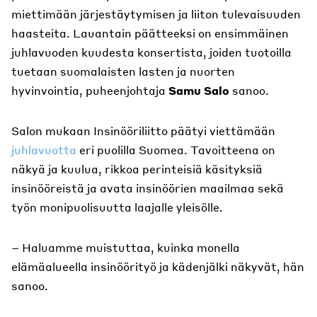
miettimään järjestäytymisen ja liiton tulevaisuuden
haasteita. Lauantain päätteeksi on ensimmäinen
juhlavuoden kuudesta konsertista, joiden tuotoilla
tuetaan suomalaisten lasten ja nuorten
hyvinvointia, puheenjohtaja
Samu Salo
sanoo.
Salon mukaan Insinööriliitto päätyi viettämään
juhlavuotta
eri puolilla Suomea. Tavoitteena on
näkyä ja kuulua, rikkoa perinteisiä käsityksiä
insinööreistä ja avata insinöörien maailmaa sekä
työn monipuolisuutta laajalle yleisölle.
– Haluamme muistuttaa, kuinka monella
elämäalueella insinöörityö ja kädenjälki näkyvät, hän
sanoo.