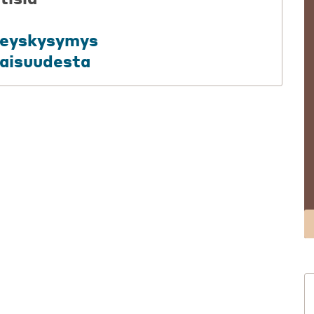
rveyskysymys
aisuudesta