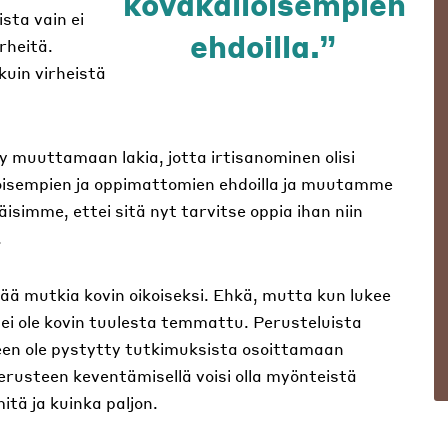
kovakalloisempien
sta vain ei
ehdoilla.
rheitä.
kuin virheistä
ty muuttamaan lakia, jotta irtisanominen olisi
oisempien ja oppimattomien ehdoilla ja muutamme
isimme, ettei sitä nyt tarvitse oppia ihan niin
.
ää mutkia kovin oikoiseksi. Ehkä, mutta kun lukee
 ei ole kovin tuulesta temmattu. Perusteluista
äteen ole pystytty tutkimuksista osoittamaan
perusteen keventämisellä voisi olla myönteistä
tä ja kuinka paljon.