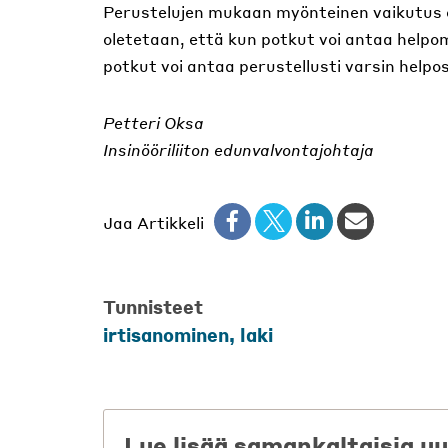
Perustelujen mukaan myönteinen vaikutus o
oletetaan, että kun potkut voi antaa help
potkut voi antaa perustellusti varsin helpost
Petteri Oksa
Insinööriliiton edunvalvontajohtaja
Jaa Artikkeli
Tunnisteet
irtisanominen
,
laki
Lue lisää samankaltaisia uu