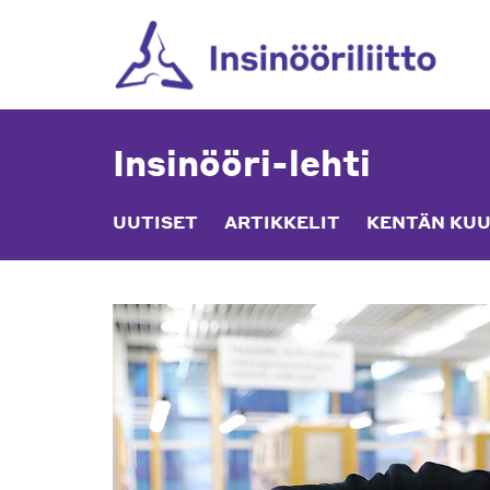
Skip
to
content
Insinööri-lehti
UUTISET
ARTIKKELIT
KENTÄN KUU