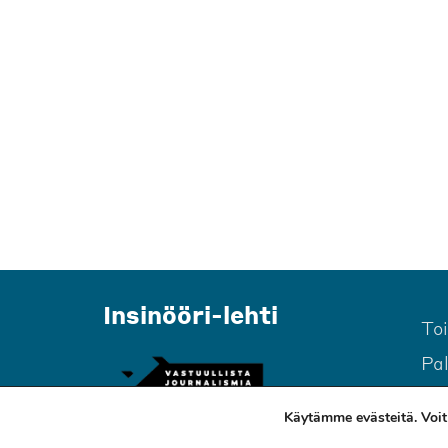
Insinööri-lehti
To
Pa
Käytämme evästeitä. Voit 