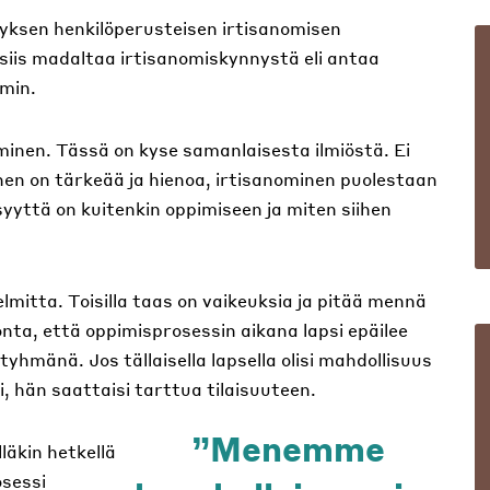
sityksen henkilöperusteisen irtisanomisen
siis madaltaa irtisanomiskynnystä eli antaa
mmin.
minen. Tässä on kyse samanlaisesta ilmiöstä. Ei
inen on tärkeää ja hienoa, irtisanominen puolestaan
syyttä on kuitenkin oppimiseen ja miten siihen
lmitta. Toisilla taas on vaikeuksia ja pitää mennä
nta, että oppimisprosessin aikana lapsi epäilee
tyhmänä. Jos tällaisella lapsella olisi mahdollisuus
 hän saattaisi tarttua tilaisuuteen.
Menemme
läkin hetkellä
osessi