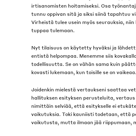
irtisanomisten hoitamiseksi. Osa työnantaji
tunnu oppivan sitä ja siksi siinä tapahtuu vi
Virheistä tulee usein myös seurauksia, niin 
tuppaa tulemaan.
Nyt tilaisuus on käytetty hyväksi ja lähdet
entistä helpompaa. Menemme siis kovakall
todellisuutta. Se on vähän sama kuin päättä
kovasti lukemaan, kun toisille se on vaikeaa
Joidenkin mielestä vertaukseni saattaa vet
hallituksen esityksen perusteluita, vertaus
nimittäin selviää, että esitykselle ei etuk
vaikutuksia. Toki kauniisti todetaan, että 
vaikutusta, mutta ilmaan jää riippumaan, mi