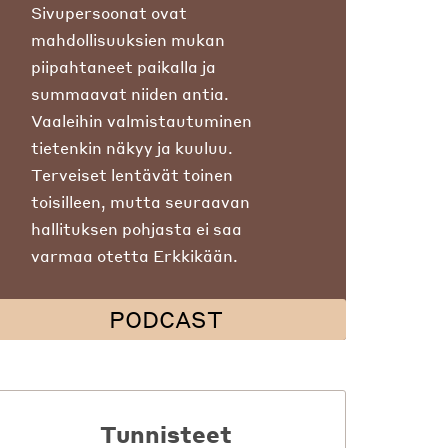
Sivupersoonat ovat
mahdollisuuksien mukan
piipahtaneet paikalla ja
summaavat niiden antia.
Vaaleihin valmistautuminen
tietenkin näkyy ja kuuluu.
Terveiset lentävät toinen
toisilleen, mutta seuraavan
hallituksen pohjasta ei saa
varmaa otetta Erkkikään.
PODCAST
Tunnisteet