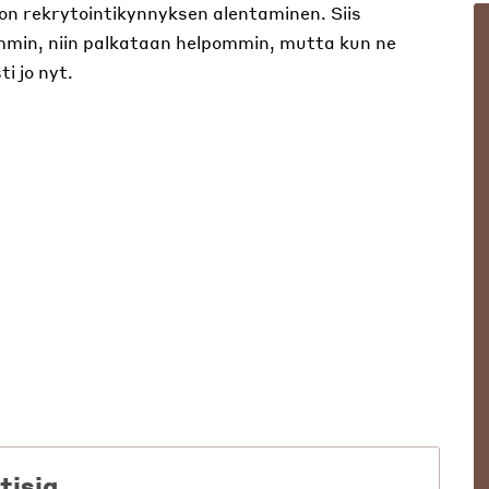
n rekrytointikynnyksen alentaminen. Siis
ommin, niin palkataan helpommin, mutta kun ne
i jo nyt.
tisia