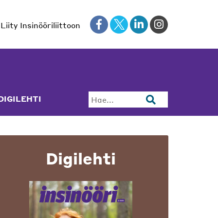
Liity Insinööriliittoon
DIGILEHTI
Hae...
Digilehti