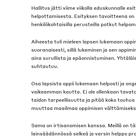
Hallitus jätti viime viikolla eduskunnalle e
helpottamisesta. Esityksen tavoitteena on 
henkilökohtaisilla perusteilla potkut helpo
Aiheesta tuli mieleen lapsen lukemaan oppi
suoranaisesti, sillä lukeminen ja sen oppim
aina surullista ja epäonnistuminen. Yhtäläi
suhtautuu.
Osa lapsista oppii lukemaan helposti ja onge
vaikeamman kautta. Ei ole ollenkaan tavato
taidon tarpeellisuutta ja pitää koko touhua 
muuttaa maailmaa oppimisen välttämiseksi,
Sama on irtisanomisen kanssa. Meillä on täl
lainsäädännössä selkeä ja varsin helppo pr