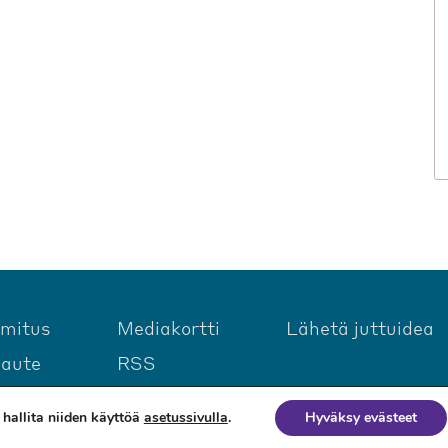
imitus
Mediakortti
Lähetä juttuidea
laute
RSS
hallita niiden käyttöä
asetussivulla
.
Hyväksy evästeet