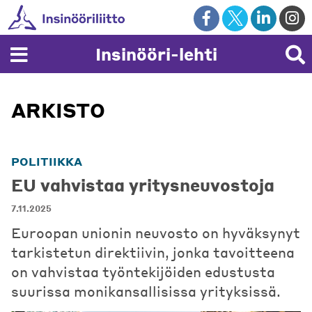
Skip
to
content
Insinööri-lehti
ARKISTO
POLITIIKKA
EU vahvistaa yritysneuvostoja
7.11.2025
Euroopan unionin neuvosto on hyväksynyt
tarkistetun direktiivin, jonka tavoitteena
on vahvistaa työntekijöiden edustusta
suurissa monikansallisissa yrityksissä.