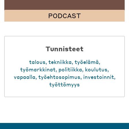
PODCAST
Tunnisteet
talous
,
tekniikka
,
työelämä
,
työmarkkinat
,
politiikka
,
koulutus
,
vapaalla
,
työehtosopimus
,
investoinnit
,
työttömyys